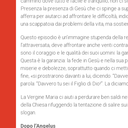
cammino dove tutto è facile e tranquillo; non ci so
Presenza la presenza di Gesù che ci spinge a supe
afferra per aiutarci ad affrontare le difficoltà, 
una scappatoia dai problemi della vita, ma sosti
Questo episodio è un’immagine stupenda della real
l’attraversata, deve affrontare anche venti contra
sono il coraggio e le qualità dei suoi uomini: la ga
Questa è la garanzia: la fede in Gesù e nella sua 
miserie e debolezze, soprattutto quando ci metti
fine, «si prostrarono davanti a lui, dicendo: “Davver
parola: “Davvero tu sei il Figlio di Dio!”. La diciamo
La Vergine Maria ci aiuti a perdurare ben saldi nel
della Chiesa rifuggendo la tentazione di salire sui
slogan.
Dopo l’Angelus