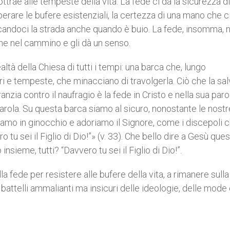
ttrae alle tempeste della vita. La fede ci dà la sicurezza d
rare le bufere esistenziali, la certezza di una mano che c
indicandoci la strada anche quando è buio. La fede, insomma, 
ene nel cammino e gli dà un senso.
tà della Chiesa di tutti i tempi: una barca che, lungo
ri e tempeste, che minacciano di travolgerla. Ciò che la sa
ranzia contro il naufragio è la fede in Cristo e nella sua paro
parola. Su questa barca siamo al sicuro, nonostante le nostr
amo in ginocchio e adoriamo il Signore, come i discepoli ch
o tu sei il Figlio di Dio!”» (v. 33). Che bello dire a Gesù que
 insieme, tutti? “Davvero tu sei il Figlio di Dio!”.
la fede per resistere alle bufere della vita, a rimanere sull
 battelli ammalianti ma insicuri delle ideologie, delle mode 