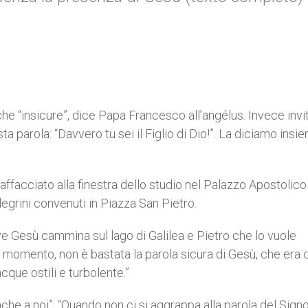
he “insicure”, dice Papa Francesco all’angélus. Invece invit
 parola: “Davvero tu sei il Figlio di Dio!”. La diciamo insi
 affacciato alla finestra dello studio nel Palazzo Apostolico
llegrini convenuti in Piazza San Pietro.
e Gesù cammina sul lago di Galilea e Pietro che lo vuole
uel momento, non è bastata la parola sicura di Gesù, che er
cque ostili e turbolente.”
che a noi”: “Quando non ci si aggrappa alla parola del Signo