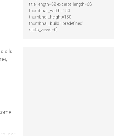
title_length=68 excerpt_length=68
thumbnail_width=150
thumbnail_height=150
thumbnail_build='predefined'
stats_views=0]
a alla
eme,
a come
re, per