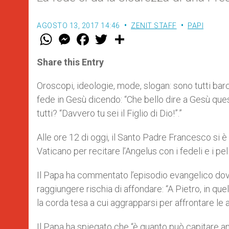
AGOSTO 13, 2017 14:46
ZENIT STAFF
PAPI
W
M
F
T
S
h
e
a
w
h
a
s
c
i
a
t
s
e
t
r
Share this Entry
s
e
b
t
e
A
n
o
e
p
g
o
r
Oroscopi, ideologie, mode, slogan: sono tutti barc
p
e
k
fede in Gesù dicendo: “Che bello dire a Gesù questa
r
tutti? “Davvero tu sei il Figlio di Dio!”.”
Alle ore 12 di oggi, il Santo Padre Francesco si è
Vaticano per recitare l’Angelus con i fedeli e i pe
Il Papa ha commentato l’episodio evangelico dov
raggiungere rischia di affondare: “A Pietro, in q
la corda tesa a cui aggrapparsi per affrontare le a
Il Papa ha spiegato che “è quanto può capitare an