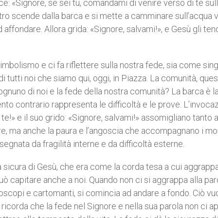
dice: «Signore, se sei tu, comandami di venire verso di te sul
ietro scende dalla barca e si mette a camminare sull’acqua 
affondare. Allora grida: «Signore, salvami!», e Gesù gli ten
olismo e ci fa riflettere sulla nostra fede, sia come singo
 tutti noi che siamo qui, oggi, in Piazza. La comunità, ques
gnuno di noi e la fede della nostra comunità? La barca è la 
ento contrario rappresenta le difficoltà e le prove. L’invoca
te!» e il suo grido: «Signore, salvami!» assomigliano tanto a
nore, ma anche la paura e l’angoscia che accompagnano i m
segnata da fragilità interne e da difficoltà esterne.
a sicura di Gesù, che era come la corda tesa a cui aggrappa
può capitare anche a noi. Quando non ci si aggrappa alla par
oscopi e cartomanti, si comincia ad andare a fondo. Ciò vuo
i ricorda che la fede nel Signore e nella sua parola non ci a