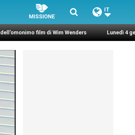
IT
MISSIONE
o film di Wim Wenders
Lunedì 4 gennaio 2021: 