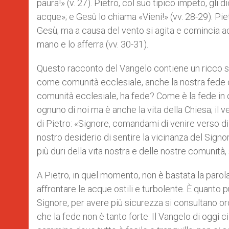
paura!» (v. 27). Pietro, col suo tipico impeto, gli 
acque»; e Gesù lo chiama «Vieni!» (vv. 28-29). P
Gesù; ma a causa del vento si agita e comincia ad 
mano e lo afferra (vv. 30-31).
Questo racconto del Vangelo contiene un ricco simb
come comunità ecclesiale, anche la nostra fede di
comunità ecclesiale, ha fede? Come è la fede in o
ognuno di noi ma è anche la vita della Chiesa; il v
di Pietro: «Signore, comandami di venire verso di 
nostro desiderio di sentire la vicinanza del Sig
più duri della vita nostra e delle nostre comunità, 
A Pietro, in quel momento, non è bastata la parol
affrontare le acque ostili e turbolente. È quanto 
Signore, per avere più sicurezza si consultano or
che la fede non è tanto forte. Il Vangelo di oggi c