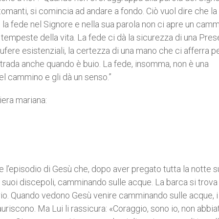
omanti, si comincia ad andare a fondo. Ciò vuol dire che la
he la fede nel Signore e nella sua parola non ci apre un cam
le tempeste della vita. La fede ci dà la sicurezza di una Pres
fere esistenziali, la certezza di una mano che ci afferra p
la strada anche quando è buio. La fede, insomma, non è una
el cammino e gli dà un senso.”
iera mariana:
 l’episodio di Gesù che, dopo aver pregato tutta la notte s
dei suoi discepoli, camminando sulle acque. La barca si trova 
ario. Quando vedono Gesù venire camminando sulle acque, i
riscono. Ma Lui li rassicura: «Coraggio, sono io, non abbia