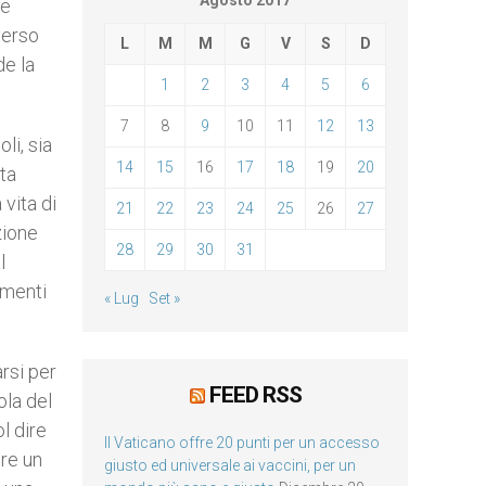
Agosto 2017
le
verso
L
M
M
G
V
S
D
de la
1
2
3
4
5
6
7
8
9
10
11
12
13
li, sia
14
15
16
17
18
19
20
ta
vita di
21
22
23
24
25
26
27
zione
28
29
30
31
l
omenti
« Lug
Set »
rsi per
FEED RSS
ola del
l dire
Il Vaticano offre 20 punti per un accesso
pre un
giusto ed universale ai vaccini, per un