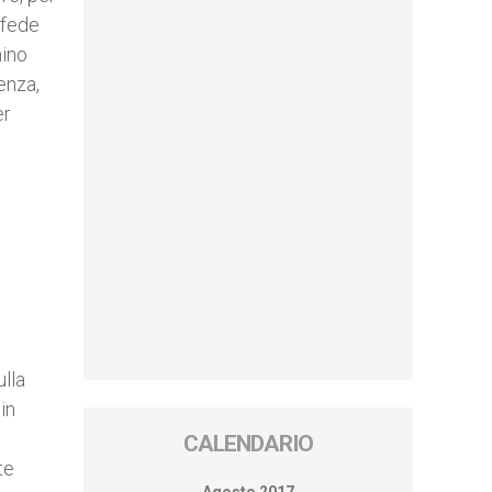
 fede
mino
enza,
er
ulla
in
CALENDARIO
te