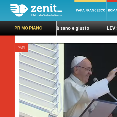
PAPA FRANCESCO
ROM
er un mondo più sano e giusto
LEV: “Papa France
PRIMO PIANO
PAPI