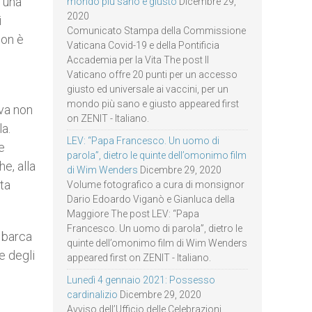
i una
mondo più sano e giusto
Dicembre 29,
2020
i
Comunicato Stampa della Commissione
non è
Vaticana Covid-19 e della Pontificia
Accademia per la Vita The post Il
Vaticano offre 20 punti per un accesso
giusto ed universale ai vaccini, per un
mondo più sano e giusto appeared first
lva non
on ZENIT - Italiano.
la.
LEV: “Papa Francesco. Un uomo di
e
parola”, dietro le quinte dell’omonimo film
e, alla
di Wim Wenders
Dicembre 29, 2020
sta
Volume fotografico a cura di monsignor
Dario Edoardo Viganò e Gianluca della
Maggiore The post LEV: “Papa
Francesco. Un uomo di parola”, dietro le
a barca
quinte dell’omonimo film di Wim Wenders
e degli
appeared first on ZENIT - Italiano.
Lunedì 4 gennaio 2021: Possesso
cardinalizio
Dicembre 29, 2020
Avviso dell’Ufficio delle Celebrazioni