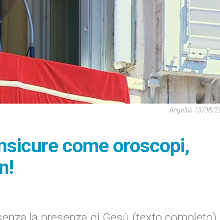
Angelus 13/08/2
insicure come oroscopi,
n!
esenza la presenza di Gesù (texto completo)