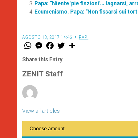
Papa: “Niente 'pie finzioni'… lagnarsi, a
Ecumenismo. Papa: "Non fissarsi sui torti
AGOSTO 13, 2017 14:46
PAPI
W
M
F
T
S
h
e
a
w
h
a
s
c
i
a
t
s
e
t
r
Share this Entry
s
e
b
t
e
A
n
o
e
p
g
o
r
ZENIT Staff
p
e
k
r
View all articles