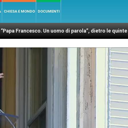
A
CHIESA E MONDO
DOCUMENTI
sco. Un uomo di parola”, dietro le quinte dell’omonim