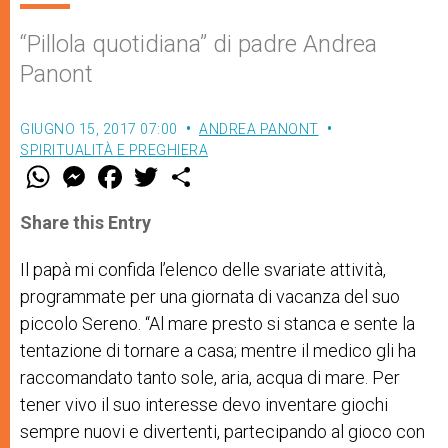
“Pillola quotidiana” di padre Andrea
Panont
GIUGNO 15, 2017 07:00
ANDREA PANONT
SPIRITUALITÀ E PREGHIERA
W
M
F
T
S
h
e
a
w
h
a
s
c
i
a
t
s
e
t
r
Share this Entry
s
e
b
t
e
A
n
o
e
p
g
o
r
Il
papà mi confida l’elenco delle svariate attività,
p
e
k
programmate per una giornata di vacanza del suo
r
piccolo Sereno. “Al mare presto si stanca e sente la
tentazione di tornare a casa; mentre il medico gli ha
raccomandato tanto sole, aria, acqua di mare. Per
tener vivo il suo interesse devo inventare giochi
sempre nuovi e divertenti, partecipando al gioco con