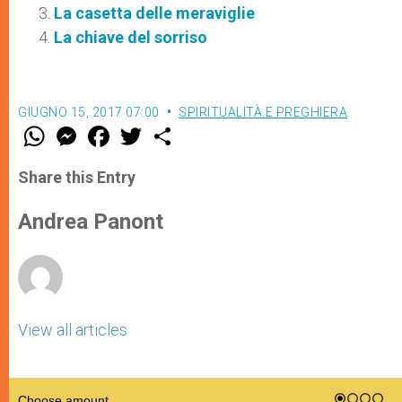
La casetta delle meraviglie
La chiave del sorriso
GIUGNO 15, 2017 07:00
SPIRITUALITÀ E PREGHIERA
W
M
F
T
S
h
e
a
w
h
a
s
c
i
a
t
s
e
t
r
Share this Entry
s
e
b
t
e
A
n
o
e
p
g
o
r
Andrea Panont
p
e
k
r
View all articles