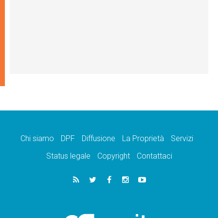
Chi siamo
DPF
Diffusione
La Proprietà
Servizi
Status legale
Copyright
Contattaci