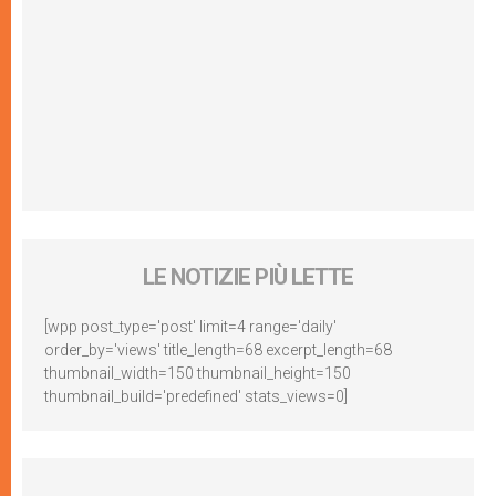
LE NOTIZIE PIÙ LETTE
[wpp post_type='post' limit=4 range='daily'
order_by='views' title_length=68 excerpt_length=68
thumbnail_width=150 thumbnail_height=150
thumbnail_build='predefined' stats_views=0]