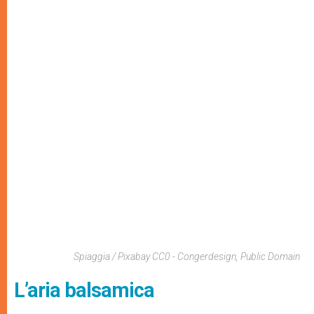
Spiaggia / Pixabay CC0 - Congerdesign, Public Domain
L’aria balsamica