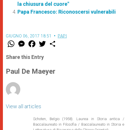
la chiusura del cuore"
Papa Francesco: Riconoscersi vulnerabili
GIUGNO 06, 2017 18:51
PAPI
W
M
F
T
S
h
e
a
w
h
a
s
c
i
a
t
s
e
t
r
Share this Entry
s
e
b
t
e
A
n
o
e
p
g
o
r
Paul De Maeyer
p
e
k
r
View all articles
Schoten, Belgio (1958). Laurea in Storia antica /
Baccalaureato in Filosofia / Baccalaureato in Storia e
Letteratura di Bisanzio e delle Chiese Orientali.