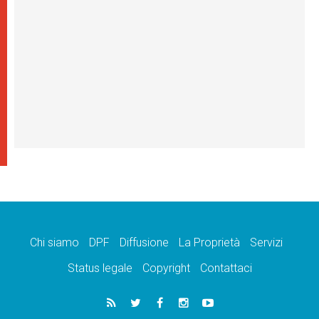
Chi siamo
DPF
Diffusione
La Proprietà
Servizi
Status legale
Copyright
Contattaci