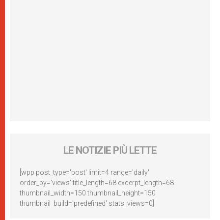
LE NOTIZIE PIÙ LETTE
[wpp post_type='post' limit=4 range='daily'
order_by='views' title_length=68 excerpt_length=68
thumbnail_width=150 thumbnail_height=150
thumbnail_build='predefined' stats_views=0]