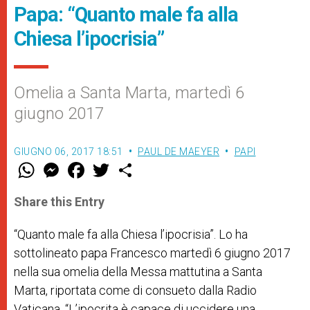
Papa: “Quanto male fa alla
Chiesa l’ipocrisia”
Omelia a Santa Marta, martedì 6
giugno 2017
GIUGNO 06, 2017 18:51
PAUL DE MAEYER
PAPI
W
M
F
T
S
h
e
a
w
h
a
s
c
i
a
t
s
e
t
r
Share this Entry
s
e
b
t
e
A
n
o
e
p
g
o
r
“Quanto male fa alla Chiesa l’ipocrisia”. Lo ha
p
e
k
sottolineato papa Francesco martedì 6 giugno 2017
r
nella sua omelia della Messa mattutina a Santa
Marta, riportata come di consueto dalla Radio
Vaticana. “L’ipocrita è capace di uccidere una