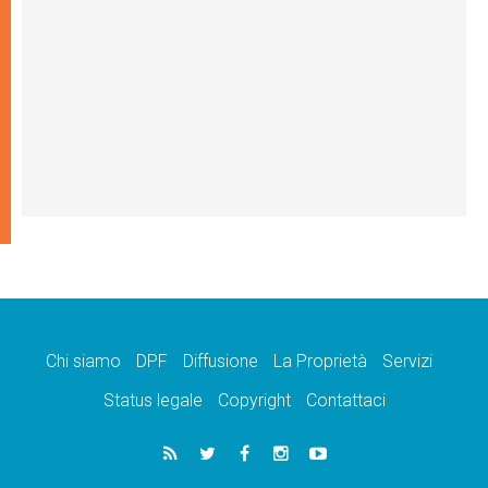
Chi siamo
DPF
Diffusione
La Proprietà
Servizi
Status legale
Copyright
Contattaci