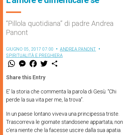
“Pillola quotidiana” di padre Andrea
Panont
GIUGNO 05, 2017 07:00
ANDREA PANONT
SPIRITUALITÀ E PREGHIERA
W
M
F
T
S
h
e
a
w
h
a
s
c
i
a
t
s
e
t
r
Share this Entry
s
e
b
t
e
A
n
o
e
p
g
o
r
E’ la storia che commenta la parola di Gesù: “Chi
p
e
k
perde la sua vita per me, la trova”.
r
In un paese lontano viveva una principessa triste.
Trascorreva le giornate standosene appartata; non
c’era niente che la facesse uscire dalla sua apatia.