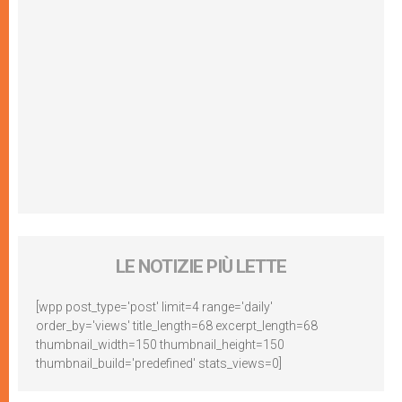
LE NOTIZIE PIÙ LETTE
[wpp post_type='post' limit=4 range='daily'
order_by='views' title_length=68 excerpt_length=68
thumbnail_width=150 thumbnail_height=150
thumbnail_build='predefined' stats_views=0]