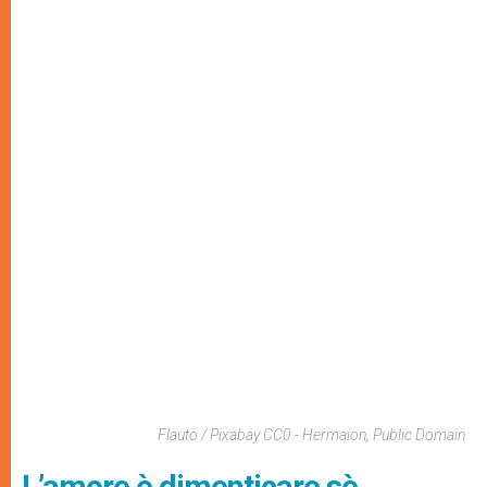
Flauto / Pixabay CC0 - Hermaion, Public Domain
L’amore è dimenticare sè