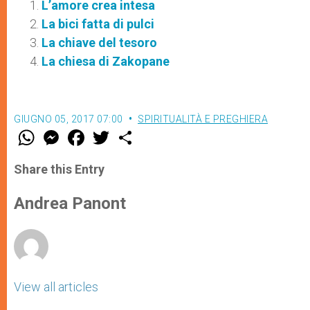
L’amore crea intesa
La bici fatta di pulci
La chiave del tesoro
La chiesa di Zakopane
GIUGNO 05, 2017 07:00
SPIRITUALITÀ E PREGHIERA
W
M
F
T
S
h
e
a
w
h
a
s
c
i
a
t
s
e
t
r
Share this Entry
s
e
b
t
e
A
n
o
e
p
g
o
r
Andrea Panont
p
e
k
r
View all articles