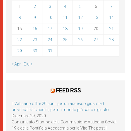
1
2
3
4
5
6
7
8
9
10
11
12
13
14
15
16
17
18
19
20
21
22
23
24
25
26
27
28
29
30
31
« Apr
Giu »
FEED RSS
Il Vaticano offre 20 punti per un accesso giusto ed
universale ai vaccini, per un mondo più sano e giusto
Dicembre 29, 2020
Comunicato Stampa della Commissione Vaticana Covid-
19 e della Pontificia Accademia per la Vita The post Il