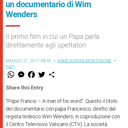
un documentario di Wim
Wenders
Il primo film in cui un Papa parla
direttamente agli spettatori
MAGGIO 21, 2017 08:45
ANNE KURIAN-MONTABONE
PAPI
W
M
F
T
S
h
e
a
w
h
a
s
c
i
a
t
s
e
t
r
Share this Entry
s
e
b
t
e
A
n
o
e
p
g
o
r
“Pope Francis – A man of his word”. Questo il titolo
p
e
k
del documentario con papa Francesco, diretto dal
r
regista tedesco Wim Wenders, in coproduzione con
il Centro Televisivo Vaticano (CTV). La società