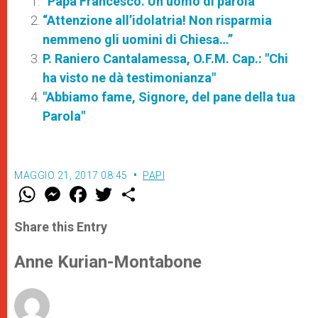
“Papa Francesco. Un uomo di parola”
“Attenzione all’idolatria! Non risparmia
nemmeno gli uomini di Chiesa…”
P. Raniero Cantalamessa, O.F.M. Cap.: "Chi
ha visto ne dà testimonianza"
"Abbiamo fame, Signore, del pane della tua
Parola"
MAGGIO 21, 2017 08:45
PAPI
W
M
F
T
S
h
e
a
w
h
a
s
c
i
a
t
s
e
t
r
Share this Entry
s
e
b
t
e
A
n
o
e
p
g
o
r
Anne Kurian-Montabone
p
e
k
r