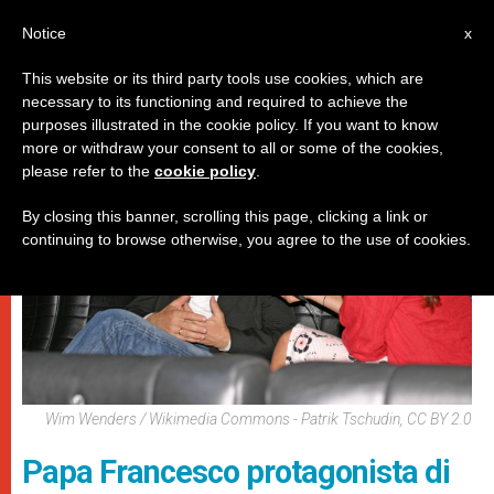
IT
Notice
x
This website or its third party tools use cookies, which are
necessary to its functioning and required to achieve the
PAPI
purposes illustrated in the cookie policy. If you want to know
more or withdraw your consent to all or some of the cookies,
please refer to the
cookie policy
.
By closing this banner, scrolling this page, clicking a link or
continuing to browse otherwise, you agree to the use of cookies.
Wim Wenders / Wikimedia Commons - Patrik Tschudin, CC BY 2.0
Papa Francesco protagonista di