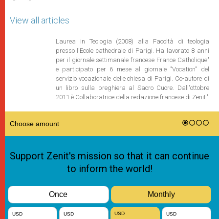
View all articles
Laurea in Teologia (2008) alla Facoltà di teologia
presso l'Ecole cathedrale di Parigi. Ha lavorato 8 anni
per il giornale settimanale francese France Catholique"
e participato per 6 mese al giornale "Vocation" del
servizio vocazionale delle chiesa di Parigi. Co-autore di
un libro sulla preghiera al Sacro Cuore. Dall'ottobre
2011 è Collaboratrice della redazione francese di Zenit."