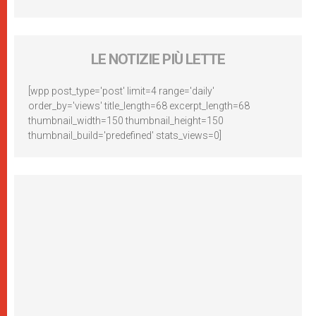
LE NOTIZIE PIÙ LETTE
[wpp post_type='post' limit=4 range='daily'
order_by='views' title_length=68 excerpt_length=68
thumbnail_width=150 thumbnail_height=150
thumbnail_build='predefined' stats_views=0]