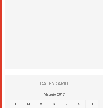
CALENDARIO
Maggio 2017
L
M
M
G
V
S
D