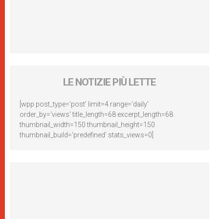
LE NOTIZIE PIÙ LETTE
[wpp post_type='post' limit=4 range='daily'
order_by='views' title_length=68 excerpt_length=68
thumbnail_width=150 thumbnail_height=150
thumbnail_build='predefined' stats_views=0]