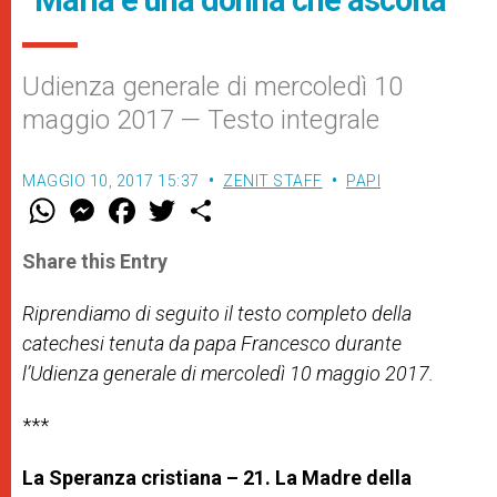
“Maria è una donna che ascolta”
Udienza generale di mercoledì 10
maggio 2017 — Testo integrale
MAGGIO 10, 2017 15:37
ZENIT STAFF
PAPI
W
M
F
T
S
h
e
a
w
h
a
s
c
i
a
t
s
e
t
r
Share this Entry
s
e
b
t
e
A
n
o
e
p
g
o
r
Riprendiamo di seguito il testo completo della
p
e
k
catechesi tenuta da papa Francesco durante
r
l’Udienza generale di mercoledì 10 maggio 2017.
***
La Speranza cristiana – 21. La Madre della