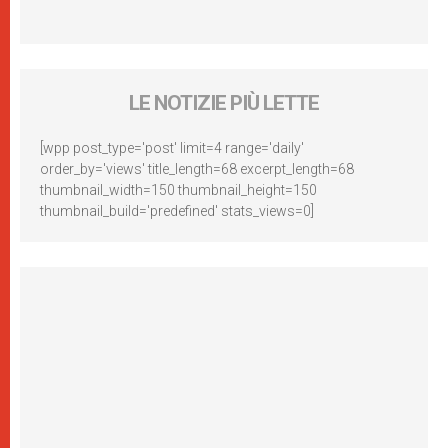
LE NOTIZIE PIÙ LETTE
[wpp post_type='post' limit=4 range='daily'
order_by='views' title_length=68 excerpt_length=68
thumbnail_width=150 thumbnail_height=150
thumbnail_build='predefined' stats_views=0]