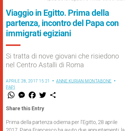
Viaggio in Egitto. Prima della
partenza, incontro del Papa con
immigrati egiziani
Si tratta di nove giovani che risiedono
nel Centro Astalli di Roma
APRILE 28, 2017 15:21
ANNE KURIAN-MONTABONE
PAPI
W
M
F
T
S
h
e
a
w
h
a
s
c
i
a
t
s
e
t
r
Share this Entry
s
e
b
t
e
A
n
o
e
p
g
o
r
Prima della partenza odierna per l’Egitto, 28 aprile
p
e
k
2017, Papa Francesco ha avuto due appuntamenti: la
r