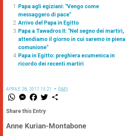
Papa agli egiziani: "Vengo come
messaggero di pace"
Arrivo del Papa in Egitto
Papa a Tawadros II: "Nel segno dei martiri,
attendiamo il giorno in cui saremo in piena
comunione"
Papa in Egitto: preghiera ecumenica in
ricordo dei recenti martiri
APRILE 28, 2017 15:21
PAPI
W
M
F
T
S
h
e
a
w
h
a
s
c
i
a
t
s
e
t
r
Share this Entry
s
e
b
t
e
A
n
o
e
p
g
o
r
Anne Kurian-Montabone
p
e
k
r