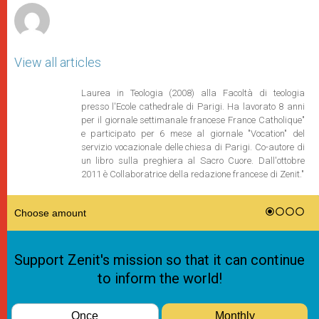
View all articles
Laurea in Teologia (2008) alla Facoltà di teologia
presso l'Ecole cathedrale di Parigi. Ha lavorato 8 anni
per il giornale settimanale francese France Catholique"
e participato per 6 mese al giornale "Vocation" del
servizio vocazionale delle chiesa di Parigi. Co-autore di
un libro sulla preghiera al Sacro Cuore. Dall'ottobre
2011 è Collaboratrice della redazione francese di Zenit."