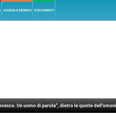
A
CHIESA E MONDO
DOCUMENTI
di parola”, dietro le quinte dell’omonimo film di Wim