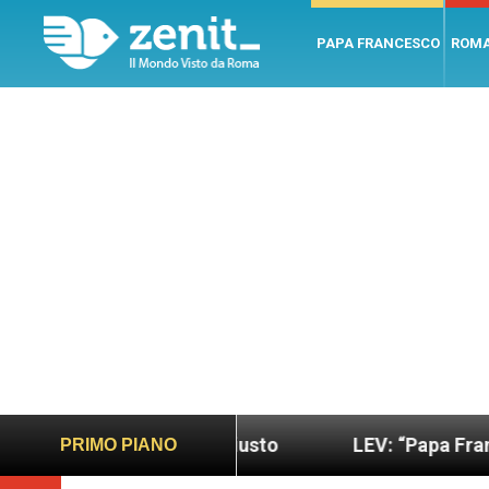
PAPA FRANCESCO
ROM
ù sano e giusto
LEV: “Papa Francesco. Un uomo 
PRIMO PIANO