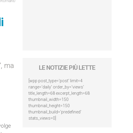
re Romano
i
”, ma
LE NOTIZIE PIÙ LETTE
[wpp post_type='post' limit=4
range='daily' order_by='views'
title_length=68 excerpt_length=68
thumbnail_width=150
thumbnail_height=150
thumbnail_build='predefined'
stats_views=0]
volge