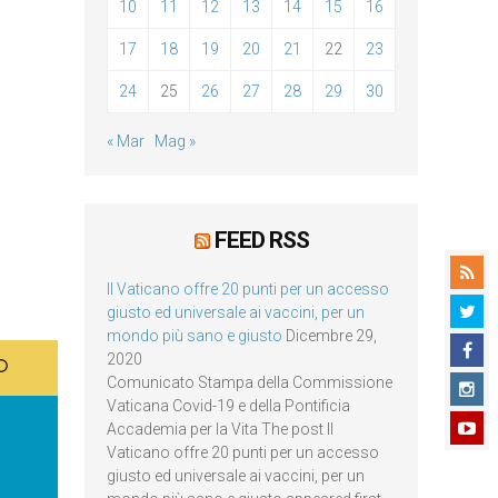
10
11
12
13
14
15
16
17
18
19
20
21
22
23
24
25
26
27
28
29
30
« Mar
Mag »
FEED RSS
Il Vaticano offre 20 punti per un accesso
giusto ed universale ai vaccini, per un
mondo più sano e giusto
Dicembre 29,
2020
Comunicato Stampa della Commissione
Vaticana Covid-19 e della Pontificia
Accademia per la Vita The post Il
Vaticano offre 20 punti per un accesso
giusto ed universale ai vaccini, per un