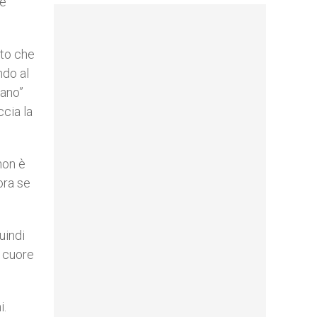
de
nto che
ndo al
iano”
ccia la
non è
lora se
uindi
l cuore
i.