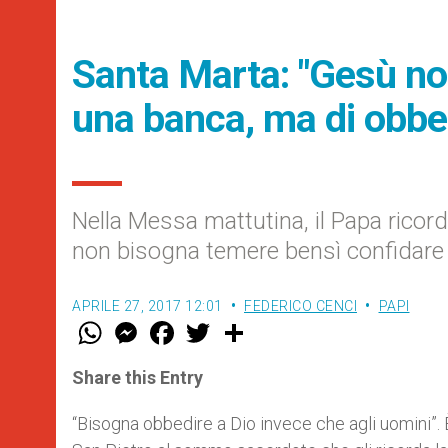
Santa Marta: "Gesù non
una banca, ma di obbe
Nella Messa mattutina, il Papa ricord
non bisogna temere bensì confidare n
APRILE 27, 2017 12:01
FEDERICO CENCI
PAPI
W
M
F
T
S
h
e
a
w
h
a
s
c
i
a
t
s
e
t
r
Share this Entry
s
e
b
t
e
A
n
o
e
p
g
o
r
“Bisogna obbedire a Dio invece che agli uomini”. È
p
e
k