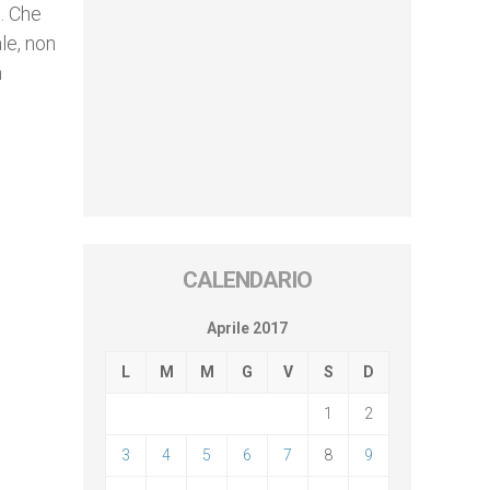
o. Che
ale, non
n
CALENDARIO
Aprile 2017
L
M
M
G
V
S
D
1
2
3
4
5
6
7
8
9