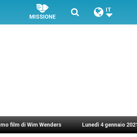
IT
MISSIONE
 Wenders
Lunedì 4 gennaio 2021: Possesso card