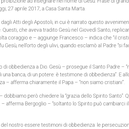
 proibizione ad insegnare nel nome di Gesù. Frase di gran
ggi, 27 aprile 2017, a Casa Santa Marta.
a dagli Atti degli Apostoli, in cui è narrato questo avvenime
 Questi, che aveva tradito Gesù nel Giovedì Santo, replica
a coraggio e – aggiunge Francesco – indica che “il crist
Gesù, nell’orto degli ulivi, quando esclamò al Padre “si fa
tto di obbedienza a Dio. Gesù – prosegue il Santo Padre – “
, di una banca, di un potere: è testimone di obbedienza”. E al
a – afferma chiaramente il Papa – “non siamo cristiani”.
 dobbiamo però chiedere la “grazia dello Spirito Santo”. Q
ma – afferma Bergoglio – “soltanto lo Spirito può cambiarci i
el nostro essere testimoni di obbedienza: le persecuzion