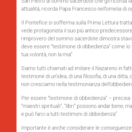
San Pietro al sommo sacerdote che gli ricorda la
r
attualità, ricorda Papa Francesco nell’omelia di o
Il Pontefice si sofferma sulla Prima Lettura tratt
vede protagonista il suo più antico predecessore.
rimprovero del sommo sacerdote dimostra stavolt
deve essere “testimone di obbedienza” come lo fu 
tua volontà, non la mia”.
Siamo tutti chiamati ad imitare il Nazareno in fa
testimone di un’idea, di una filosofia, di una ditta
non cresciamo nella testimonianza dell’obbedienz
Per essere “testimone di obbedienza” – precisa –
“maestri spirituali”, “libri” possono andar bene, 
e può farci a tutti testimoni di obbedienza”.
Importante è anche considerare le conseguenze d