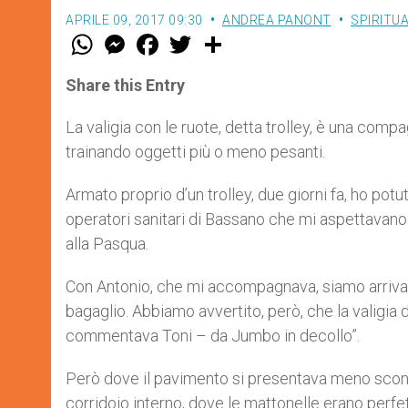
APRILE 09, 2017 09:30
ANDREA PANONT
SPIRITUA
W
M
F
T
S
h
e
a
w
h
a
s
c
i
a
t
s
e
t
r
Share this Entry
s
e
b
t
e
A
n
o
e
p
g
o
r
La valigia con le ruote, detta trolley, è una co
p
e
k
trainando oggetti più o meno pesanti.
r
Armato proprio d’un trolley, due giorni fa, ho potu
operatori sanitari di Bassano che mi aspettavano r
alla Pasqua.
Con Antonio, che mi accompagnava, siamo arrivati
bagaglio. Abbiamo avvertito, però, che la valigia 
commentava Toni – da Jumbo in decollo”.
Però dove il pavimento si presentava meno sconn
corridoio interno, dove le mattonelle erano perfe