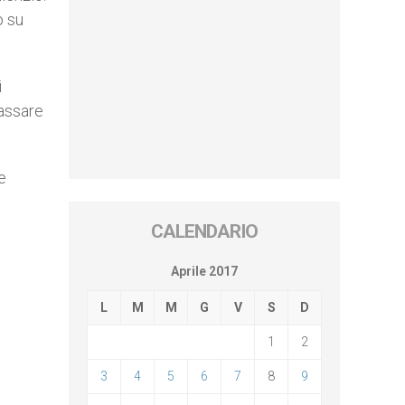
o su
i
passare
e
CALENDARIO
Aprile 2017
L
M
M
G
V
S
D
1
2
3
4
5
6
7
8
9