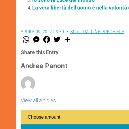
La vera libertà dell'uomo è nella volontà
APRILE 09, 2017 09:30
SPIRITUALITÀ E PREGHIERA
W
M
F
T
S
h
e
a
w
h
a
s
c
i
a
t
s
e
t
r
Share this Entry
s
e
b
t
e
A
n
o
e
p
g
o
r
Andrea Panont
p
e
k
r
View all articles