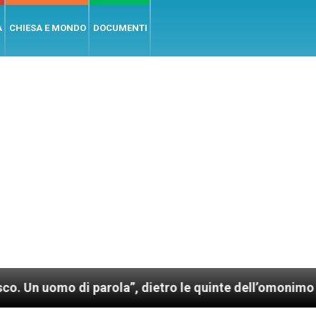
A
CHIESA E MONDO
DOCUMENTI
arola”, dietro le quinte dell’omonimo film di Wim Wen