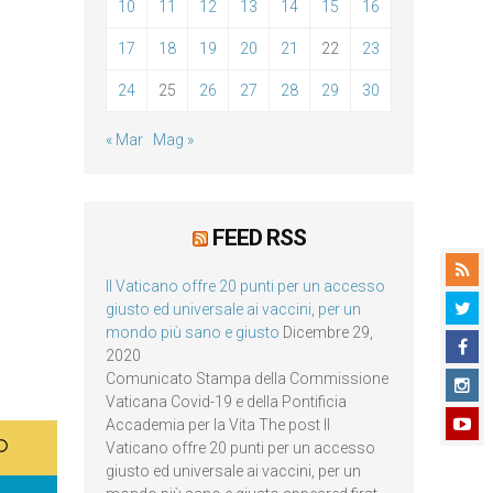
10
11
12
13
14
15
16
17
18
19
20
21
22
23
24
25
26
27
28
29
30
« Mar
Mag »
FEED RSS
Il Vaticano offre 20 punti per un accesso
giusto ed universale ai vaccini, per un
mondo più sano e giusto
Dicembre 29,
2020
Comunicato Stampa della Commissione
Vaticana Covid-19 e della Pontificia
Accademia per la Vita The post Il
Vaticano offre 20 punti per un accesso
giusto ed universale ai vaccini, per un