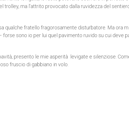
el trolley, ma l’attrito provocato dalla ruvidezza del sentier
a qualche fratello fragorosamente disturbatore. Ma ora m
 forse sono io per lui quel pavimento ruvido su cui deve 
avità, presento le mie asperità levigate e silenziose. Com
ioso fruscio di gabbiano in volo.