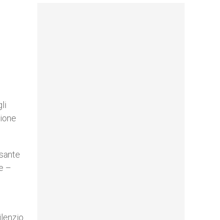
li
zione
esante
re –
lenzio.