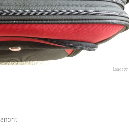
Luggage 
Panont