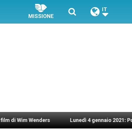
IT
MISSIONE
ders
Lunedì 4 gennaio 2021: Possesso cardinal