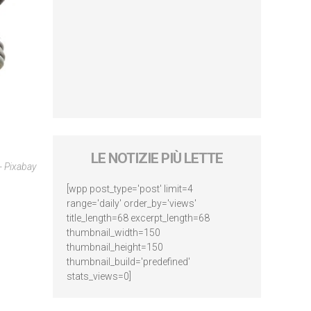
LE NOTIZIE PIÙ LETTE
- Pixabay
[wpp post_type='post' limit=4
range='daily' order_by='views'
title_length=68 excerpt_length=68
thumbnail_width=150
thumbnail_height=150
thumbnail_build='predefined'
stats_views=0]