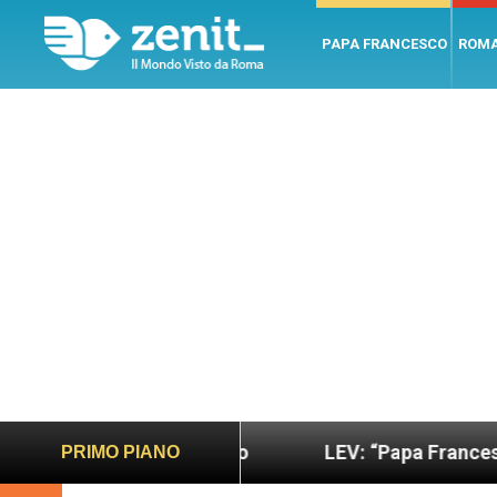
PAPA FRANCESCO
ROM
no e giusto
LEV: “Papa Francesco. Un uomo di p
PRIMO PIANO