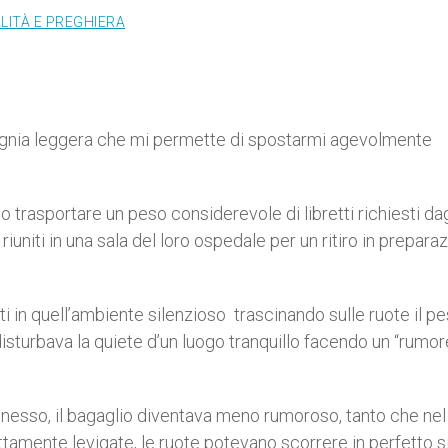
LITÀ E PREGHIERA
mpagnia leggera che mi permette di spostarmi agevolmente
to trasportare un peso considerevole di libretti richiesti dag
iuniti in una sala del loro ospedale per un ritiro in prepara
 in quell’ambiente silenzioso trascinando sulle ruote il p
disturbava la quiete d’un luogo tranquillo facendo un “rumo
esso, il bagaglio diventava meno rumoroso, tanto che nel
ttamente levigate, le ruote potevano scorrere in perfetto si