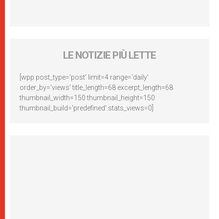
LE NOTIZIE PIÙ LETTE
[wpp post_type='post' limit=4 range='daily'
order_by='views' title_length=68 excerpt_length=68
thumbnail_width=150 thumbnail_height=150
thumbnail_build='predefined' stats_views=0]