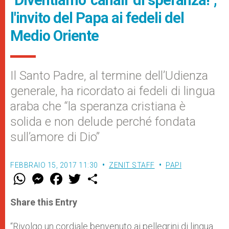
"Diventiamo 'canali' di speranza!",
l'invito del Papa ai fedeli del
Medio Oriente
Il Santo Padre, al termine dell’Udienza
generale, ha ricordato ai fedeli di lingua
araba che “la speranza cristiana è
solida e non delude perché fondata
sull’amore di Dio”
FEBBRAIO 15, 2017 11:30
ZENIT STAFF
PAPI
W
M
F
T
S
h
e
a
w
h
a
s
c
i
a
t
s
e
t
r
Share this Entry
s
e
b
t
e
A
n
o
e
p
g
o
r
“Rivolgo un cordiale benvenuto ai pellegrini di lingua