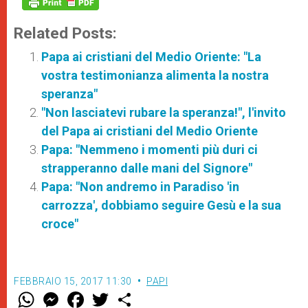
Related Posts:
Papa ai cristiani del Medio Oriente: "La
vostra testimonianza alimenta la nostra
speranza"
"Non lasciatevi rubare la speranza!", l'invito
del Papa ai cristiani del Medio Oriente
Papa: "Nemmeno i momenti più duri ci
strapperanno dalle mani del Signore"
Papa: "Non andremo in Paradiso 'in
carrozza', dobbiamo seguire Gesù e la sua
croce"
FEBBRAIO 15, 2017 11:30
PAPI
W
M
F
T
S
h
e
a
w
h