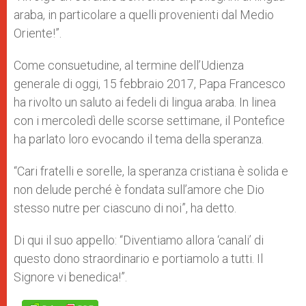
p
e
k
araba, in particolare a quelli provenienti dal Medio
r
Oriente!”.
Come consuetudine, al termine dell’Udienza
generale di oggi, 15 febbraio 2017, Papa Francesco
ha rivolto un saluto ai fedeli di lingua araba. In linea
con i mercoledì delle scorse settimane, il Pontefice
ha parlato loro evocando il tema della speranza.
“Cari fratelli e sorelle, la speranza cristiana è solida e
non delude perché è fondata sull’amore che Dio
stesso nutre per ciascuno di noi”, ha detto.
Di qui il suo appello: “Diventiamo allora ‘canali’ di
questo dono straordinario e portiamolo a tutti. Il
Signore vi benedica!”.