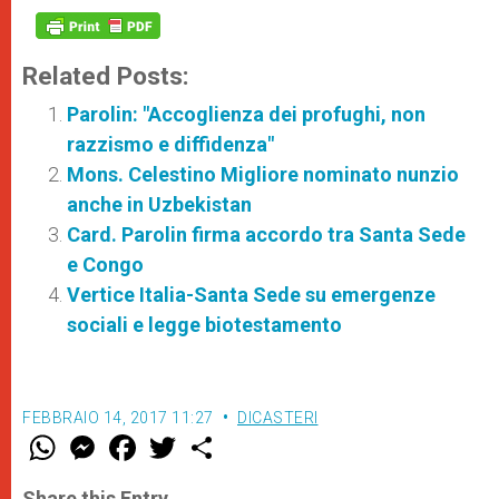
Related Posts:
Parolin: "Accoglienza dei profughi, non
razzismo e diffidenza"
Mons. Celestino Migliore nominato nunzio
anche in Uzbekistan
Card. Parolin firma accordo tra Santa Sede
e Congo
Vertice Italia-Santa Sede su emergenze
sociali e legge biotestamento
FEBBRAIO 14, 2017 11:27
DICASTERI
W
M
F
T
S
h
e
a
w
h
a
s
c
i
a
t
s
e
t
r
Share this Entry