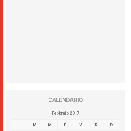
CALENDARIO
Febbraio 2017
L
M
M
G
V
S
D