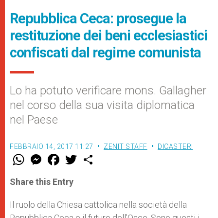
Repubblica Ceca: prosegue la
restituzione dei beni ecclesiastici
confiscati dal regime comunista
Lo ha potuto verificare mons. Gallagher
nel corso della sua visita diplomatica
nel Paese
FEBBRAIO 14, 2017 11:27
ZENIT STAFF
DICASTERI
W
M
F
T
S
h
e
a
w
h
a
s
c
i
a
t
s
e
t
r
Share this Entry
s
e
b
t
e
A
n
o
e
p
g
o
r
Il ruolo della Chiesa cattolica nella società della
p
e
k
Repubblica Ceca e il futuro dell’Osce. Sono questi i
r