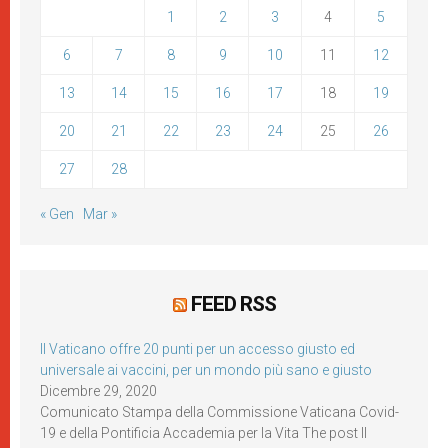
1
2
3
4
5
6
7
8
9
10
11
12
13
14
15
16
17
18
19
20
21
22
23
24
25
26
27
28
« Gen
Mar »
FEED RSS
Il Vaticano offre 20 punti per un accesso giusto ed
universale ai vaccini, per un mondo più sano e giusto
Dicembre 29, 2020
Comunicato Stampa della Commissione Vaticana Covid-
19 e della Pontificia Accademia per la Vita The post Il