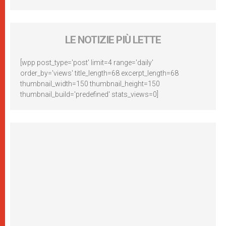
LE NOTIZIE PIÙ LETTE
[wpp post_type='post' limit=4 range='daily'
order_by='views' title_length=68 excerpt_length=68
thumbnail_width=150 thumbnail_height=150
thumbnail_build='predefined' stats_views=0]