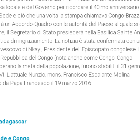
sa locale e del Governo per ricordare il 40.mo anniversario
a Sede e ciò che una volta la stampa chiamava Congo-Brazza
rà un Accordo-Quadro con le autorità del Paese al quale si
re, il Segretario di Stato presiederà nella Basilica Sainte A
tica di ringraziamento. La notizia è stata confermata con 
, vescovo di Nkayi, Presidente dell’Episcopato congolese. I
e la Repubblica del Congo (nota anche come Congo, Congo-
perano la metà della popolazione, furono stabiliti il 31 gen
VI. L’attuale Nunzio, mons. Francisco Escalante Molina,
to da Papa Francesco il 19 marzo 2016.
 Madagascar
Sede e Congo