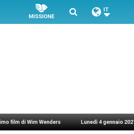
IT
MISSIONE
im Wenders
Lunedì 4 gennaio 2021: Possesso car