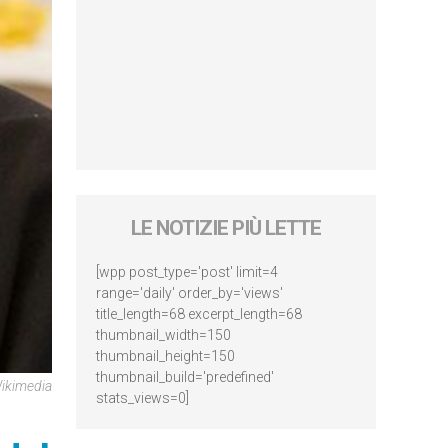
LE NOTIZIE PIÙ LETTE
[wpp post_type='post' limit=4
range='daily' order_by='views'
title_length=68 excerpt_length=68
thumbnail_width=150
thumbnail_height=150
thumbnail_build='predefined'
kimedia
stats_views=0]