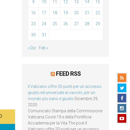
9
10
11
12
13
14
15
16
17
18
19
20
21
22
23
24
25
26
27
28
29
30
31
« Dic
Feb »
FEED RSS
Il Vaticano offre 20 punti per un accesso
giusto ed universale ai vaccini, per un
mondo più sano e giusto
Dicembre 29,
2020
Comunicato Stampa della Commissione
Vaticana Covid-19 e della Pontificia
Accademia per la Vita The post Il
Vaticano offre 20 punti per un accesso