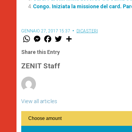
Congo. Iniziata la missione del card. Par
GENNAIO 27, 2017 15:37
DICASTERI
W
M
F
T
S
h
e
a
w
h
a
s
c
i
a
t
s
e
t
r
Share this Entry
s
e
b
t
e
A
n
o
e
p
g
o
r
ZENIT Staff
p
e
k
r
View all articles