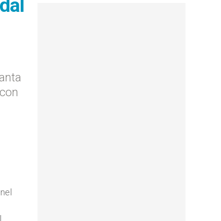
dal
Santa
 con
 nel
l