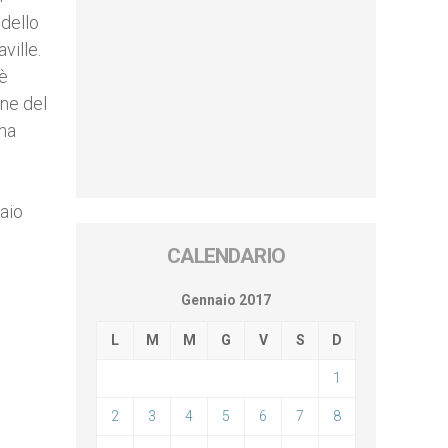
 dello
ville.
 è
nne del
una
naio
CALENDARIO
Gennaio 2017
L
M
M
G
V
S
D
1
2
3
4
5
6
7
8