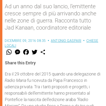
Ad un anno dal suo lancio, l’emittente
cresce sempre di più arrivando anche
nelle zone di guerra. Racconta tutto
Jad Kanaan, coordinatore editoriale
DICEMBRE 09, 2016 08:35
ANTONIO GASPARI
CHIESE
LOCALI
W
M
F
T
S
h
e
a
w
h
a
s
c
i
a
t
s
e
t
r
Share this Entry
s
e
b
t
e
A
n
o
e
p
g
o
r
Era il 29 ottobre del 2015 quando una delegazione di
p
e
k
Radio Maria
r
fu ricevuta da Papa Francesco in
udienza privata. Tra i tanti propositi e progetti, i
responsabili dell’emittente hanno presentato al
Pontefice la nascita dell’edizione araba
“Radio
Mariam”.
Da uno studio fisso a Roma e da tre sudi