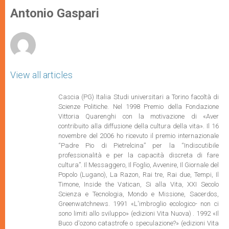
A
n
o
e
p
g
o
r
Antonio Gaspari
p
e
k
r
View all articles
Cascia (PG) Italia Studi universitari a Torino facoltà di
Scienze Politiche. Nel 1998 Premio della Fondazione
Vittoria Quarenghi con la motivazione di «Aver
contribuito alla diffusione della cultura della vita». Il 16
novembre del 2006 ho ricevuto il premio internazionale
“Padre Pio di Pietrelcina” per la “Indiscutibile
professionalità e per la capacità discreta di fare
cultura”. Il Messaggero, Il Foglio, Avvenire, Il Giornale del
Popolo (Lugano), La Razon, Rai tre, Rai due, Tempi, Il
Timone, Inside the Vatican, Si alla Vita, XXI Secolo
Scienza e Tecnologia, Mondo e Missione, Sacerdos,
Greenwatchnews. 1991 «L'imbroglio ecologico- non ci
sono limiti allo sviluppo» (edizioni Vita Nuova) . 1992 «Il
Buco d'ozono catastrofe o speculazione?» (edizioni Vita