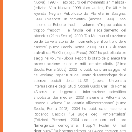
Nuova). 1993 «Il lato oscuro del movimento animalista»
(edizioni Vita Nuova). 1998 «Los Judios, Pio XII Y la
leyenda Negra» Pubblicato da Planeta in Spagna.
1999 «Nascosti in convento» (Ancora 1999). 1999
insieme a Roberto Irsuti il volume: «Troppo caldo o
troppo freddo? - la favola del riscaldamento del
pianeta» (21mo Secolo). 2000 “Da Malthus al razzismo
verde. La vera storia del movimento per il controllo delle
nascite” (21mo Secolo, Roma 2000). 2001 «Gli ebrei
salvati da Pio XII» (Logos Press). 2002 ho pubblicato tre
saggi nei volumi «Global Report- lo stato del pianeta tra
preoccupazione etiche e miti ambientalisti» (21mo
Secolo, Roma 2002). 2002 ho pubblicato un saggio nel
nel Working Paper n.78 del Centro di Metodologia delle
scienze sociali della LUISS (Libera Università
Internazionale degli Studi Sociali Guido Carli di Roma)
«Scienza e leggenda, l’informazione scientifica
snobbata dai media». 2003 insieme a VittorFranco
Pisano il volume “Da Seattle all’ecoterrorismo” (21mo
Secolo, Roma 2003). 2004 ho pubblicato insieme a
Riccardo Cascioli “Le Bugie degli Ambientalisti”
(Edizioni Piemme). 2004 coautore con del libro
“Emergenza demografia. Troppi? Pochi? O mal
distribuiti?” (Rubbettino editore). 2004 coautore con altri