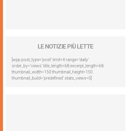
LE NOTIZIE PIÙ LETTE
[wpp post_type='post' limit=4 range='daily'
order_by='views' title_length=68 excerpt_length=68
thumbnail_width=150 thumbnail_height=150
thumbnail_build='predefined' stats_views=0]