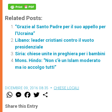
Related Posts:
“Grazie al Santo Padre per il suo appello per
l’Ucraina”
Libano: leader cristiani contro il vuoto
presidenziale
Siria: chiese unite in preghiera per i bambini
Mons. Hindo: “Non c’è un Islam moderato
ma io accolgo tutti”
DICEMBRE 09, 2016 08:35
CHIESE LOCALI
W
M
F
T
S
h
e
a
w
h
a
s
c
i
a
t
s
e
t
r
Share this Entry
s
e
b
t
e