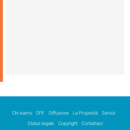
Chi siamo
DPF
Diffusione
La Proprietà
Servizi
Status legale
Copyright
Contattaci