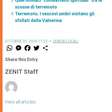
Quei monaci “combattenti spirituali” tra le
scosse di terremoto
Terremoto. I vescovi umbri visitano gli
sfollati della Valnerina
OTTOBRE 31, 2016 11:22
CHIESE LOCALI
W
M
F
T
S
h
e
a
w
h
a
s
c
i
a
t
s
e
t
r
Share this Entry
s
e
b
t
e
A
n
o
e
p
g
o
r
ZENIT Staff
p
e
k
r
View all articles