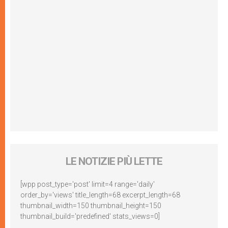
LE NOTIZIE PIÙ LETTE
[wpp post_type='post' limit=4 range='daily'
order_by='views' title_length=68 excerpt_length=68
thumbnail_width=150 thumbnail_height=150
thumbnail_build='predefined' stats_views=0]