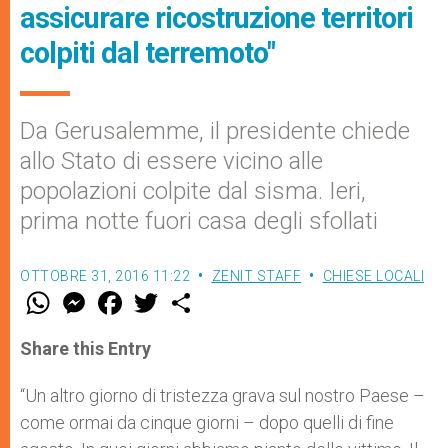
assicurare ricostruzione territori
colpiti dal terremoto"
Da Gerusalemme, il presidente chiede
allo Stato di essere vicino alle
popolazioni colpite dal sisma. Ieri,
prima notte fuori casa degli sfollati
OTTOBRE 31, 2016 11:22
ZENIT STAFF
CHIESE LOCALI
W
M
F
T
S
h
e
a
w
h
a
s
c
i
a
t
s
e
t
r
Share this Entry
s
e
b
t
e
A
n
o
e
p
g
o
r
“Un altro giorno di tristezza grava sul nostro Paese –
p
e
k
come ormai da cinque giorni – dopo quelli di fine
r