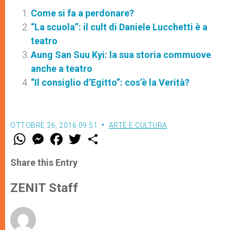
Come si fa a perdonare?
“La scuola”: il cult di Daniele Lucchetti è a
teatro
Aung San Suu Kyi: la sua storia commuove
anche a teatro
“Il consiglio d’Egitto”: cos’è la Verità?
OTTOBRE 26, 2016 09:51
ARTE E CULTURA
W
M
F
T
S
h
e
a
w
h
a
s
c
i
a
t
s
e
t
r
Share this Entry
s
e
b
t
e
A
n
o
e
p
g
o
r
ZENIT Staff
p
e
k
r