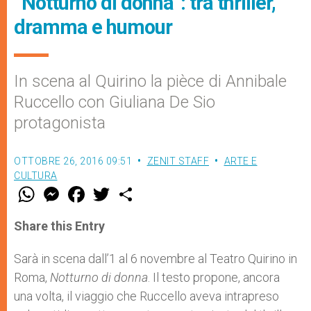
“Notturno di donna”: tra thriller,
dramma e humour
In scena al Quirino la pièce di Annibale
Ruccello con Giuliana De Sio
protagonista
OTTOBRE 26, 2016 09:51
ZENIT STAFF
ARTE E
CULTURA
W
M
F
T
S
h
e
a
w
h
a
s
c
i
a
t
s
e
t
r
Share this Entry
s
e
b
t
e
A
n
o
e
p
g
o
r
Sarà in scena dall’1 al 6 novembre al Teatro Quirino in
p
e
k
Roma,
Notturno di donna
r
. Il testo propone, ancora
una volta, il viaggio che Ruccello aveva intrapreso