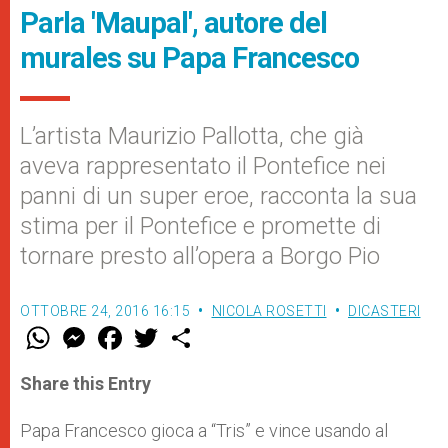
Parla 'Maupal', autore del
murales su Papa Francesco
L’artista Maurizio Pallotta, che già
aveva rappresentato il Pontefice nei
panni di un super eroe, racconta la sua
stima per il Pontefice e promette di
tornare presto all’opera a Borgo Pio
OTTOBRE 24, 2016 16:15
NICOLA ROSETTI
DICASTERI
W
M
F
T
S
h
e
a
w
h
a
s
c
i
a
t
s
e
t
r
Share this Entry
s
e
b
t
e
A
n
o
e
p
g
o
r
Papa Francesco gioca a “Tris” e vince usando al
p
e
k