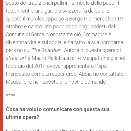
posto dei tradizionali pallini il simbolo della pace. Il
r
tutto mentre una guardia svizzera fa da palo. È
questo il murales apparso a Borgo Pio mercoledì 19
ottobre e cancellato poco dopo dagli addetti del
Comune di Roma. Nonostante ciò, l’immagine è
diventata virale sui social e ha fatto la sua comparsa
persino sul
The Guardian.
Autore di questa opera di
street art
è Mauro Pallotta, in arte Maupal, che già nel
febbraio del 2014 aveva rappresentato Papa
Francesco come un super eroe. Abbiamo contattato
Maupal che ha risposto alle nostre domande.
****
Cosa ha voluto comunicare con questa sua
ultima opera?
L’unica cosa che posso dire riguardo l’opera apparsa