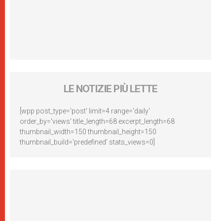
LE NOTIZIE PIÙ LETTE
[wpp post_type='post' limit=4 range='daily'
order_by='views' title_length=68 excerpt_length=68
thumbnail_width=150 thumbnail_height=150
thumbnail_build='predefined' stats_views=0]