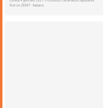
Lunedì 4 gennaio 2021: Possesso cardinalizio appeared
first on ZENIT - Italiano.