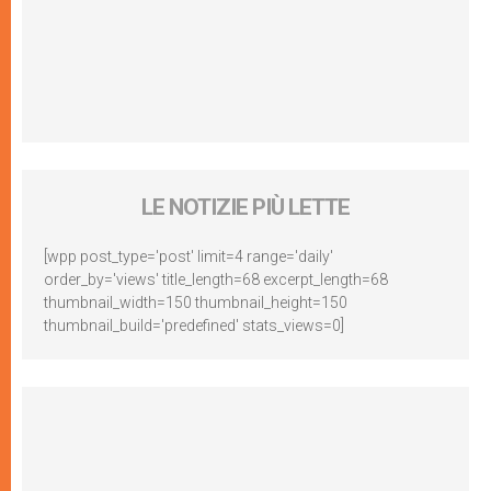
LE NOTIZIE PIÙ LETTE
[wpp post_type='post' limit=4 range='daily'
order_by='views' title_length=68 excerpt_length=68
thumbnail_width=150 thumbnail_height=150
thumbnail_build='predefined' stats_views=0]