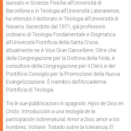
laureato in Scien­ze Fisiche al­l’U­niversità di
Barcellona e in Teo­logia all’Università Lateranense;
ha ottenuto il dottorato in Teologia all’Università di
Navarra. Sacer­dote dal 1971, già professore
ordinario di Teologia Fon­da­mentale e Dogmatica
all’Università Pontificia della Santa Croce,
attualmente ne è Vice Gran Cancelliere. Oltre che
della Congregazione per la Dot­trina della Fede, è
consultore della Congregazione per il Clero e del
Pontificio Consiglio per la Pro­mozione della Nuova
Evan­ge­liz­za­zio­ne. È membro dell’Ac­cademia
Pontificia di Teologia.
Tra le sue pubblicazioni in spagnolo:
Hijos de Dios en
Cristo. Introducción a una teología de la
participación sobrenatural; Amor a Dios, amor a los
hombres; Voltaire: Tratado sobre la tolerancia; El