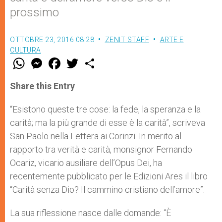
prossimo
OTTOBRE 23, 2016 08:28
ZENIT STAFF
ARTE E
CULTURA
W
M
F
T
S
h
e
a
w
h
a
s
c
i
a
t
s
e
t
r
Share this Entry
s
e
b
t
e
A
n
o
e
p
g
o
r
“Esistono queste tre cose: la fede, la speranza e la
p
e
k
carità; ma la più grande di esse è la carità”, scriveva
r
San Paolo nella Lettera ai Corinzi. In merito al
rapporto tra verità e carità, monsignor Fernando
Ocariz, vicario ausiliare dell’Opus Dei, ha
recentemente pubblicato per le Edizioni Ares il libro
“Carità senza Dio? Il cammino cristiano dell’amore”.
La sua riflessione nasce dalle domande: “È