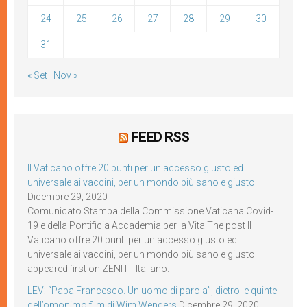
24
25
26
27
28
29
30
31
« Set
Nov »
FEED RSS
Il Vaticano offre 20 punti per un accesso giusto ed
universale ai vaccini, per un mondo più sano e giusto
Dicembre 29, 2020
Comunicato Stampa della Commissione Vaticana Covid-
19 e della Pontificia Accademia per la Vita The post Il
Vaticano offre 20 punti per un accesso giusto ed
universale ai vaccini, per un mondo più sano e giusto
appeared first on ZENIT - Italiano.
LEV: “Papa Francesco. Un uomo di parola”, dietro le quinte
dell’omonimo film di Wim Wenders
Dicembre 29, 2020