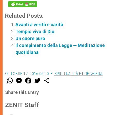
Related Posts:
Avanti a verità e carità
Tempio vivo di Dio
Un cuore puro
Il compimento della Legge — Meditazione
quotidiana
OTTOBRE 17, 2016 06:00
SPIRITUALITÀ E PREGHIERA
W
M
F
T
S
h
e
a
w
h
a
s
c
i
a
t
s
e
t
r
Share this Entry
s
e
b
t
e
A
n
o
e
p
g
o
r
ZENIT Staff
p
e
k
r