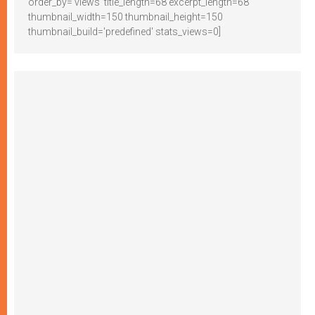
order_by='views' title_length=68 excerpt_length=68
thumbnail_width=150 thumbnail_height=150
thumbnail_build='predefined' stats_views=0]