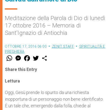
Meditazione della Parola di Dio di lunedì
17 ottobre 2016 – Memoria di
Sant’Ignazio di Antiochia
OTTOBRE 17, 2016 06:00
ZENIT STAFF
SPIRITUALITÀ E
PREGHIERA
W
M
F
T
S
h
e
a
w
h
a
s
c
i
a
t
s
e
t
r
Share this Entry
s
e
b
t
e
A
n
o
e
p
g
o
r
Lettura
p
e
k
r
Oggi, Gesù prende lo spunto da una richiesta
inopportuna di un personaggio non bene identificato.
È un tale che, emergendo dalla folla, chiede al