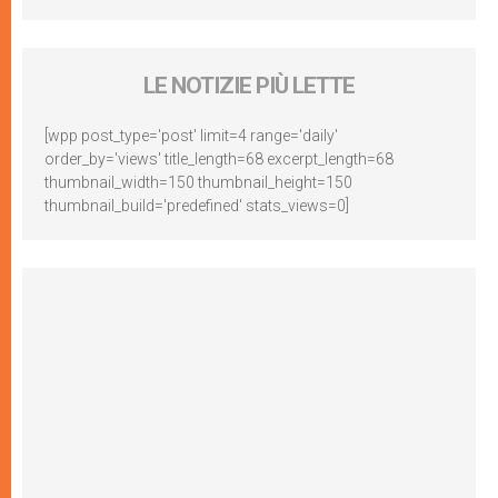
LE NOTIZIE PIÙ LETTE
[wpp post_type='post' limit=4 range='daily'
order_by='views' title_length=68 excerpt_length=68
thumbnail_width=150 thumbnail_height=150
thumbnail_build='predefined' stats_views=0]