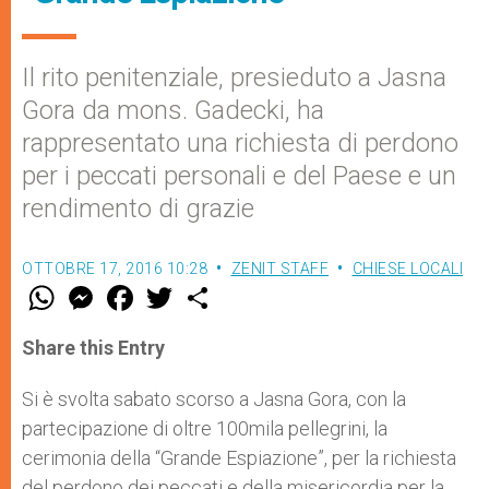
Il rito penitenziale, presieduto a Jasna
Gora da mons. Gadecki, ha
rappresentato una richiesta di perdono
per i peccati personali e del Paese e un
rendimento di grazie
OTTOBRE 17, 2016 10:28
ZENIT STAFF
CHIESE LOCALI
W
M
F
T
S
h
e
a
w
h
a
s
c
i
a
t
s
e
t
r
Share this Entry
s
e
b
t
e
A
n
o
e
p
g
o
r
Si è svolta sabato scorso a Jasna Gora, con la
p
e
k
partecipazione di oltre 100mila pellegrini, la
r
cerimonia della “Grande Espiazione”, per la richiesta
del perdono dei peccati e della misericordia per la