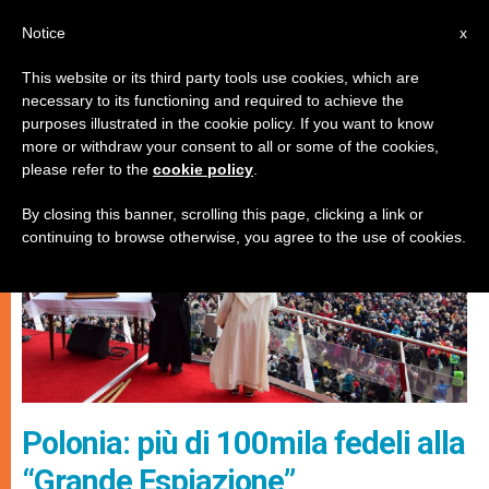
IT
Notice
x
This website or its third party tools use cookies, which are
necessary to its functioning and required to achieve the
CHIESE LOCALI
purposes illustrated in the cookie policy. If you want to know
more or withdraw your consent to all or some of the cookies,
please refer to the
cookie policy
.
By closing this banner, scrolling this page, clicking a link or
continuing to browse otherwise, you agree to the use of cookies.
Polonia: più di 100mila fedeli alla
“Grande Espiazione”