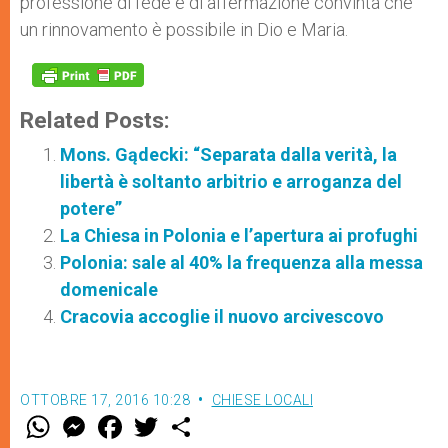
professione di fede e di affermazione convinta che
un rinnovamento è possibile in Dio e Maria.
Related Posts:
Mons. Gądecki: “Separata dalla verità, la
libertà è soltanto arbitrio e arroganza del
potere”
La Chiesa in Polonia e l’apertura ai profughi
Polonia: sale al 40% la frequenza alla messa
domenicale
Cracovia accoglie il nuovo arcivescovo
OTTOBRE 17, 2016 10:28
CHIESE LOCALI
W
M
F
T
S
h
e
a
w
h