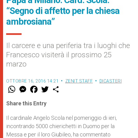
Papa a Milano. Card. Scola:
“Segno di affetto per la chiesa
ambrosiana”
Il carcere e una periferia tra i luoghi che
Francesco visiterà il prossimo 25
marzo
OTTOBRE 16, 2016 14:21
ZENIT STAFF
DICASTERI
W
M
F
T
S
h
e
a
w
h
a
s
c
i
a
t
s
e
t
r
Share this Entry
s
e
b
t
e
A
n
o
e
p
g
o
r
Il cardinale Angelo Scola nel pomeriggio di ieri,
p
e
k
incontrando 5000 chierichetti in Duomo per la
r
Messa e per il loro Giubileo, ha commentato