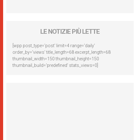
LE NOTIZIE PIÙ LETTE
[wpp post_type='post' limit=4 range='daily'
order_by='views' title_length=68 excerpt_length=68
thumbnail_width=150 thumbnail_height=150
thumbnail_build='predefined' stats_views=0]