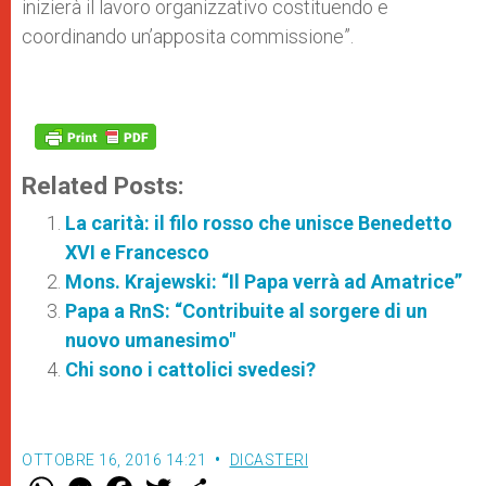
inizierà il lavoro organizzativo costituendo e
coordinando un’apposita commissione”.
Related Posts:
La carità: il filo rosso che unisce Benedetto
XVI e Francesco
Mons. Krajewski: “Il Papa verrà ad Amatrice”
Papa a RnS: “Contribuite al sorgere di un
nuovo umanesimo"
Chi sono i cattolici svedesi?
OTTOBRE 16, 2016 14:21
DICASTERI
W
M
F
T
S