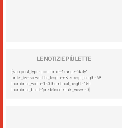
LE NOTIZIE PIÙ LETTE
[wpp post_type='post' limit=4 range='daily'
order_by='views' title_length=68 excerpt_length=68
thumbnail_width=150 thumbnail_height=150
thumbnail_build='predefined' stats_views=0]