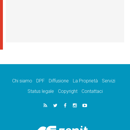
Chi siamo
DPF
Diffusione
La Proprietà
Servizi
Status legale
Copyright
Contattaci