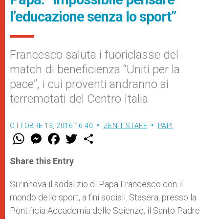
l’educazione senza lo sport”
Francesco saluta i fuoriclasse del
match di beneficienza “Uniti per la
pace”, i cui proventi andranno ai
terremotati del Centro Italia
OTTOBRE 13, 2016 16:40
ZENIT STAFF
PAPI
W
M
F
T
S
h
e
a
w
h
a
s
c
i
a
t
s
e
t
r
Share this Entry
s
e
b
t
e
A
n
o
e
p
g
o
r
Si rinnova il sodalizio di Papa Francesco con il
p
e
k
mondo dello sport, a fini sociali. Stasera, presso la
r
Pontificia Accademia delle Scienze, il Santo Padre