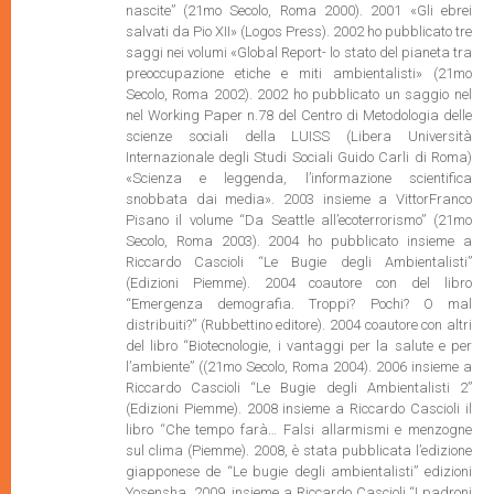
nascite” (21mo Secolo, Roma 2000). 2001 «Gli ebrei
salvati da Pio XII» (Logos Press). 2002 ho pubblicato tre
saggi nei volumi «Global Report- lo stato del pianeta tra
preoccupazione etiche e miti ambientalisti» (21mo
Secolo, Roma 2002). 2002 ho pubblicato un saggio nel
nel Working Paper n.78 del Centro di Metodologia delle
scienze sociali della LUISS (Libera Università
Internazionale degli Studi Sociali Guido Carli di Roma)
«Scienza e leggenda, l’informazione scientifica
snobbata dai media». 2003 insieme a VittorFranco
Pisano il volume “Da Seattle all’ecoterrorismo” (21mo
Secolo, Roma 2003). 2004 ho pubblicato insieme a
Riccardo Cascioli “Le Bugie degli Ambientalisti”
(Edizioni Piemme). 2004 coautore con del libro
“Emergenza demografia. Troppi? Pochi? O mal
distribuiti?” (Rubbettino editore). 2004 coautore con altri
del libro “Biotecnologie, i vantaggi per la salute e per
l’ambiente” ((21mo Secolo, Roma 2004). 2006 insieme a
Riccardo Cascioli “Le Bugie degli Ambientalisti 2”
(Edizioni Piemme). 2008 insieme a Riccardo Cascioli il
libro “Che tempo farà… Falsi allarmismi e menzogne
sul clima (Piemme). 2008, è stata pubblicata l’edizione
giapponese de “Le bugie degli ambientalisti” edizioni
Yosensha. 2009. insieme a Riccardo Cascioli “I padroni