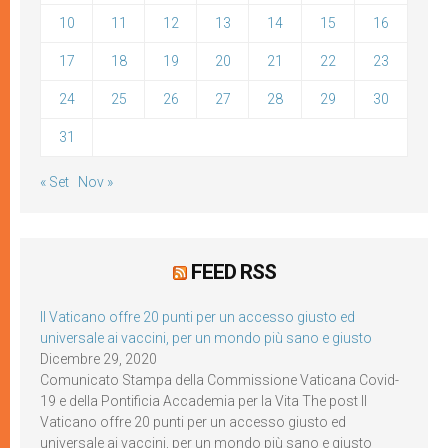
10
11
12
13
14
15
16
17
18
19
20
21
22
23
24
25
26
27
28
29
30
31
« Set
Nov »
FEED RSS
Il Vaticano offre 20 punti per un accesso giusto ed
universale ai vaccini, per un mondo più sano e giusto
Dicembre 29, 2020
Comunicato Stampa della Commissione Vaticana Covid-
19 e della Pontificia Accademia per la Vita The post Il
Vaticano offre 20 punti per un accesso giusto ed
universale ai vaccini, per un mondo più sano e giusto