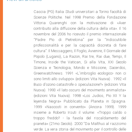
Cascia (PG) Italia Studi universitari a Torino facoltà di
Scienze Politiche. Nel 1998 Premio della Fondazione
Vittoria Quarenghi con la motivazione di «Aver
contribuito alla diffusione della cultura della vita». Il 16
novembre del 2006 ho ricevuto il premio internazionale
“Padre Pio di Pietrelcina” per la “Indiscutibile
professionalità e per la capacità discreta di fare
cultura”. Il Messaggero, Il Foglio, Avvenire, Il Giornale del
Popolo (Lugano), La Razon, Rai tre, Rai due, Tempi, Il
Timone, Inside the Vatican, Si alla Vita, XXI Secolo
Scienza e Tecnologia, Mondo e Missione, Sacerdos,
Greenwatchnews. 1991 «L'imbroglio ecologico- non ci
sono limiti allo sviluppo» (edizioni Vita Nuova) . 1992 «Il
Buco d'ozono catastrofe o speculazione?» (edizioni Vita
Nuova). 1993 «Il lato oscuro del movimento animalista»
(edizioni Vita Nuova). 1998 «Los Judios, Pio XII Y la
leyenda Negra» Pubblicato da Planeta in Spagna.
1999 «Nascosti in convento» (Ancora 1999). 1999
insieme a Roberto Irsuti il volume: «Troppo caldo o
troppo freddo? - la favola del riscaldamento del
pianeta» (21mo Secolo). 2000 “Da Malthus al razzismo
verde. La vera storia del movimento per il controllo delle