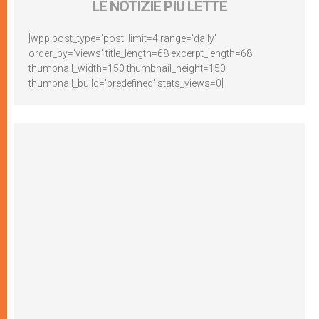
LE NOTIZIE PIÙ LETTE
[wpp post_type='post' limit=4 range='daily'
order_by='views' title_length=68 excerpt_length=68
thumbnail_width=150 thumbnail_height=150
thumbnail_build='predefined' stats_views=0]