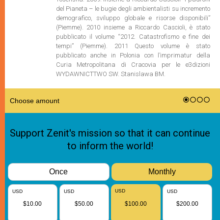
del Pianeta – le bugie degli ambientalisti su incremento
demografico, sviluppo globale e risorse disponibili”
(Piemme). 2010 insieme a Riccardo Cascioli, è stato
pubblicato il volume “2012. Catastrofismo e fine dei
tempi” (Piemme). 2011 Questo volume è stato
pubblicato anche in Polonia con l’imprimatur della
Curia Metropolitana di Cracovia per le e3dizioni
WYDAWNICTTWO SW. Stanislawa BM.