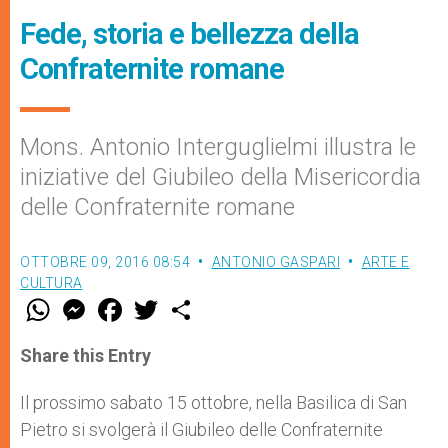
Fede, storia e bellezza della
Confraternite romane
Mons. Antonio Interguglielmi illustra le
iniziative del Giubileo della Misericordia
delle Confraternite romane
OTTOBRE 09, 2016 08:54
ANTONIO GASPARI
ARTE E
CULTURA
W
M
F
T
S
h
e
a
w
h
a
s
c
i
a
t
s
e
t
r
Share this Entry
s
e
b
t
e
A
n
o
e
p
g
o
r
Il prossimo sabato 15 ottobre, nella Basilica di San
p
e
k
Pietro si svolgerà il Giubileo delle Confraternite
r