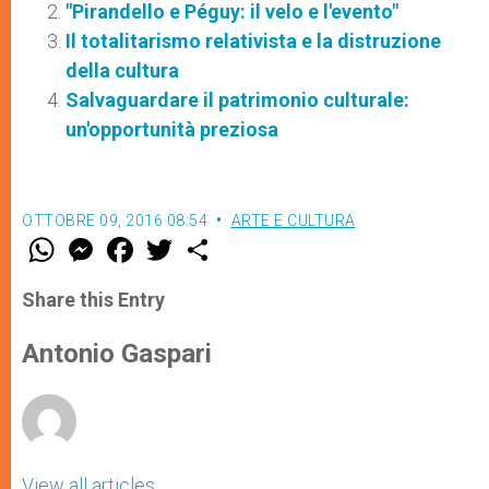
"Pirandello e Péguy: il velo e l'evento"
Il totalitarismo relativista e la distruzione
della cultura
Salvaguardare il patrimonio culturale:
un'opportunità preziosa
OTTOBRE 09, 2016 08:54
ARTE E CULTURA
W
M
F
T
S
h
e
a
w
h
a
s
c
i
a
t
s
e
t
r
Share this Entry
s
e
b
t
e
A
n
o
e
p
g
o
r
Antonio Gaspari
p
e
k
r
View all articles