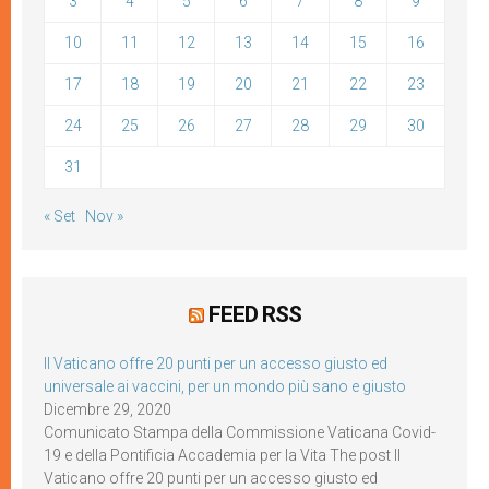
3
4
5
6
7
8
9
10
11
12
13
14
15
16
17
18
19
20
21
22
23
24
25
26
27
28
29
30
31
« Set
Nov »
FEED RSS
Il Vaticano offre 20 punti per un accesso giusto ed
universale ai vaccini, per un mondo più sano e giusto
Dicembre 29, 2020
Comunicato Stampa della Commissione Vaticana Covid-
19 e della Pontificia Accademia per la Vita The post Il
Vaticano offre 20 punti per un accesso giusto ed