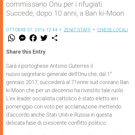
commissario Onu per i rifugiati.
Succede, dopo 10 anni, a Ban ki-Moon
OTTOBRE 07, 2016 12:44
ZENIT STAFF
CHIESE LOCALI
W
M
F
T
S
h
e
a
w
h
a
s
c
i
a
t
s
e
t
r
Share this Entry
s
e
b
t
e
A
n
o
e
p
g
o
r
Sarà il portoghese Antonio Guterres il
p
e
k
nuovo segretario generale dell’Onu che, dal 1°
r
gennaio 2017, succederà al 71enne sud coreano Ban
ki-Moon che per un decennio ha rivestito tale ruolo.
L’ex leader socialista cattolico è stato eletto ieri
pomeriggio con voto per acclamazione mettendo
d’accordo anche Stati Uniti e Russia in questa
delicata fase di crescente conflitto politico.