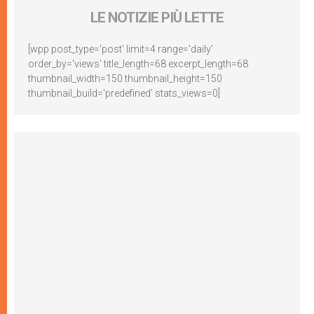
LE NOTIZIE PIÙ LETTE
[wpp post_type='post' limit=4 range='daily'
order_by='views' title_length=68 excerpt_length=68
thumbnail_width=150 thumbnail_height=150
thumbnail_build='predefined' stats_views=0]