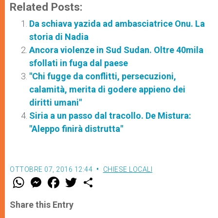
Related Posts:
Da schiava yazida ad ambasciatrice Onu. La
storia di Nadia
Ancora violenze in Sud Sudan. Oltre 40mila
sfollati in fuga dal paese
"Chi fugge da conflitti, persecuzioni,
calamità, merita di godere appieno dei
diritti umani"
Siria a un passo dal tracollo. De Mistura:
"Aleppo finirà distrutta"
OTTOBRE 07, 2016 12:44
CHIESE LOCALI
W
M
F
T
S
h
e
a
w
h
a
s
c
i
a
t
s
e
t
r
Share this Entry
s
e
b
t
e
A
n
o
e