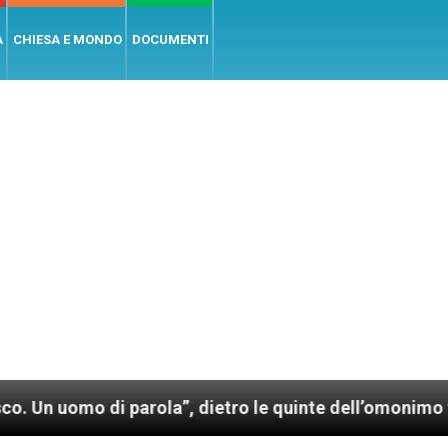
A
CHIESA E MONDO
DOCUMENTI
 di parola”, dietro le quinte dell’omonimo film di Wi