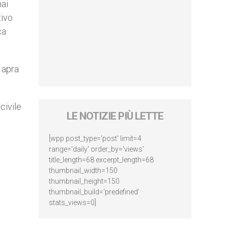
mai
tivo
ca
 apra
civile
LE NOTIZIE PIÙ LETTE
[wpp post_type='post' limit=4
range='daily' order_by='views'
title_length=68 excerpt_length=68
thumbnail_width=150
thumbnail_height=150
thumbnail_build='predefined'
stats_views=0]