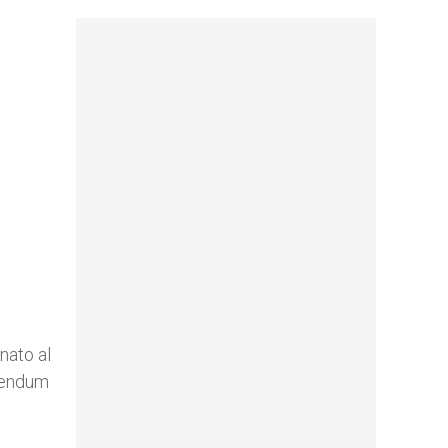
nato al
erendum