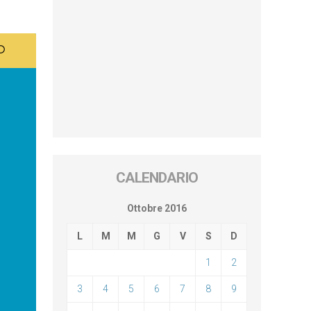
CALENDARIO
Ottobre 2016
L
M
M
G
V
S
D
1
2
3
4
5
6
7
8
9