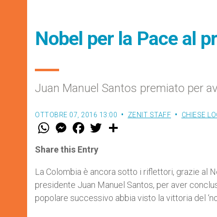
Nobel per la Pace al p
Juan Manuel Santos premiato per av
OTTOBRE 07, 2016 13:00
ZENIT STAFF
CHIESE LO
W
M
F
T
S
h
e
a
w
h
a
s
c
i
a
t
s
e
t
r
Share this Entry
s
e
b
t
e
A
n
o
e
p
g
o
r
La Colombia è ancora sotto i riflettori, grazie al 
p
e
k
presidente Juan Manuel Santos, per aver concluso
r
popolare successivo abbia visto la vittoria del ‘no’ 