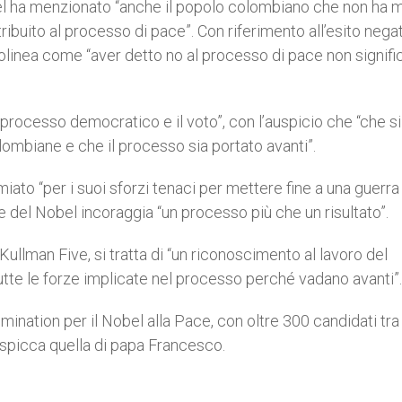
bel ha menzionato “anche il popolo colombiano che non ha 
tribuito al processo di pace”. Con riferimento all’esito nega
tolinea come “aver detto no al processo di pace non signifi
 processo democratico e il voto”, con l’auspicio che “che si
lombiane e che il processo sia portato avanti”.
iato “per i suoi sforzi tenaci per mettere fine a una guerra 
ne del Nobel incoraggia “un processo più che un risultato”.
Kullman Five, si tratta di “un riconoscimento al lavoro del
tte le forze implicate nel processo perché vadano avanti”.
omination per il Nobel alla Pace, con oltre 300 candidati tra
 spicca quella di papa Francesco.