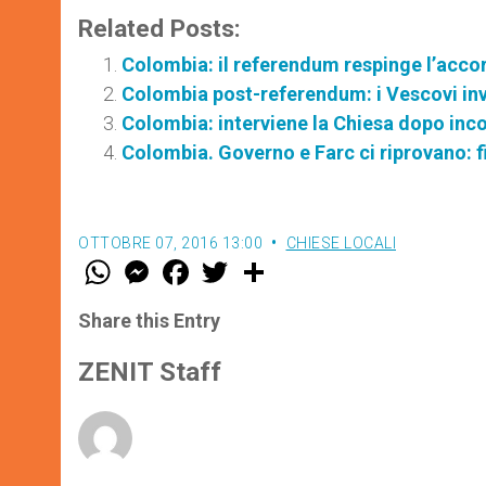
Related Posts:
Colombia: il referendum respinge l’acco
Colombia post-referendum: i Vescovi inv
Colombia: interviene la Chiesa dopo inco
Colombia. Governo e Farc ci riprovano: 
OTTOBRE 07, 2016 13:00
CHIESE LOCALI
W
M
F
T
S
h
e
a
w
h
a
s
c
i
a
t
s
e
t
r
Share this Entry
s
e
b
t
e
A
n
o
e
p
g
o
r
ZENIT Staff
p
e
k
r