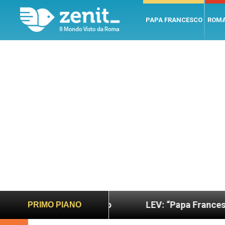
PAPA FRANCESCO
ROM
iù sano e giusto
LEV: “Papa Francesco. Un uomo
PRIMO PIANO