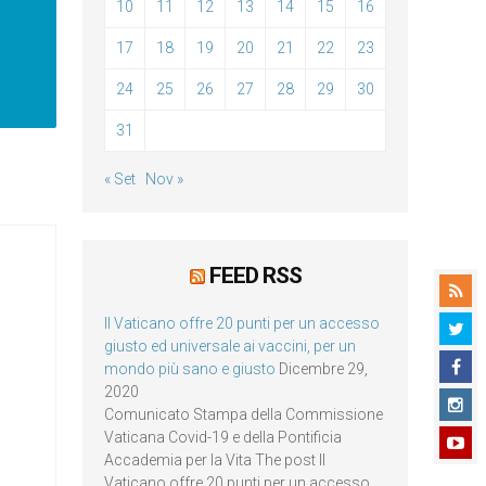
10
11
12
13
14
15
16
17
18
19
20
21
22
23
24
25
26
27
28
29
30
31
« Set
Nov »
FEED RSS
Il Vaticano offre 20 punti per un accesso
giusto ed universale ai vaccini, per un
mondo più sano e giusto
Dicembre 29,
2020
Comunicato Stampa della Commissione
Vaticana Covid-19 e della Pontificia
Accademia per la Vita The post Il
Vaticano offre 20 punti per un accesso