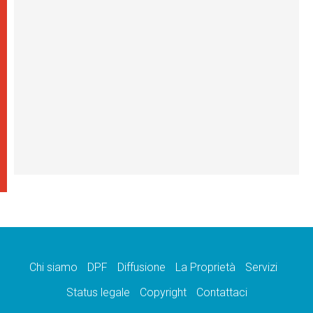
Chi siamo
DPF
Diffusione
La Proprietà
Servizi
Status legale
Copyright
Contattaci