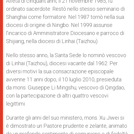
All’età di cinquant’anni, il 21 novembre 1985, fu
ordinato sacerdote. Restò nello stesso seminario di
Shanghai come formatore. Nel 1987 tornò nella sua
diocesi di origine di Ningbo. Nel 1999 assunse
l’incarico di Amministratore Diocesano e parroco di
Shijiang, nella diocesi di Linhai (Taizhou).
Nello stesso anno, la Santa Sede lo nominò vescovo
di Linhai (Taizhou), diocesi vacante dal 1962. Per
diversi motivi la sua consacrazione episcopale
avvenne 11 anni dopo, il 10 luglio 2010, presieduta
da mons. Giuseppe Li Mingshu, vescovo di Qingdao,
con la partecipazione di altri quattro vescovi
legittimi.
Durante gli anni del suo ministero, mons. Xu Jiwei si
è dimostrato un Pastore prudente e zelante, animato
da un profondo sentimento di comunione e di fedeltà