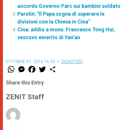
accordo Governo-Farc sui bambini soldato
Parolin: "Il Papa sogna di superare le
divisioni con la Chiesa in Cina"
Cina: addio a mons. Francesco Tong Hui,
vescovo emerito di Yan’an
OTTOBRE 07, 2016 16:30
DICASTERI
W
M
F
T
S
h
e
a
w
h
a
s
c
i
a
t
s
e
t
r
Share this Entry
s
e
b
t
e
A
n
o
e
p
g
o
r
ZENIT Staff
p
e
k
r