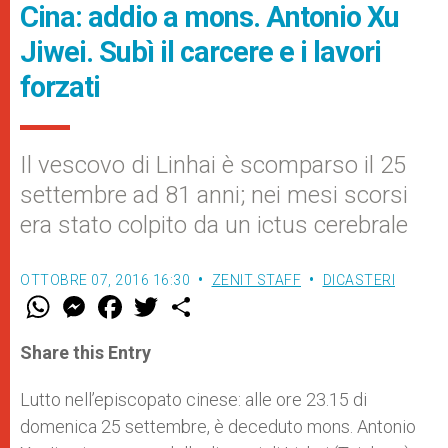
Cina: addio a mons. Antonio Xu
Jiwei. Subì il carcere e i lavori
forzati
Il vescovo di Linhai è scomparso il 25
settembre ad 81 anni; nei mesi scorsi
era stato colpito da un ictus cerebrale
OTTOBRE 07, 2016 16:30
ZENIT STAFF
DICASTERI
W
M
F
T
S
h
e
a
w
h
a
s
c
i
a
t
s
e
t
r
Share this Entry
s
e
b
t
e
A
n
o
e
p
g
o
r
Lutto nell’episcopato cinese: alle ore 23.15 di
p
e
k
domenica 25 settembre, è deceduto mons. Antonio
r