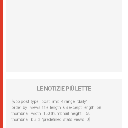
LE NOTIZIE PIÙ LETTE
[wpp post_type='post' limit=4 range='daily'
order_by='views' title_length=68 excerpt_length=68
thumbnail_width=150 thumbnail_height=150
thumbnail_build='predefined' stats_views=0]