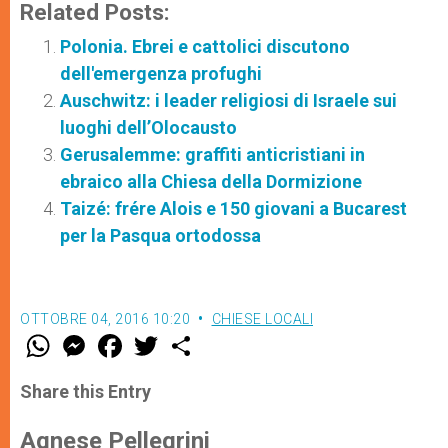
Related Posts:
Polonia. Ebrei e cattolici discutono
dell'emergenza profughi
Auschwitz: i leader religiosi di Israele sui
luoghi dell’Olocausto
Gerusalemme: graffiti anticristiani in
ebraico alla Chiesa della Dormizione
Taizé: frére Alois e 150 giovani a Bucarest
per la Pasqua ortodossa
OTTOBRE 04, 2016 10:20
CHIESE LOCALI
W
M
F
T
S
h
e
a
w
h
a
s
c
i
a
t
s
e
t
r
Share this Entry
s
e
b
t
e
A
n
o
e
p
g
o
r
Agnese Pellegrini