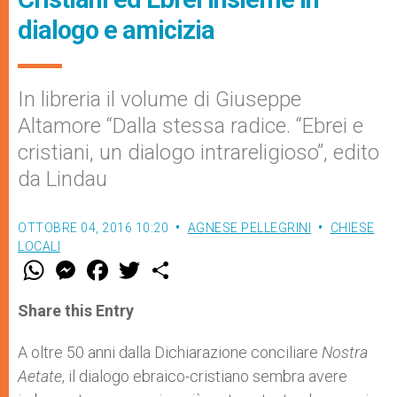
dialogo e amicizia
In libreria il volume di Giuseppe
Altamore “Dalla stessa radice. “Ebrei e
cristiani, un dialogo intrareligioso”, edito
da Lindau
OTTOBRE 04, 2016 10:20
AGNESE PELLEGRINI
CHIESE
LOCALI
W
M
F
T
S
h
e
a
w
h
a
s
c
i
a
t
s
e
t
r
Share this Entry
s
e
b
t
e
A
n
o
e
p
g
o
r
A oltre 50 anni dalla Dichiarazione conciliare
Nostra
p
e
k
Aetate
, il dialogo ebraico-cristiano sembra avere
r