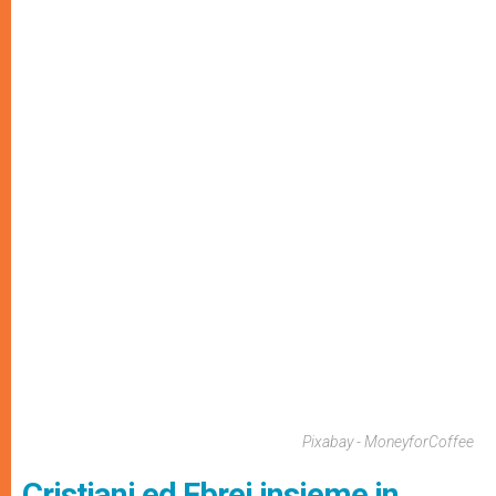
Pixabay - MoneyforCoffee
Cristiani ed Ebrei insieme in