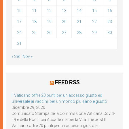
10
11
12
13
14
15
16
17
18
19
20
21
22
23
24
25
26
27
28
29
30
31
« Set
Nov »
FEED RSS
Il Vaticano offre 20 punti per un accesso giusto ed
universale ai vaccini, per un mondo più sano e giusto
Dicembre 29, 2020
Comunicato Stampa della Commissione Vaticana Covid-
19 e della Pontificia Accademia per la Vita The post Il
Vaticano offre 20 punti per un accesso giusto ed