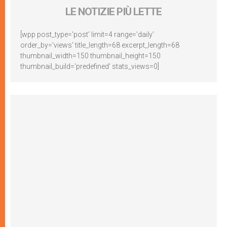
LE NOTIZIE PIÙ LETTE
[wpp post_type='post' limit=4 range='daily'
order_by='views' title_length=68 excerpt_length=68
thumbnail_width=150 thumbnail_height=150
thumbnail_build='predefined' stats_views=0]