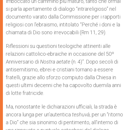
imboccato un cammino più maturo, tanto che ormai
si parla apertamente di dialogo “intrareligioso” nel
documento varato dalla Commissione per i rapporti
religiosi con l’ebraismo, intitolato “Perché i doni e la
chiamata di Dio sono irrevocabili (Rm 11, 29).
Riflessioni su questioni teologiche attinenti alle
relazioni cattolico-ebraiche in occasione del 50º
Anniversario di
Nostra aetate
(n. 4)”. Dopo secoli di
antisemitismo, ebrei e cristiani tornano a essere
fratelli, grazie allo sforzo compiuto dalla Chiesa in
questi ultimi decenni che ha capovolto duemila anni
di lotte fratricide.
Ma, nonostante le dichiarazioni ufficiali, la strada è
ancora lunga per un’autentica
teshuvà
, per un “ritorno
a Dio” che sia sinonimo di pentimento, all’interno di