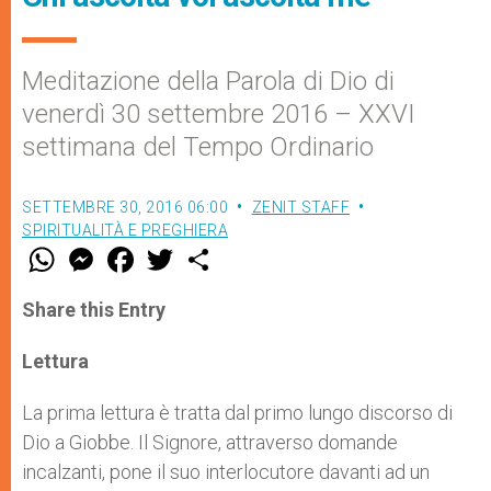
Meditazione della Parola di Dio di
venerdì 30 settembre 2016 – XXVI
settimana del Tempo Ordinario
SETTEMBRE 30, 2016 06:00
ZENIT STAFF
SPIRITUALITÀ E PREGHIERA
W
M
F
T
S
h
e
a
w
h
a
s
c
i
a
t
s
e
t
r
Share this Entry
s
e
b
t
e
A
n
o
e
p
g
o
r
Lettura
p
e
k
r
La prima lettura è tratta dal primo lungo discorso di
Dio a Giobbe. Il Signore, attraverso domande
incalzanti, pone il suo interlocutore davanti ad un