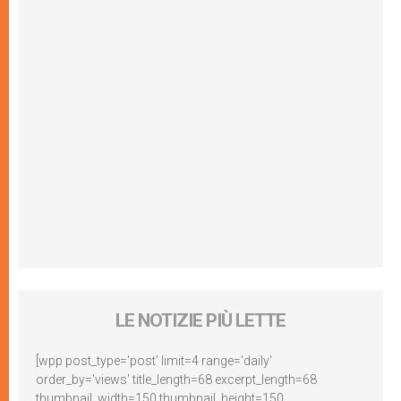
LE NOTIZIE PIÙ LETTE
[wpp post_type='post' limit=4 range='daily'
order_by='views' title_length=68 excerpt_length=68
thumbnail_width=150 thumbnail_height=150