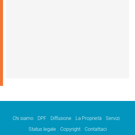
Chi siamo
DPF
Diffusione
La Proprietà
Servizi
Status legale
Copyright
Contattaci