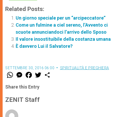
Related Posts:
Un giorno speciale per un “arcipeccatore”
Come un fulmine a ciel sereno, l’Avvento ci
scuote annunciandoci l’arrivo dello Sposo
Il valore insostituibile della costanza umana
È davvero Lui il Salvatore?
SETTEMBRE 30, 2016 06:00
SPIRITUALITÀ E PREGHIERA
W
M
F
T
S
h
e
a
w
h
a
s
c
i
a
t
s
e
t
r
Share this Entry
s
e
b
t
e
A
n
o
e
p
g
o
r
ZENIT Staff
p
e
k
r