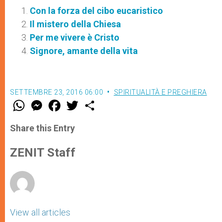
Con la forza del cibo eucaristico
Il mistero della Chiesa
Per me vivere è Cristo
Signore, amante della vita
SETTEMBRE 23, 2016 06:00
SPIRITUALITÀ E PREGHIERA
W
M
F
T
S
h
e
a
w
h
a
s
c
i
a
t
s
e
t
r
Share this Entry
s
e
b
t
e
A
n
o
e
p
g
o
r
ZENIT Staff
p
e
k
r
View all articles