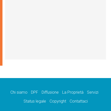
Chi siamo
DPF
Diffusione
La Proprietà
Servizi
Status legale
Copyright
Contattaci