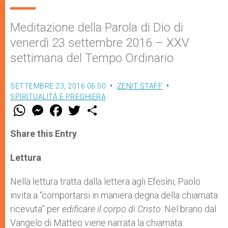
Meditazione della Parola di Dio di
venerdì 23 settembre 2016 – XXV
settimana del Tempo Ordinario
SETTEMBRE 23, 2016 06:00
ZENIT STAFF
SPIRITUALITÀ E PREGHIERA
W
M
F
T
S
h
e
a
w
h
a
s
c
i
a
t
s
e
t
r
Share this Entry
s
e
b
t
e
A
n
o
e
p
g
o
r
Lettura
p
e
k
r
Nella lettura tratta dalla lettera agli Efesìni, Paolo
invita a “comportarsi in maniera degna della chiamata
ricevuta” per
edificare il corpo di Cristo
. Nel brano dal
Vangelo di Matteo viene narrata la chiamata