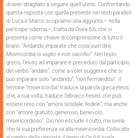
di aver sbagliato a seguire quell’uomo. Confrontando
questa risposta con quella presente nei testi paralleli
di Luca e Marco scopriamo una aggiunta – nella
perìcope odierna –, tratta da Osea 6,6, che si
presenta come chiave di comprensione di tutto il
brano: “Andando imparate che cosa vuol dire:
Misericordia io voglio e non sacrifici
”. Nel testo
greco, l’invito ad imparare è preceduto dal participio
del verbo “andare”, come a voler suggerire che si
può imparare solo “andando”, “non fermandosi”. Il
termine “misericordia” traduce la parola greca
eleos
,
che, a sua volta, traduce l’ebraico
hesed
, che può
essere reso con “amore solidale, fedele”, ma anche
con “amore gratuito, generoso, benevolo,
misericordioso”. Dio non esclude il culto, ma svela
che la sua preferenza va alla misericordia. Collocato
al centro della risposta, il testo di Os 6,6 svela