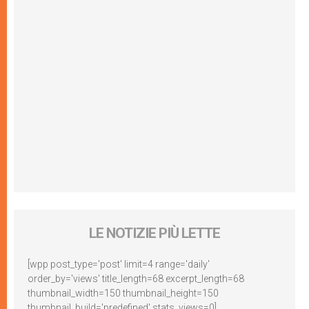
LE NOTIZIE PIÙ LETTE
[wpp post_type='post' limit=4 range='daily'
order_by='views' title_length=68 excerpt_length=68
thumbnail_width=150 thumbnail_height=150
thumbnail_build='predefined' stats_views=0]