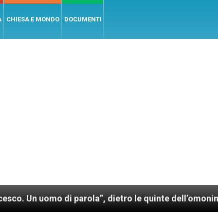
A
CHIESA E MONDO
DOCUMENTI
parola”, dietro le quinte dell’omonimo film di Wim W