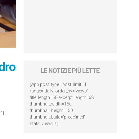
adro
LE NOTIZIE PIÙ LETTE
[wpp post_type='post' limit=4
range='daily' order_by='views'
title_length=68 excerpt_length=68
thumbnail_width=150
ni
thumbnail_height=150
thumbnail_build='predefined'
stats_views=0]