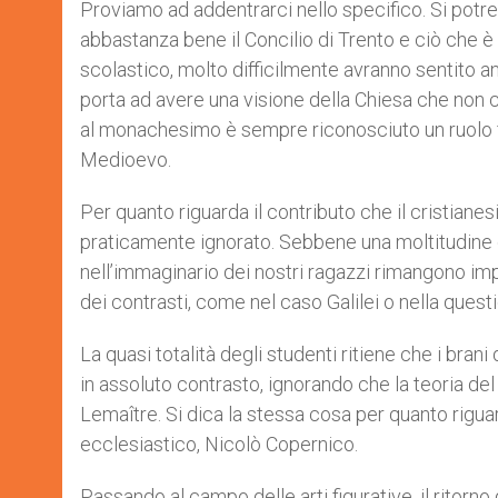
Proviamo ad addentrarci nello specifico. Si potrebb
abbastanza bene il Concilio di Trento e ciò che è 
scolastico, molto difficilmente avranno sentito an
porta ad avere una visione della Chiesa che non co
al monachesimo è sempre riconosciuto un ruolo f
Medioevo.
Per quanto riguarda il contributo che il cristianes
praticamente ignorato. Sebbene una moltitudine di 
nell’immaginario dei nostri ragazzi rimangono imp
dei contrasti, come nel caso Galilei o nella quest
La quasi totalità degli studenti ritiene che i brani 
in assoluto contrasto, ignorando che la teoria de
Lemaître. Si dica la stessa cosa per quanto riguar
ecclesiastico, Nicolò Copernico.
Passando al campo delle arti figurative, il ritorn