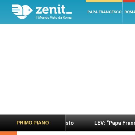
PAPA FRANCESCO
ROM
sano e giusto
LEV: “Papa Francesco. Un uomo di 
PRIMO PIANO