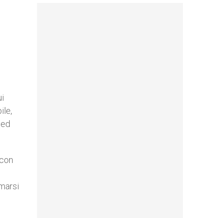
ui
ile,
a ed
 con
rmarsi