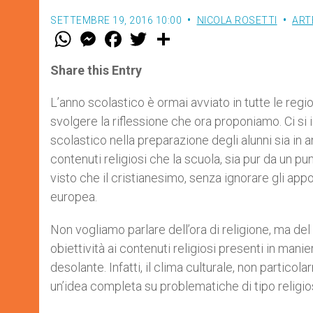
SETTEMBRE 19, 2016 10:00
NICOLA ROSETTI
ART
W
M
F
T
S
h
e
a
w
h
a
s
c
i
a
t
s
e
t
r
Share this Entry
s
e
b
t
e
A
n
o
e
p
g
o
r
L’anno scolastico è ormai avviato in tutte le regi
p
e
k
svolgere la riflessione che ora proponiamo. Ci si
r
scolastico nella preparazione degli alunni sia in a
contenuti religiosi che la scuola, sia pur da un pu
visto che il cristianesimo, senza ignorare gli apport
europea.
Non vogliamo parlare dell’ora di religione, ma del 
obiettività ai contenuti religiosi presenti in manie
desolante. Infatti, il clima culturale, non partico
un’idea completa su problematiche di tipo religio