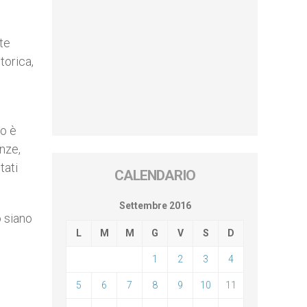
nte
torica,
so è
enze,
tati
CALENDARIO
Settembre 2016
o siano
L
M
M
G
V
S
D
1
2
3
4
5
6
7
8
9
10
11