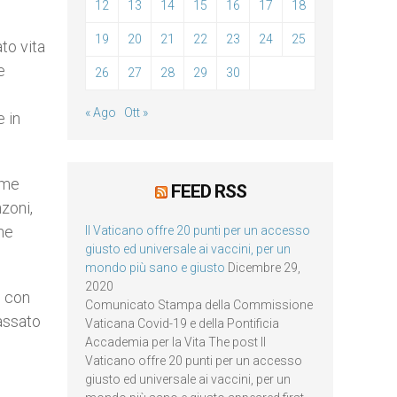
12
13
14
15
16
17
18
19
20
21
22
23
24
25
to vita
e
26
27
28
29
30
« Ago
Ott »
 in
ime
FEED RSS
nzoni,
che
Il Vaticano offre 20 punti per un accesso
giusto ed universale ai vaccini, per un
mondo più sano e giusto
Dicembre 29,
2020
i con
Comunicato Stampa della Commissione
passato
Vaticana Covid-19 e della Pontificia
Accademia per la Vita The post Il
Vaticano offre 20 punti per un accesso
giusto ed universale ai vaccini, per un