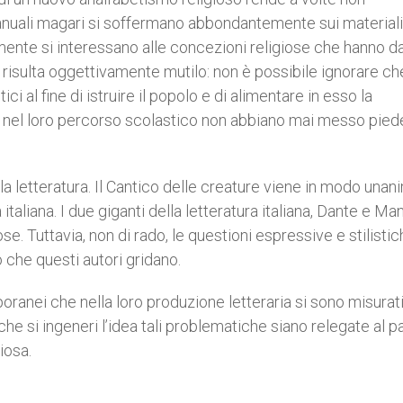
manuali magari si soffermano abbondantemente sui materiali
ramente si interessano alle concezioni religiose che hanno da
o risulta oggettivamente mutilo: non è possibile ignorare ch
 al fine di istruire il popolo e di alimentare in esso la
e nel loro percorso scolastico non abbiano mai messo piede
a letteratura. Il Cantico delle creature viene in modo unan
italiana. I due giganti della letteratura italiana, Dante e Ma
e. Tuttavia, non di rado, le questioni espressive e stilisti
 che questi autori gridano.
oranei che nella loro produzione letteraria si sono misurat
che si ingeneri l’idea tali problematiche siano relegate al 
iosa.