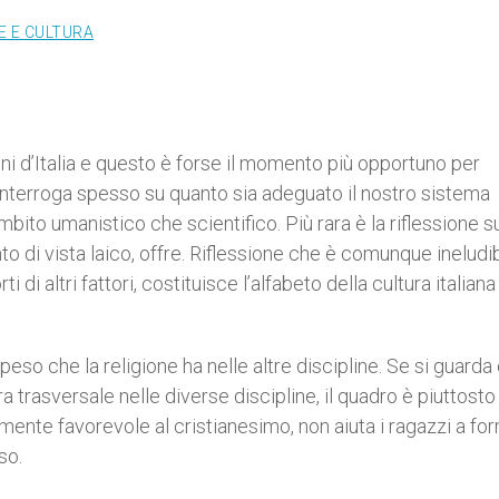
E E CULTURA
oni d’Italia e questo è forse il momento più opportuno per
 interroga spesso su quanto sia adeguato il nostro sistema
mbito umanistico che scientifico. Più rara è la riflessione s
nto di vista laico, offre. Riflessione che è comunque ineludib
i di altri fattori, costituisce l’alfabeto della cultura italian
peso che la religione ha nelle altre discipline. Se si guarda
ra trasversale nelle diverse discipline, il quadro è piuttosto
larmente favorevole al cristianesimo, non aiuta i ragazzi a fo
so.