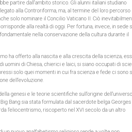
e partire dall’ambito storico. Gli alunni italiani studiano
legato alla Controriforma, ma, al termine del loro percorso
che solo nominare il Concilio Vaticano II. Ciò inevitabilme
rrisponde alla realtà di oggi. Per fortuna, invece, in sede s
ondamentale nella conservazione della cultura durante il
imo ha offerto alla nascita e alla crescita della scienza, es
uomini di Chiesa, chierici e laici, si siano occupati di sci
ressi solo quei momenti in cui fra scienza e fede ci sono s
ione dell’evoluzione.
della genesi e le teorie scientifiche sull’origine dell’univers
l Big Bang sia stata formulata dal sacerdote belga Georges
da l’eliocentrismo, riscoperto nel XVI secolo da un altro
o di un nuovo analfabetismo religioso rende a volte non