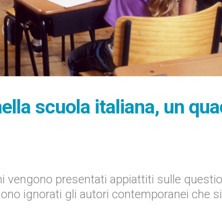
nella scuola italiana, un qu
vengono presentati appiattiti sulle questio
gono ignorati gli autori contemporanei che si