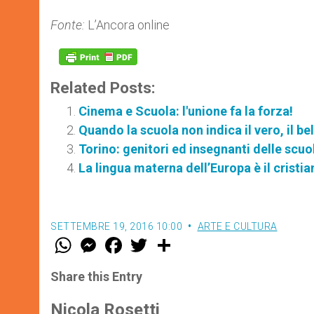
Fonte:
L’Ancora online
Related Posts:
Cinema e Scuola: l'unione fa la forza!
Quando la scuola non indica il vero, il bel
Torino: genitori ed insegnanti delle scuol
La lingua materna dell’Europa è il cristi
SETTEMBRE 19, 2016 10:00
ARTE E CULTURA
W
M
F
T
S
h
e
a
w
h
a
s
c
i
a
t
s
e
t
r
Share this Entry
s
e
b
t
e
A
n
o
e
p
g
o
r
Nicola Rosetti