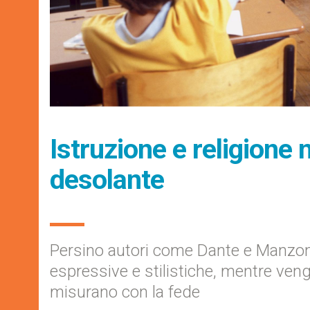
Istruzione e religione 
desolante
Persino autori come Dante e Manzoni 
espressive e stilistiche, mentre ven
misurano con la fede