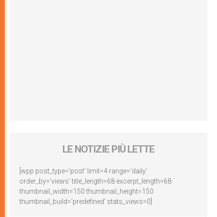
LE NOTIZIE PIÙ LETTE
[wpp post_type='post' limit=4 range='daily'
order_by='views' title_length=68 excerpt_length=68
thumbnail_width=150 thumbnail_height=150
thumbnail_build='predefined' stats_views=0]