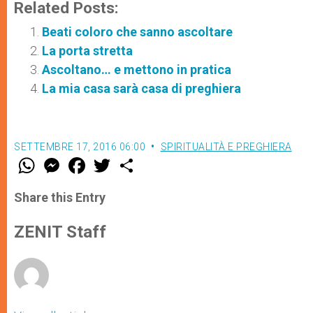
Related Posts:
Beati coloro che sanno ascoltare
La porta stretta
Ascoltano… e mettono in pratica
La mia casa sarà casa di preghiera
SETTEMBRE 17, 2016 06:00
SPIRITUALITÀ E PREGHIERA
W
M
F
T
S
h
e
a
w
h
a
s
c
i
a
t
s
e
t
r
Share this Entry
s
e
b
t
e
A
n
o
e
p
g
o
r
ZENIT Staff
p
e
k
r