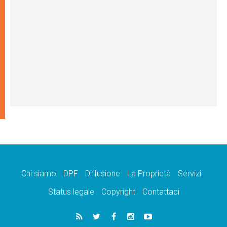
Chi siamo
DPF
Diffusione
La Proprietà
Servizi
Status legale
Copyright
Contattaci