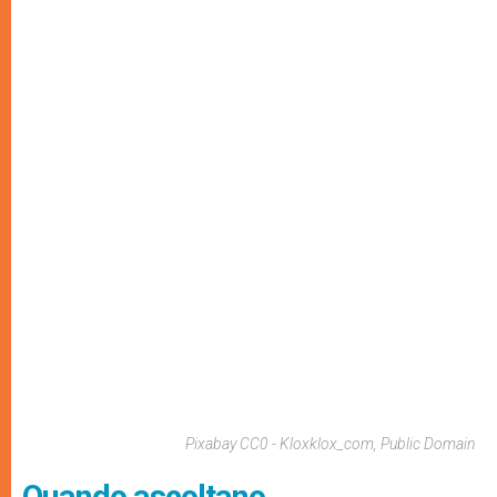
Pixabay CC0 - Kloxklox_com, Public Domain
Quando ascoltano…