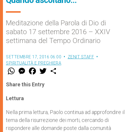
Meditazione della Parola di Dio di
sabato 17 settembre 2016 – XXIV
settimana del Tempo Ordinario
SETTEMBRE 17, 2016 06:00
ZENIT STAFF
SPIRITUALITÀ E PREGHIERA
W
M
F
T
S
h
e
a
w
h
a
s
c
i
a
t
s
e
t
r
Share this Entry
s
e
b
t
e
A
n
o
e
p
g
o
r
Lettura
p
e
k
r
Nella prima lettura, Paolo continua ad approfondire il
tema della risurrezione dei morti, cercando di
rispondere alle domande poste dalla comunità