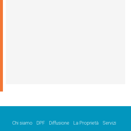
Chi siamo
DPF
Diffusione
La Proprietà
Servizi