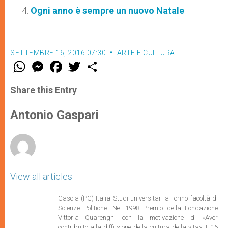
Ogni anno è sempre un nuovo Natale
SETTEMBRE 16, 2016 07:30
ARTE E CULTURA
W
M
F
T
S
h
e
a
w
h
a
s
c
i
a
t
s
e
t
r
Share this Entry
s
e
b
t
e
A
n
o
e
p
g
o
r
Antonio Gaspari
p
e
k
r
View all articles
Cascia (PG) Italia Studi universitari a Torino facoltà di
Scienze Politiche. Nel 1998 Premio della Fondazione
Vittoria Quarenghi con la motivazione di «Aver
contribuito alla diffusione della cultura della vita». Il 16