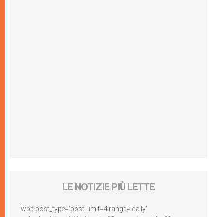
LE NOTIZIE PIÙ LETTE
[wpp post_type='post' limit=4 range='daily'