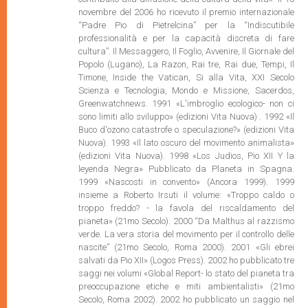
novembre del 2006 ho ricevuto il premio internazionale
“Padre Pio di Pietrelcina” per la “Indiscutibile
professionalità e per la capacità discreta di fare
cultura”. Il Messaggero, Il Foglio, Avvenire, Il Giornale del
Popolo (Lugano), La Razon, Rai tre, Rai due, Tempi, Il
Timone, Inside the Vatican, Si alla Vita, XXI Secolo
Scienza e Tecnologia, Mondo e Missione, Sacerdos,
Greenwatchnews. 1991 «L'imbroglio ecologico- non ci
sono limiti allo sviluppo» (edizioni Vita Nuova) . 1992 «Il
Buco d'ozono catastrofe o speculazione?» (edizioni Vita
Nuova). 1993 «Il lato oscuro del movimento animalista»
(edizioni Vita Nuova). 1998 «Los Judios, Pio XII Y la
leyenda Negra» Pubblicato da Planeta in Spagna.
1999 «Nascosti in convento» (Ancora 1999). 1999
insieme a Roberto Irsuti il volume: «Troppo caldo o
troppo freddo? - la favola del riscaldamento del
pianeta» (21mo Secolo). 2000 “Da Malthus al razzismo
verde. La vera storia del movimento per il controllo delle
nascite” (21mo Secolo, Roma 2000). 2001 «Gli ebrei
salvati da Pio XII» (Logos Press). 2002 ho pubblicato tre
saggi nei volumi «Global Report- lo stato del pianeta tra
preoccupazione etiche e miti ambientalisti» (21mo
Secolo, Roma 2002). 2002 ho pubblicato un saggio nel