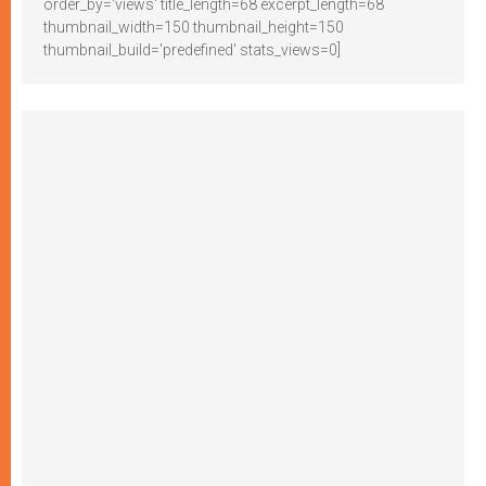
order_by='views' title_length=68 excerpt_length=68
thumbnail_width=150 thumbnail_height=150
thumbnail_build='predefined' stats_views=0]