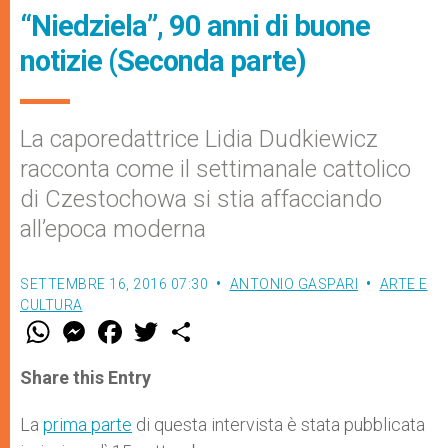
“Niedziela”, 90 anni di buone
notizie (Seconda parte)
La caporedattrice Lidia Dudkiewicz
racconta come il settimanale cattolico
di Czestochowa si stia affacciando
all’epoca moderna
SETTEMBRE 16, 2016 07:30
ANTONIO GASPARI
ARTE E
CULTURA
W
M
F
T
S
h
e
a
w
h
a
s
c
i
a
t
s
e
t
r
Share this Entry
s
e
b
t
e
A
n
o
e
p
g
o
r
La
prima parte
di questa intervista è stata pubblicata
p
e
k