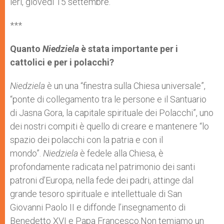
ieri, giovedì 15 settembre.
r
***
Quanto
Niedziela
è stata importante per i
cattolici e per i polacchi?
Niedziela
è un una “finestra sulla Chiesa universale”,
“ponte di collegamento tra le persone e il Santuario
di Jasna Gora, la capitale spirituale dei Polacchi”, uno
dei nostri compiti è quello di creare e mantenere “lo
spazio dei polacchi con la patria e con il
mondo”.
Niedziela
è fedele alla Chiesa, è
profondamente radicata nel patrimonio dei santi
patroni d’Europa, nella fede dei padri, attinge dal
grande tesoro spirituale e intellettuale di San
Giovanni Paolo II e diffonde l’insegnamento di
Benedetto XVI e Papa Francesco.Non temiamo un