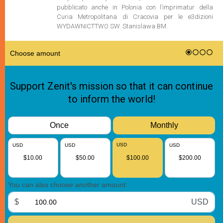
pubblicato anche in Polonia con l’imprimatur della
Curia Metropolitana di Cracovia per le e3dizioni
WYDAWNICTTWO SW. Stanislawa BM.