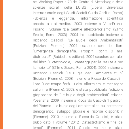
nel Working Paper n.78 del Centro di Metodologia delle
scienze sociali della LUISS (Libera Università
Internazionale degli Studi Sociali Guido Carli di Roma)
«Scienza e leggenda, l’informazione scientifica
snobbata dai media». 2003 insieme a VittorFranco
Pisano il volume “Da Seattle all’ecoterrorismo” (21mo
Secolo, Roma 2003). 2004 ho pubblicato insieme a
Riccardo Cascioli “Le Bugie degli Ambientalisti”
(Edizioni Piemme). 2004 coautore con del libro
“Emergenza demografia. Troppi? Pochi? O mal
distribuiti?” (Rubbettino editore). 2004 coautore con altri
del libro “Biotecnologie, i vantaggi per la salute e per
l’ambiente” ((21mo Secolo, Roma 2004). 2006 insieme a
Riccardo Cascioli “Le Bugie degli Ambientalisti 2”
(Edizioni Piemme). 2008 insieme a Riccardo Cascioli il
libro “Che tempo farà… Falsi allarmismi e menzogne
sul clima (Piemme). 2008, è stata pubblicata l’edizione
giapponese de “Le bugie degli ambientalisti” edizioni
Yosensha. 2009. insieme a Riccardo Cascioli “I padroni
del Pianeta – le bugie degli ambientalisti su incremento
demografico, sviluppo globale e risorse disponibili”
(Piemme). 2010 insieme a Riccardo Cascioli, è stato
pubblicato il volume “2012. Catastrofismo e fine dei
tempi” (Piemme). 2011 Questo volume è stato