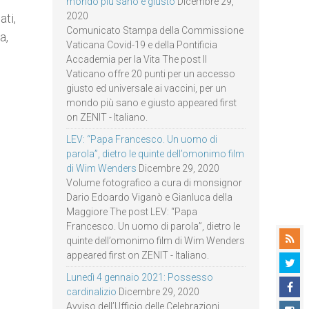
mondo più sano e giusto
Dicembre 29,
2020
ti,
Comunicato Stampa della Commissione
a,
Vaticana Covid-19 e della Pontificia
Accademia per la Vita The post Il
Vaticano offre 20 punti per un accesso
giusto ed universale ai vaccini, per un
mondo più sano e giusto appeared first
on ZENIT - Italiano.
LEV: “Papa Francesco. Un uomo di
parola”, dietro le quinte dell’omonimo film
di Wim Wenders
Dicembre 29, 2020
Volume fotografico a cura di monsignor
Dario Edoardo Viganò e Gianluca della
Maggiore The post LEV: “Papa
Francesco. Un uomo di parola”, dietro le
quinte dell’omonimo film di Wim Wenders
appeared first on ZENIT - Italiano.
Lunedì 4 gennaio 2021: Possesso
cardinalizio
Dicembre 29, 2020
Avviso dell’Ufficio delle Celebrazioni