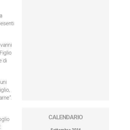
sa
resenti
ovanni
Figlio
e di
cuni
glio,
arne”.
CALENDARIO
oglio
E