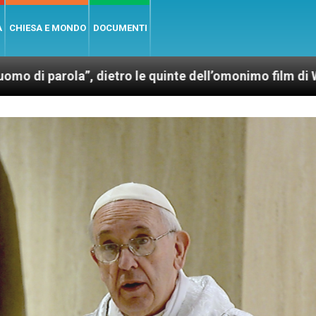
A
CHIESA E MONDO
DOCUMENTI
ietro le quinte dell’omonimo film di Wim Wenders