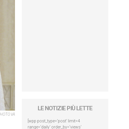
LE NOTIZIE PIÙ LETTE
HOTO.VA
[wpp post_type='post' limit=4
range='daily' order_by='views'