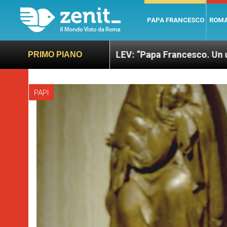
PAPA FRANCESCO
ROM
to
LEV: “Papa Francesco. Un uomo di parola”, d
PRIMO PIANO
PAPI