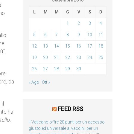
Settembre 2016
a
L
M
M
G
V
S
D
ano
1
2
3
4
llo
5
6
7
8
9
10
11
re
12
13
14
15
16
17
18
ù”,
19
20
21
22
23
24
25
26
27
28
29
30
ore
dre, da
« Ago
Ott »
il
FEED RSS
nte ha
ello,
Il Vaticano offre 20 punti per un accesso
giusto ed universale ai vaccini, per un