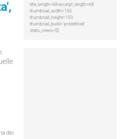
a',
title_length=68 excerpt_length=68
thumbnail_width=150
thumbnail_height=150
thumbnail_build='predefined'
stats_views=0]
n
uelle
na dei