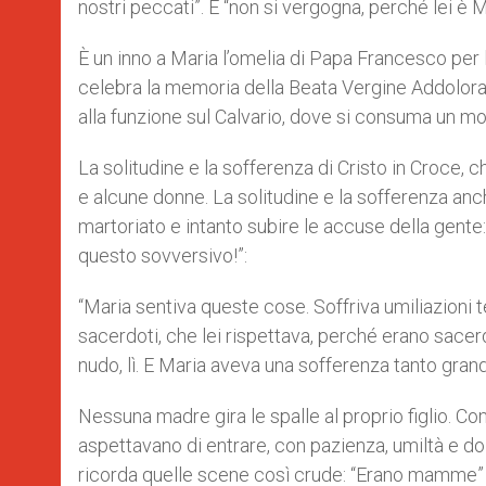
nostri peccati”. E “non si vergogna, perché lei è 
È un inno a Maria l’omelia di Papa Francesco per 
celebra la memoria della Beata Vergine Addolorata
alla funzione sul Calvario, dove si consuma un m
La
s
olitudine e la sofferenza
di Cristo in Croce, c
e alcune donne. La solitudine e la sofferenza anch
martoriato e intanto subire le accuse della gente:
questo sovversivo!”:
“Maria sentiva queste cose. Soffriva umiliazioni terr
sacerdoti, che lei rispettava, perché erano sacerd
nudo, lì. E Maria aveva una sofferenza tanto grand
Nessuna madre gira le spalle al proprio figlio. Co
aspettavano di entrare, con pazienza, umiltà e dol
ricorda quelle scene così crude: “Erano mamme” di