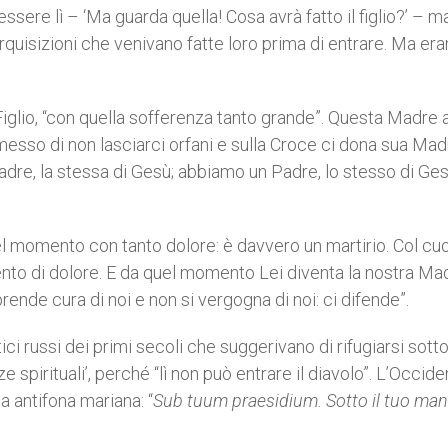
sere lì – ‘Ma guarda quella! Cosa avrà fatto il figlio?’ – m
erquisizioni che venivano fatte loro prima di entrare. Ma er
 Figlio, “con quella sofferenza tanto grande”. Questa Madre a
messo di non lasciarci orfani e sulla Croce ci dona sua Mad
re, la stessa di Gesù; abbiamo un Padre, lo stesso di Ges
quel momento con tanto dolore: è davvero un martirio. Col cu
omento di dolore. E da quel momento Lei diventa la nostra Ma
ende cura di noi e non si vergogna di noi: ci difende”.
ci russi dei primi secoli che suggerivano di rifugiarsi sotto 
spirituali’, perché “lì non può entrare il diavolo”. L’Occide
a antifona mariana: “
Sub tuum praesidium. Sotto il tuo mant