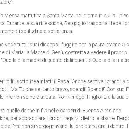
Madre”.
la Messa mattutina a Santa Marta, nel giorno in cui la Chie
. Durante la sua riflessione, Bergoglio trasporta i fedeli p
omento di s
olitudine e sofferenza.
he vede tutti i suoi discepoli fuggire per la paura, tranne Gi
e di Maria, la Madre di Gesù, costretta a vedere il proprio 
 “Quella è la madre di questo delinquente! Quella è la madr
ibili”, sottolinea infatti il Papa. “Anche sentiva i grandi, al
oti: ‘Ma Tu che sei tanto bravo, scendi! Scendi!’. Con suo Fi
e, ma non se ne è andata. Non rinnegò il Figlio! Era la sua c
me quelle donne in fila nelle carceri di Buenos Aires che
ore, per abbracciare i propri ragazzi dietro le sbarre. Berg
ce, “ma non si vergognavano: la loro carne era lì dentro. 