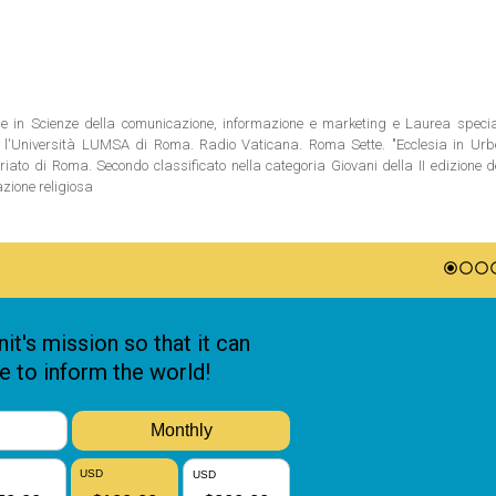
ale in Scienze della comunicazione, informazione e marketing e Laurea special
 l'Università LUMSA di Roma. Radio Vaticana. Roma Sette. "Ecclesia in Urbe"
riato di Roma. Secondo classificato nella categoria Giovani della II edizione 
azione religiosa