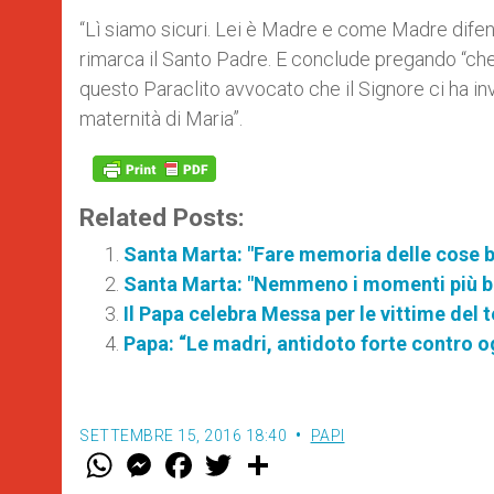
“Lì siamo sicuri. Lei è Madre e come Madre difen
rimarca il Santo Padre. E conclude pregando “che
questo Paraclito avvocato che il Signore ci ha in
maternità di Maria”.
Related Posts:
Santa Marta: "Fare memoria delle cose bel
Santa Marta: "Nemmeno i momenti più bui
Il Papa celebra Messa per le vittime del t
Papa: “Le madri, antidoto forte contro 
SETTEMBRE 15, 2016 18:40
PAPI
W
M
F
T
S
h
e
a
w
h
a
s
c
i
a