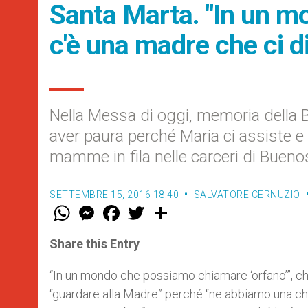
Santa Marta. "In un mo
c'è una madre che ci d
Nella Messa di oggi, memoria della B
aver paura perché Maria ci assiste e
mamme in fila nelle carceri di Bueno
SETTEMBRE 15, 2016 18:40
SALVATORE CERNUZIO
W
M
F
T
S
h
e
a
w
h
a
s
c
i
a
t
s
e
t
r
Share this Entry
s
e
b
t
e
A
n
o
e
p
g
o
r
“In un mondo che possiamo chiamare ‘orfano’”, che 
p
e
k
“guardare alla Madre” perché “ne abbiamo una che
r