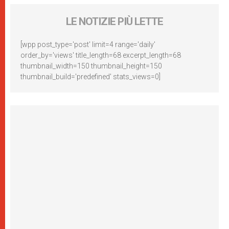
LE NOTIZIE PIÙ LETTE
[wpp post_type='post' limit=4 range='daily'
order_by='views' title_length=68 excerpt_length=68
thumbnail_width=150 thumbnail_height=150
thumbnail_build='predefined' stats_views=0]