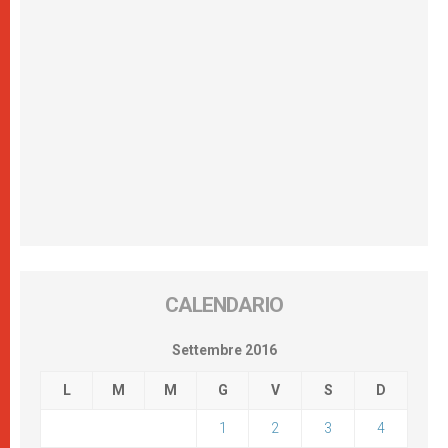
CALENDARIO
Settembre 2016
L
M
M
G
V
S
D
1
2
3
4