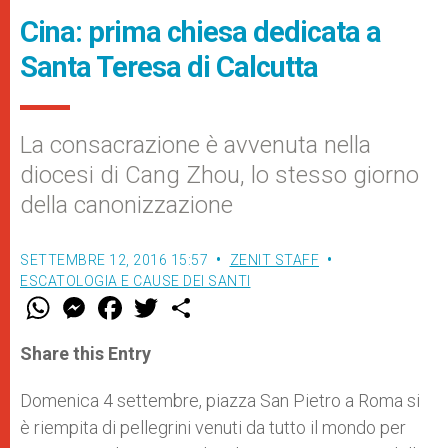
Cina: prima chiesa dedicata a
Santa Teresa di Calcutta
La consacrazione è avvenuta nella
diocesi di Cang Zhou, lo stesso giorno
della canonizzazione
SETTEMBRE 12, 2016 15:57
ZENIT STAFF
ESCATOLOGIA E CAUSE DEI SANTI
W
M
F
T
S
h
e
a
w
h
a
s
c
i
a
t
s
e
t
r
Share this Entry
s
e
b
t
e
A
n
o
e
p
g
o
r
Domenica 4 settembre, piazza San Pietro a Roma si
p
e
k
è riempita di pellegrini venuti da tutto il mondo per
r