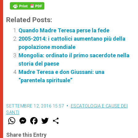
Related Posts:
Quando Madre Teresa perse la fede
2005-2014: i cattolici aumentano più della
popolazione mondiale
Mongolia: ordinato il primo sacerdote nella
storia del paese
Madre Teresa e don Giussani: una
“parentela spirituale”
SETTEMBRE 12, 2016 15:57
ESCATOLOGIA E CAUSE DEI
SANTI
W
M
F
T
S
h
e
a
w
h
a
s
c
i
a
t
s
e
t
r
Share this Entry
s
e
b
t
e