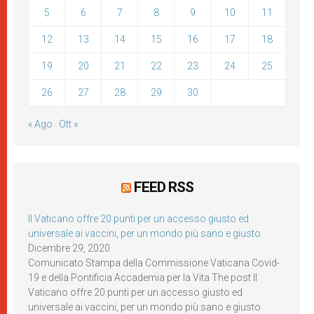
5
6
7
8
9
10
11
12
13
14
15
16
17
18
19
20
21
22
23
24
25
26
27
28
29
30
« Ago
Ott »
FEED RSS
Il Vaticano offre 20 punti per un accesso giusto ed
universale ai vaccini, per un mondo più sano e giusto
Dicembre 29, 2020
Comunicato Stampa della Commissione Vaticana Covid-
19 e della Pontificia Accademia per la Vita The post Il
Vaticano offre 20 punti per un accesso giusto ed
universale ai vaccini, per un mondo più sano e giusto