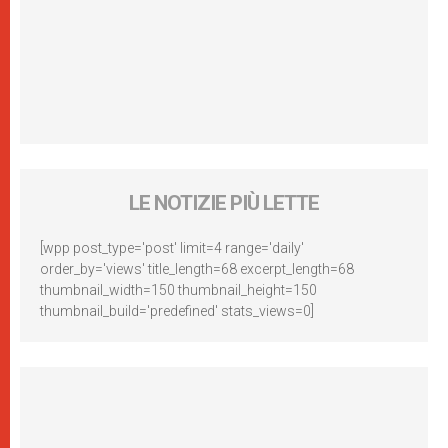
LE NOTIZIE PIÙ LETTE
[wpp post_type='post' limit=4 range='daily'
order_by='views' title_length=68 excerpt_length=68
thumbnail_width=150 thumbnail_height=150
thumbnail_build='predefined' stats_views=0]