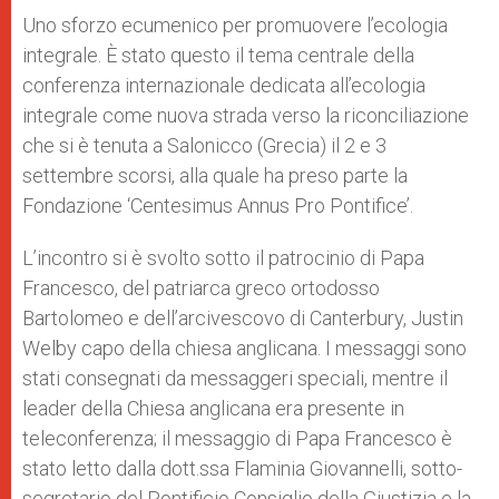
A
n
o
e
p
g
o
r
Uno sforzo ecumenico per promuovere l’ecologia
p
e
k
integrale. È stato questo il tema centrale della
r
conferenza internazionale dedicata all’ecologia
integrale come nuova strada verso la riconciliazione
che si è tenuta a Salonicco (Grecia) il 2 e 3
settembre scorsi, alla quale ha preso parte la
Fondazione ‘Centesimus Annus Pro Pontifice’.
L’incontro si è svolto sotto il patrocinio di Papa
Francesco, del patriarca greco ortodosso
Bartolomeo e dell’arcivescovo di Canterbury, Justin
Welby capo della chiesa anglicana. I messaggi sono
stati consegnati da messaggeri speciali, mentre il
leader della Chiesa anglicana era presente in
teleconferenza; il messaggio di Papa Francesco è
stato letto dalla dott.ssa Flaminia Giovannelli, sotto-
segretario del Pontificio Consiglio della Giustizia e la