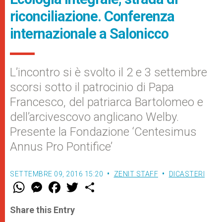
riconciliazione. Conferenza
internazionale a Salonicco
L’incontro si è svolto il 2 e 3 settembre
scorsi sotto il patrocinio di Papa
Francesco, del patriarca Bartolomeo e
dell’arcivescovo anglicano Welby.
Presente la Fondazione ‘Centesimus
Annus Pro Pontifice’
SETTEMBRE 09, 2016 15:20
ZENIT STAFF
DICASTERI
W
M
F
T
S
h
e
a
w
h
a
s
c
i
a
t
s
e
t
r
Share this Entry
s
e
b
t
e