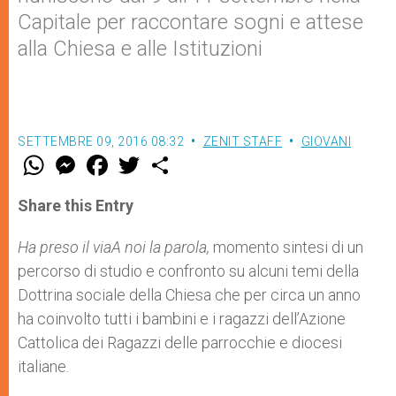
Capitale per raccontare sogni e attese
alla Chiesa e alle Istituzioni
SETTEMBRE 09, 2016 08:32
ZENIT STAFF
GIOVANI
W
M
F
T
S
h
e
a
w
h
a
s
c
i
a
t
s
e
t
r
Share this Entry
s
e
b
t
e
A
n
o
e
p
g
o
r
Ha preso il viaA noi la parola,
momento sintesi di un
p
e
k
percorso di studio e confronto su alcuni temi della
r
Dottrina sociale della Chiesa che per circa un anno
ha coinvolto tutti i bambini e i ragazzi dell’Azione
Cattolica dei Ragazzi delle parrocchie e diocesi
italiane.