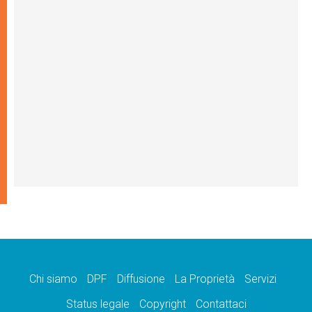
Chi siamo
DPF
Diffusione
La Proprietà
Servizi
Status legale
Copyright
Contattaci