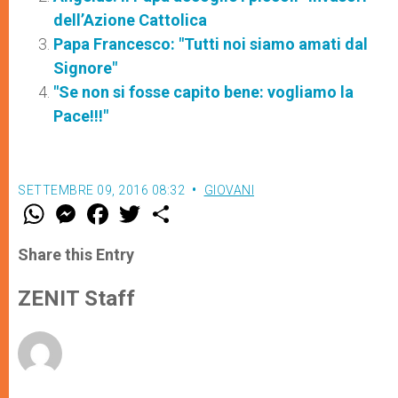
dell’Azione Cattolica
Papa Francesco: "Tutti noi siamo amati dal
Signore"
"Se non si fosse capito bene: vogliamo la
Pace!!!"
SETTEMBRE 09, 2016 08:32
GIOVANI
W
M
F
T
S
h
e
a
w
h
a
s
c
i
a
t
s
e
t
r
Share this Entry
s
e
b
t
e
A
n
o
e
p
g
o
r
ZENIT Staff
p
e
k
r