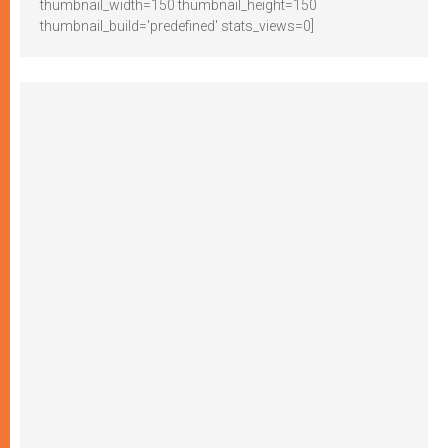
thumbnail_width=150 thumbnail_height=150
thumbnail_build='predefined' stats_views=0]