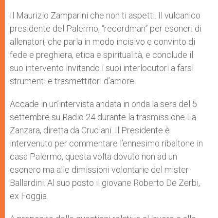
A
n
o
e
p
g
o
r
Il Maurizio Zamparini che non ti aspetti. Il vulcanico
p
e
k
presidente del Palermo, “recordman” per esoneri di
r
allenatori, che parla in modo incisivo e convinto di
fede e preghiera, etica e spiritualità, e conclude il
suo intervento invitando i suoi interlocutori a farsi
strumenti e trasmettitori d’amore.
Accade in un’intervista andata in onda la sera del 5
settembre su Radio 24 durante la trasmissione La
Zanzara, diretta da Cruciani. Il Presidente è
intervenuto per commentare l’ennesimo ribaltone in
casa Palermo, questa volta dovuto non ad un
esonero ma alle dimissioni volontarie del mister
Ballardini. Al suo posto il giovane Roberto De Zerbi,
ex Foggia.