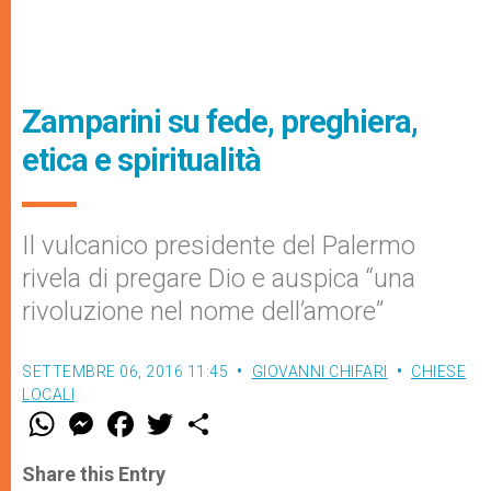
Zamparini su fede, preghiera,
etica e spiritualità
Il vulcanico presidente del Palermo
rivela di pregare Dio e auspica “una
rivoluzione nel nome dell’amore”
SETTEMBRE 06, 2016 11:45
GIOVANNI CHIFARI
CHIESE
LOCALI
W
M
F
T
S
h
e
a
w
h
a
s
c
i
a
t
s
e
t
r
Share this Entry
s
e
b
t
e