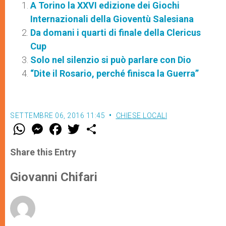
A Torino la XXVI edizione dei Giochi
Internazionali della Gioventù Salesiana
Da domani i quarti di finale della Clericus
Cup
Solo nel silenzio si può parlare con Dio
“Dite il Rosario, perché finisca la Guerra”
SETTEMBRE 06, 2016 11:45
CHIESE LOCALI
W
M
F
T
S
h
e
a
w
h
a
s
c
i
a
t
s
e
t
r
Share this Entry
s
e
b
t
e
A
n
o
e
p
g
o
r
Giovanni Chifari
p
e
k
r