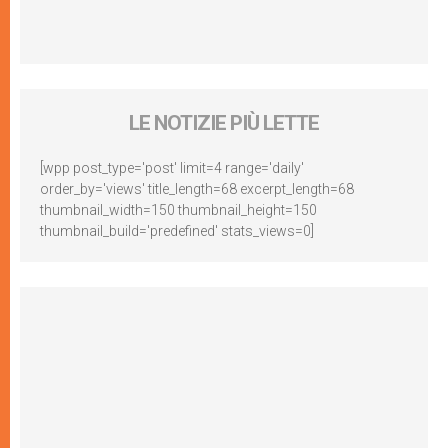
LE NOTIZIE PIÙ LETTE
[wpp post_type='post' limit=4 range='daily'
order_by='views' title_length=68 excerpt_length=68
thumbnail_width=150 thumbnail_height=150
thumbnail_build='predefined' stats_views=0]