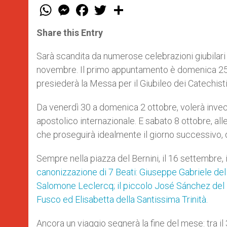
W
M
F
T
S
h
e
a
w
h
a
s
c
i
a
t
s
e
t
r
Share this Entry
s
e
b
t
e
A
n
o
e
p
g
o
r
Sarà scandita da numerose celebrazioni giubilari
p
e
k
novembre. Il primo appuntamento è domenica 25 s
r
presiederà la Messa per il Giubileo dei Catechisti
Da venerdì 30 a domenica 2 ottobre, volerà invec
apostolico internazionale. E sabato 8 ottobre, all
che proseguirà idealmente il giorno successivo, d
Sempre nella piazza del Bernini, il 16 settembre, 
canonizzazione di 7 Beati: Giuseppe Gabriele de
Salomone Leclercq; il piccolo José Sánchez del 
Fusco ed Elisabetta della Santissima Trinità.
Ancora un viaggio segnerà la fine del mese: tra i