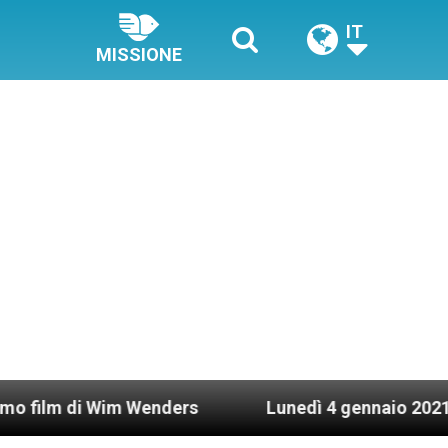
IT
MISSIONE
m Wenders
Lunedì 4 gennaio 2021: Possesso card