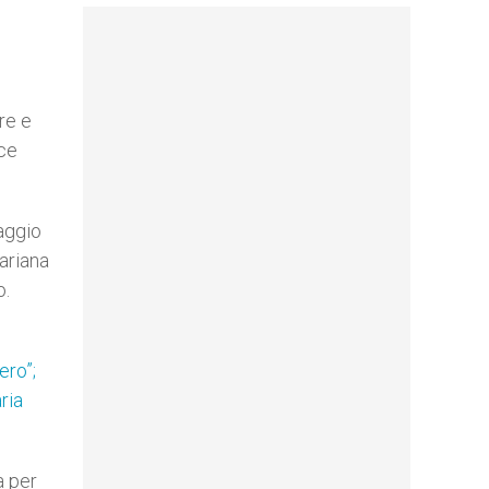
re e
ice
aggio
Mariana
o.
ero”;
ria
a per