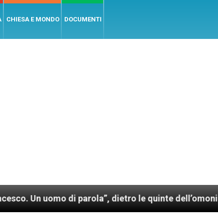
A
CHIESA E MONDO
DOCUMENTI
di parola”, dietro le quinte dell’omonimo film di Wi