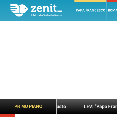
PAPA FRANCESCO
ROM
iù sano e giusto
LEV: “Papa Francesco. Un uomo 
PRIMO PIANO