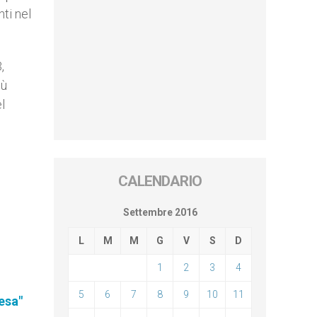
ti nel
,
sù
l
CALENDARIO
Settembre 2016
L
M
M
G
V
S
D
1
2
3
4
5
6
7
8
9
10
11
esa"