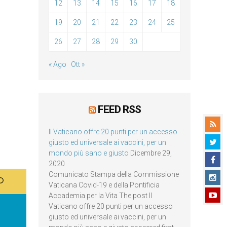
12
13
14
15
16
17
18
19
20
21
22
23
24
25
26
27
28
29
30
« Ago
Ott »
FEED RSS
Il Vaticano offre 20 punti per un accesso
giusto ed universale ai vaccini, per un
mondo più sano e giusto
Dicembre 29,
2020
Comunicato Stampa della Commissione
Vaticana Covid-19 e della Pontificia
Accademia per la Vita The post Il
Vaticano offre 20 punti per un accesso
giusto ed universale ai vaccini, per un