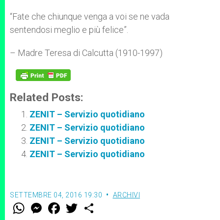
r
“Fate che chiunque venga a voi se ne vada
sentendosi meglio e più felice”.
– Madre Teresa di Calcutta (1910-1997)
Related Posts:
ZENIT – Servizio quotidiano
ZENIT – Servizio quotidiano
ZENIT – Servizio quotidiano
ZENIT – Servizio quotidiano
SETTEMBRE 04, 2016 19:30
ARCHIVI
W
M
F
T
S
h
e
a
w
h
a
s
c
i
a