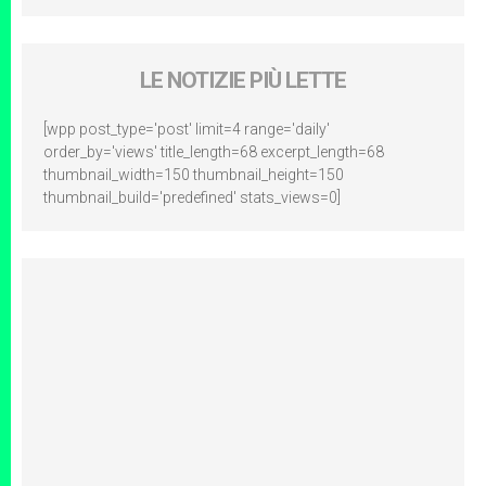
LE NOTIZIE PIÙ LETTE
[wpp post_type='post' limit=4 range='daily'
order_by='views' title_length=68 excerpt_length=68
thumbnail_width=150 thumbnail_height=150
thumbnail_build='predefined' stats_views=0]