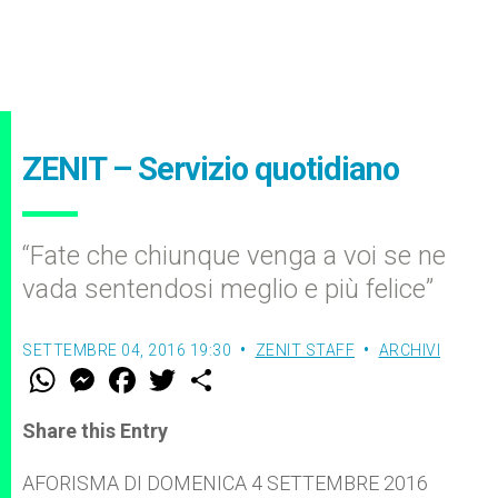
ZENIT – Servizio quotidiano
“Fate che chiunque venga a voi se ne
vada sentendosi meglio e più felice”
SETTEMBRE 04, 2016 19:30
ZENIT STAFF
ARCHIVI
W
M
F
T
S
h
e
a
w
h
a
s
c
i
a
t
s
e
t
r
Share this Entry
s
e
b
t
e
A
n
o
e
p
g
o
r
AFORISMA DI DOMENICA 4 SETTEMBRE 2016
p
e
k