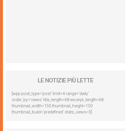
LE NOTIZIE PIÙ LETTE
[wpp post_type='post' limit=4 range='daily'
order_by='views' title_length=68 excerpt_length=68
thumbnail_width=150 thumbnail_height=150
thumbnail_build='predefined' stats_views=0]