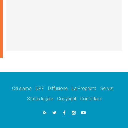
Chi siamo
DPF
Diffusione
La Proprietà
Servizi
Status legale
Copyright
Contattaci