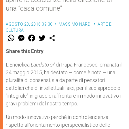
una “casa comune”
AGOSTO 23, 2016 09:30
MASSIMO NARDI
ARTE E
CULTURA
W
M
F
T
S
h
e
a
w
h
a
s
c
i
a
t
s
e
t
r
Share this Entry
s
e
b
t
e
A
n
o
e
p
g
o
r
L’Enciclica
Laudato si’
di Papa Francesco, emanata il
p
e
k
24 maggio 2015, ha destato – come è noto – una
r
pluralità di consensi, sia da parte di pensatori
cattolici che di intellettuali laici, per il suo approccio
“integrale” in grado di affrontare in modo innovativo i
gravi problemi del nostro tempo.
Un modo innovativo perché in controtendenza
rispetto all’orientamento iperspecialistico delle