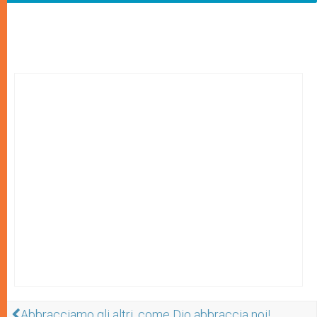
Abbracciamo gli altri, come Dio abbraccia noi!