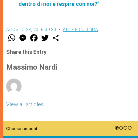
dentro di noi e respira con noi?”
AGOSTO 23, 2016 09:30
ARTE E CULTURA
W
M
F
T
S
h
e
a
w
h
a
s
c
i
a
t
s
e
t
r
Share this Entry
s
e
b
t
e
A
n
o
e
p
g
o
r
Massimo Nardi
p
e
k
r
View all articles