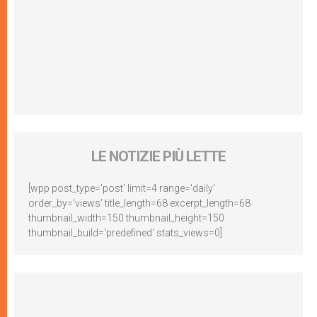
LE NOTIZIE PIÙ LETTE
[wpp post_type='post' limit=4 range='daily'
order_by='views' title_length=68 excerpt_length=68
thumbnail_width=150 thumbnail_height=150
thumbnail_build='predefined' stats_views=0]