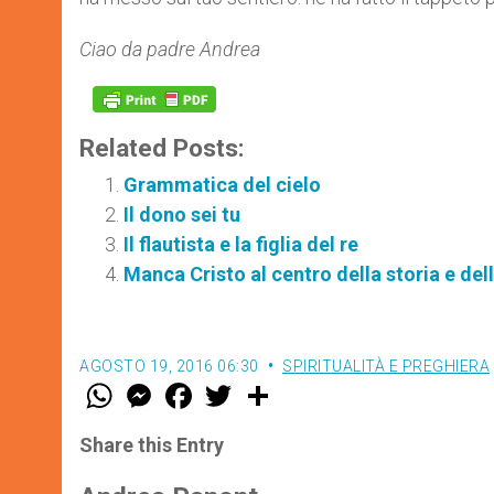
Ciao da padre Andrea
Related Posts:
Grammatica del cielo
Il dono sei tu
Il flautista e la figlia del re
Manca Cristo al centro della storia e dell
AGOSTO 19, 2016 06:30
SPIRITUALITÀ E PREGHIERA
W
M
F
T
S
h
e
a
w
h
a
s
c
i
a
t
s
e
t
r
Share this Entry
s
e
b
t
e
A
n
o
e
p
g
o
r