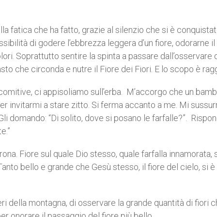
la fatica che ha fatto, grazie al silenzio che si è conquistat
ssibilità di godere l’ebbrezza leggera d’un fiore, odorarne i
ori. Soprattutto sentire la spinta a passare dall’osservare 
asto che circonda e nutre il Fiore dei Fiori. E lo scopo è rag
 comitive, ci appisoliamo sull’erba. M’accorgo che un bamb
 per invitarmi a stare zitto. Si ferma accanto a me. Mi sussur
Gli domando: “Di solito, dove si posano le farfalle?”. Rispon
e.”
rona. Fiore sul quale Dio stesso, quale farfalla innamorata, s
. Tanto bello e grande che Gesù stesso, il fiore del cielo, si è
eri della montagna, di osservare la grande quantità di fiori 
er onorare il passaggio del fiore più bello.