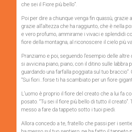
che sei il Fiore più bello”.
Poi per dire a chiunque venga fin quassù, grazie al
grazie all’altezza che ha raggiunto, che è nella po
e vero profumo, ammirarne i vivaci e splendidi col
fiore della montagna, al riconoscere il cielo più v
Pranziamo e poi, seguendo l’esempio delle altre
si avvicina piano, piano; con il ditino sulle labbra
guardando una farfalla poggiata sul tuo braccio”. 
“Sui fiori…forse ti ha scambiato per un fiore gigant
L’uomo è proprio il fiore del creato che a lui fa co
posato. “Tu sei il fiore più bello di tutto il creato”
messo a fare da tappeto sotto i tuoi piedi.
Allora concedo a te, fratello che passi per i senti
ha messo sul tuo sentiero: ne ha fatto il tappeto p