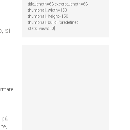
title_length=68 excerpt_length=68
thumbnail_width=150
thumbnail_height=150
thumbnail_build='predefined'
stats_views=0]
, si
ormare
o più
 te,