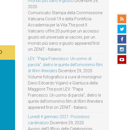
mondo più sano e giusto
Dicembre 29,
2020
Comunicato Stampa della Commissione
Vaticana Covid-19 e della Pontificia
Accademia per la Vita The post Il
Vaticano offre 20 punti per un accesso
giusto ed universale ai vaccini, per un
mondo più sano e giusto appeared first
on ZENIT - Italiano.
LEV: “Papa Francesco. Un uomo di
parola”, dietro le quinte dell’omonimo film
di Wim Wenders
Dicembre 29, 2020
Volume fotografico a cura di monsignor
Dario Edoardo Viganò e Gianluca della
Maggiore The post LEV: “Papa
Francesco. Un uomo di parola”, dietro le
quinte dell’omonimo film di Wim Wenders
appeared first on ZENIT - Italiano.
Lunedì 4 gennaio 2021: Possesso
cardinalizio
Dicembre 29, 2020
Avviso dell’Ufficio delle Celebrazioni