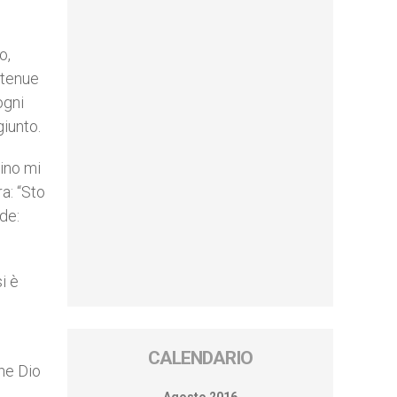
o,
l tenue
ogni
giunto.
ino mi
ra: “Sto
de:
i è
CALENDARIO
che Dio