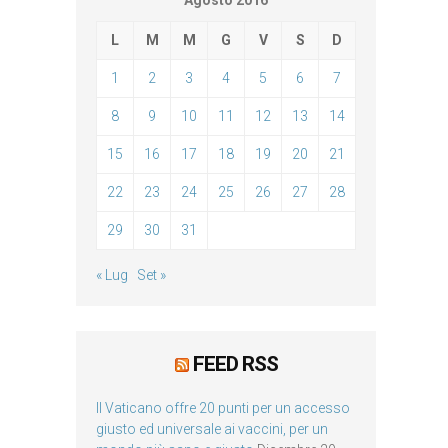
Agosto 2016
L
M
M
G
V
S
D
1
2
3
4
5
6
7
8
9
10
11
12
13
14
15
16
17
18
19
20
21
22
23
24
25
26
27
28
29
30
31
« Lug
Set »
FEED RSS
Il Vaticano offre 20 punti per un accesso
giusto ed universale ai vaccini, per un