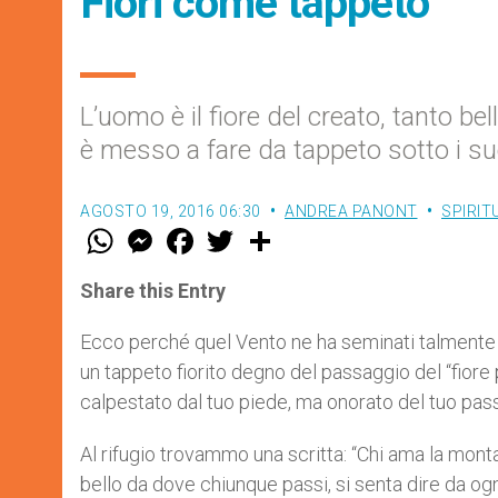
Fiori come tappeto
L’uomo è il fiore del creato, tanto bel
è messo a fare da tappeto sotto i su
AGOSTO 19, 2016 06:30
ANDREA PANONT
SPIRIT
W
M
F
T
S
h
e
a
w
h
a
s
c
i
a
t
s
e
t
r
Share this Entry
s
e
b
t
e
A
n
o
e
p
g
o
r
Ecco perché quel Vento ne ha seminati talmente 
p
e
k
un tappeto fiorito degno del passaggio del “fiore p
r
calpestato dal tuo piede, ma onorato del tuo pas
Al rifugio trovammo una scritta: “Chi ama la montagn
bello da dove chiunque passi, si senta dire da ogni