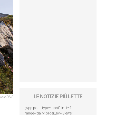
LE NOTIZIE PIÙ LETTE
COMMONS
[wpp post_type='post' limit=4
range='daily' order_by='views'