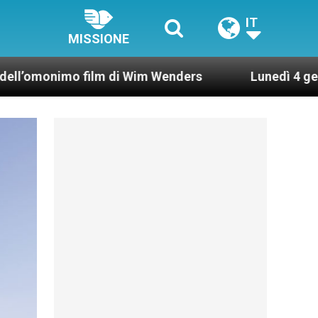
IT
MISSIONE
mo film di Wim Wenders
Lunedì 4 gennaio 2021: 