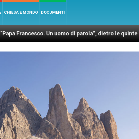
A
CHIESA E MONDO
DOCUMENTI
sco. Un uomo di parola”, dietro le quinte dell’omoni