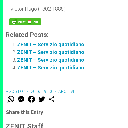
– Victor Hugo (1802-1885)
Related Posts:
ZENIT – Servizio quotidiano
ZENIT – Servizio quotidiano
ZENIT – Servizio quotidiano
ZENIT – Servizio quotidiano
AGOSTO 17, 2016 19:30
ARCHIVI
W
M
F
T
S
h
e
a
w
h
a
s
c
i
a
t
s
e
t
r
Share this Entry
s
e
b
t
e
A
n
o
e
p
g
o
r
ZENIT Staff