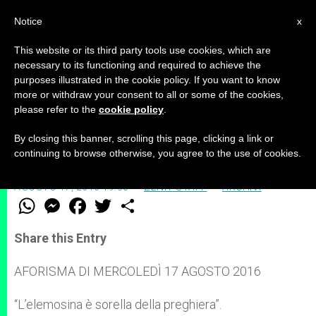
IT
Notice
x
This website or its third party tools use cookies, which are
necessary to its functioning and required to achieve the
purposes illustrated in the cookie policy. If you want to know
ZENIT – Servizio quotidiano
more or withdraw your consent to all or some of the cookies,
please refer to the
cookie policy
.
By closing this banner, scrolling this page, clicking a link or
“L’elemosina è sorella della preghiera”
continuing to browse otherwise, you agree to the use of cookies.
AGOSTO 17, 2016 19:30
ZENIT STAFF
ARCHIVI
W
M
F
T
S
h
e
a
w
h
a
s
c
i
a
t
s
e
t
r
Share this Entry
s
e
b
t
e
A
n
o
e
p
g
o
r
AFORISMA DI MERCOLEDÌ 17 AGOSTO 2016
p
e
k
r
“L’elemosina è sorella della preghiera”.