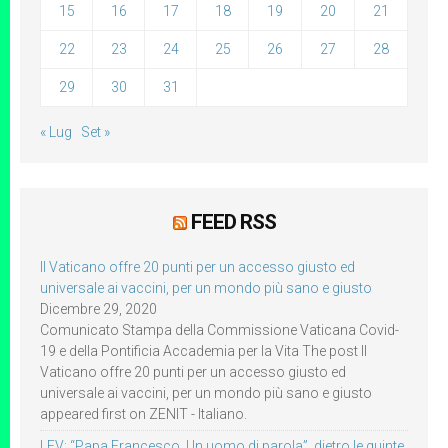
15
16
17
18
19
20
21
22
23
24
25
26
27
28
29
30
31
« Lug
Set »
FEED RSS
Il Vaticano offre 20 punti per un accesso giusto ed
universale ai vaccini, per un mondo più sano e giusto
Dicembre 29, 2020
Comunicato Stampa della Commissione Vaticana Covid-
19 e della Pontificia Accademia per la Vita The post Il
Vaticano offre 20 punti per un accesso giusto ed
universale ai vaccini, per un mondo più sano e giusto
appeared first on ZENIT - Italiano.
LEV: “Papa Francesco. Un uomo di parola”, dietro le quinte