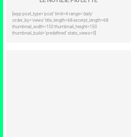
LE NOTIZIE PIÙ LETTE
[wpp post_type='post' limit=4 range='daily'
order_by='views' title_length=68 excerpt_length=68
thumbnail_width=150 thumbnail_height=150
thumbnail_build='predefined' stats_views=0]