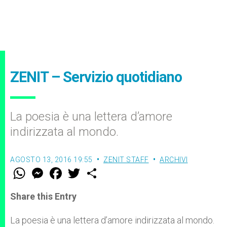
ZENIT – Servizio quotidiano
La poesia è una lettera d’amore
indirizzata al mondo.
AGOSTO 13, 2016 19:55
ZENIT STAFF
ARCHIVI
W
M
F
T
S
h
e
a
w
h
a
s
c
i
a
t
s
e
t
r
Share this Entry
s
e
b
t
e
A
n
o
e
p
g
o
r
La poesia è una lettera d’amore indirizzata al mondo.
p
e
k