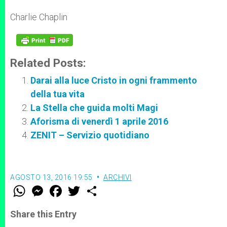
r
Charlie Chaplin
Related Posts:
Darai alla luce Cristo in ogni frammento
della tua vita
La Stella che guida molti Magi
Aforisma di venerdì 1 aprile 2016
ZENIT – Servizio quotidiano
AGOSTO 13, 2016 19:55
ARCHIVI
W
M
F
T
S
h
e
a
w
h
a
s
c
i
a
t
s
e
t
r
Share this Entry
s
e
b
t
e