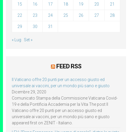
15
16
17
18
19
20
21
22
23
24
25
26
27
28
29
30
31
« Lug
Set »
FEED RSS
Il Vaticano offre 20 punti per un accesso giusto ed
universale ai vaccini, per un mondo più sano e giusto
Dicembre 29, 2020
Comunicato Stampa della Commissione Vaticana Covid-
19 e della Pontificia Accademia per la Vita The post Il
Vaticano offre 20 punti per un accesso giusto ed
universale ai vaccini, per un mondo più sano e giusto
appeared first on ZENIT - Italiano.