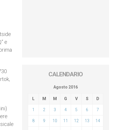
utside
Q” e
 prima
1730
CALENDARIO
rtok,
Agosto 2016
L
M
M
G
V
S
D
ini)
1
2
3
4
5
6
7
dere
8
9
10
11
12
13
14
sicale