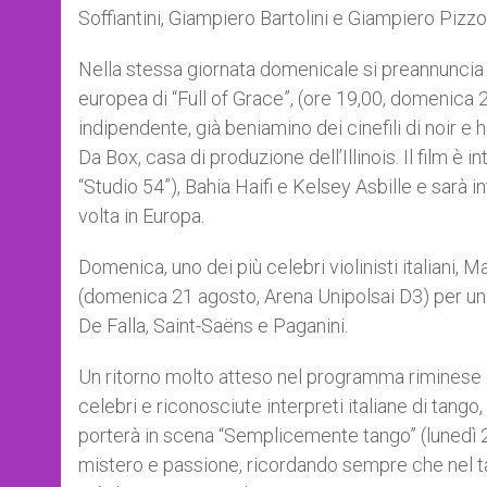
Soffiantini, Giampiero Bartolini e Giampiero Pizzol
Nella stessa giornata domenicale si preannuncia 
europea di “Full of Grace”, (ore 19,00, domenica 
indipendente, già beniamino dei cinefili di noir 
Da Box, casa di produzione dell’Illinois. Il film è
“Studio 54”), Bahia Haifi e Kelsey Asbille e sarà
volta in Europa.
Domenica, uno dei più celebri violinisti italiani, 
(domenica 21 agosto, Arena Unipolsai D3) per u
De Falla, Saint-Saëns e Paganini.
Un ritorno molto atteso nel programma riminese è
celebri e riconosciute interpreti italiane di tango,
porterà in scena “Semplicemente tango” (lunedì 
mistero e passione, ricordando sempre che nel t