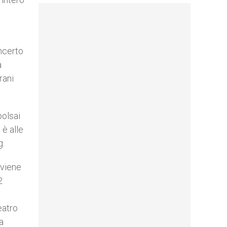
oncerto
a
rani
polsai
 è alle
g.
 viene
2
eatro
a