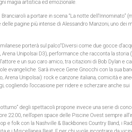
ogni magia artistica ed emozionale.
Branciaroli a portare in scena “La notte dell’Innominato” (
le delle pagine più intense di Alessandro Manzoni, uno dei 
re milanese porterà sul palco“Diversi come due gocce d’acq
 Arena Unipolsai D3), performance che racconta la storia (
ra l’attore e un suo caro amico, tra citazioni di Bob Dylan e c
rabole evangeliche. Sarà invece Gene Gnocchi con la sua ban
, Arena Unipolsai): rock e canzone italiana, comicità e ane
gi, cogliendo l’occasione per ridere e scherzare anche sui
notturno” degli spettacoli propone invece una serie di conc
 ore 22.00, nell’open space delle Piscine Ovest sempre all’
, pop e folk con la Nashville & Backbones Country Band, i Ra
a e i Miscellanea Beat. E per chi vuole incontrare da vicin