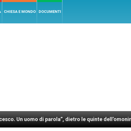
A
CHIESA E MONDO
DOCUMENTI
mo di parola”, dietro le quinte dell’omonimo film di 