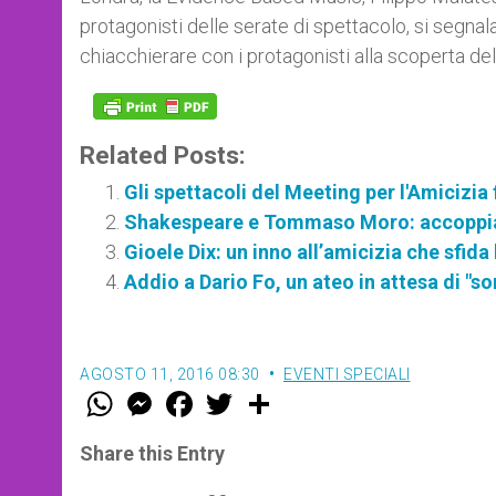
protagonisti delle serate di spettacolo, si segnal
chiacchierare con i protagonisti alla scoperta del
Related Posts:
Gli spettacoli del Meeting per l'Amicizia 
Shakespeare e Tommaso Moro: accoppiat
Gioele Dix: un inno all’amicizia che sfida 
Addio a Dario Fo, un ateo in attesa di "so
AGOSTO 11, 2016 08:30
EVENTI SPECIALI
W
M
F
T
S
h
e
a
w
h
a
s
c
i
a
t
s
e
t
r
Share this Entry
s
e
b
t
e
A
n
o
e