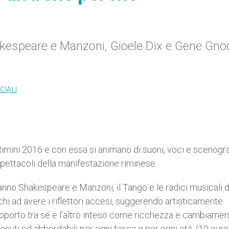
akespeare e Manzoni, Gioele Dix e Gene Gnoc
CIALI
Rimini 2016 e con essa si animano di suoni, voci e scenogra
spettacoli della manifestazione riminese.
anno Shakespeare e Manzoni, il Tango e le radici musicali d
i ad avere i riflettori accesi, suggerendo artisticamente
rapporto tra sé e l’altro inteso come ricchezza e cambiamen
nuti ed abbordabili per ogni tasca e per ogni età. (10 euro