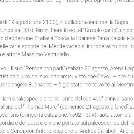
rdì 19 agosto, ore 21.00), in collaborazione con la Sagra
nipolsai D3 di Rimini Fiera il recital “Un solo canto”, un c
o d’eccezione: l’italiana Tosca, la libanese Tania Kassis e l
lle varie sponde del Mediterraneo si incroceranno con i b
ta e attore Massimo Venturiello.
voli: il suo “Perchè non parli” (sabato 20 agosto, Arena Uni
istica di uno dei suoi beniamini, visto che Cevoli – che qui
Michelangelo Buonarroti – è già stato molte volte al Meetin
 William Shakespeare che nell’anno del suo 400° anniversario
italiana del “Thomas More” (domenica 21 agosto e lunedì 2
peariano (di incerta datazione: 1592-1594) ruota attorno al
ricordia e del potere e viene portato sul palcoscenico del T
tello Cenci, con l’interpretazione di Andrea Carabelli, Andre