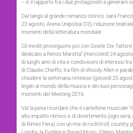
– è il rapporto tra i due protagonisti a generare 
Dal tango al grande romanzo storico: sarà Franco 
23 agosto, Arena Unipolsai D3), riduzione teatra
momenti della letteratura mondiale.
Gli inediti proseguono poi con Gioele Dix: l’atto
dedicato a Renzo Marotta” (mercoledì 24 agosto,
di lunghi anni di vita e condivisioni di interessi t
di Claudio Chieffo, tra film di Woody Allen e pa
chiudere la settimana riminese (giovedì 25 agosto
legati al mondo della musica e dei suoi personag
momenti del Meeting 2016.
Val la pena ricordare che il cartellone musicale “
alto impatto ritmico e di divertimento (ogni sera,
di Rimini Fiera) con un mix di rock’n’roll, country
Londra, la Evidence Based Music, Filippo Malatest