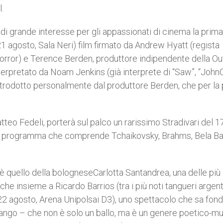
.
di grande interesse per gli appassionati di cinema la prima
21 agosto, Sala Neri) film firmato da Andrew Hyatt (regista
e horror) e Terence Berden, produttore indipendente della O
 interpretato da Noam Jenkins (già interprete di “Saw”, “John
 introdotto personalmente dal produttore Berden, che per la
Matteo Fedeli, porterà sul palco un rarissimo Stradivari del 
n programma che comprende Tchaikovsky, Brahms, Bela Ba
 quello della bologneseCarlotta Santandrea, una delle più
 che insieme a Ricardo Barrios (tra i più noti tangueri argent
22 agosto, Arena Unipolsai D3), uno spettacolo che sa fon
ango – che non è solo un ballo, ma è un genere poetico-mu