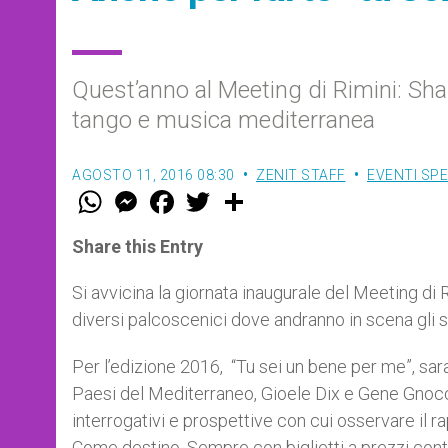
Quest’anno al Meeting di Rimini: Sh
tango e musica mediterranea
AGOSTO 11, 2016 08:30
ZENIT STAFF
EVENTI SPE
W
M
F
T
S
h
e
a
w
h
a
s
c
i
a
t
s
e
t
r
Share this Entry
s
e
b
t
e
A
n
o
e
p
g
o
r
Si avvicina la giornata inaugurale del Meeting di 
p
e
k
diversi palcoscenici dove andranno in scena gli 
r
Per l’edizione 2016, “Tu sei un bene per me”, sar
Paesi del Mediterraneo, Gioele Dix e Gene Gnocch
interrogativi e prospettive con cui osservare il 
Come destino. Sempre con biglietti a prezzi conte