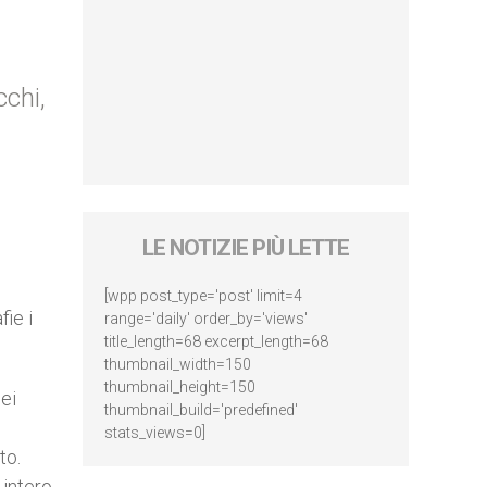
chi,
LE NOTIZIE PIÙ LETTE
[wpp post_type='post' limit=4
fie i
range='daily' order_by='views'
title_length=68 excerpt_length=68
thumbnail_width=150
thumbnail_height=150
ei
thumbnail_build='predefined'
stats_views=0]
to.
 intero