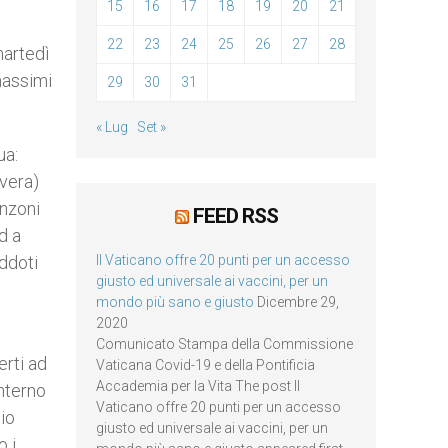
15
16
17
18
19
20
21
22
23
24
25
26
27
28
martedì
massimi
29
30
31
« Lug
Set »
ua:
vera)
anzoni
FEED RSS
d a
ddoti
Il Vaticano offre 20 punti per un accesso
giusto ed universale ai vaccini, per un
mondo più sano e giusto
Dicembre 29,
2020
Comunicato Stampa della Commissione
erti ad
Vaticana Covid-19 e della Pontificia
Accademia per la Vita The post Il
interno
Vaticano offre 20 punti per un accesso
dio
giusto ed universale ai vaccini, per un
o i