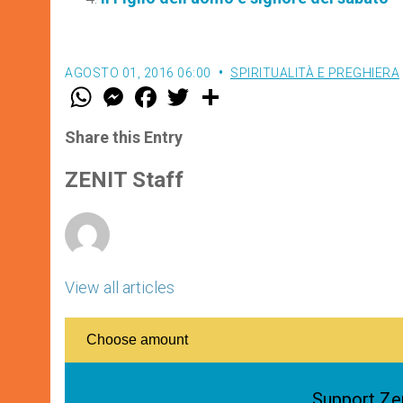
AGOSTO 01, 2016 06:00
SPIRITUALITÀ E PREGHIERA
W
M
F
T
S
h
e
a
w
h
a
s
c
i
a
t
s
e
t
r
Share this Entry
s
e
b
t
e
A
n
o
e
p
g
o
r
ZENIT Staff
p
e
k
r
View all articles