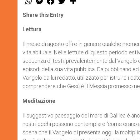
h
e
a
w
h
a
s
c
i
a
t
s
e
t
r
Share this Entry
s
e
b
t
e
A
n
o
e
p
g
o
r
Lettura
p
e
k
r
Il mese di agosto offre in genere qualche moment
vita abituale. Nelle letture di questo periodo estiv
sequenza di testi, prevalentemente dal Vangelo di
episodi della sua vita pubblica. Da pubblicano ed
Vangelo da lui redatto, utilizzato per istruire i 
comprendere che Gesù è il Messia promesso nell’
Meditazione
Il suggestivo paesaggio del mare di Galilea è anc
nostri occhi possono contemplare “come erano allora
scena che il Vangelo ci presenta oggi: la moltipli