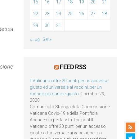
15
16
17
18
19
20
21
22
23
24
25
26
27
28
29
30
31
faccia
« Lug
Set »
ssione
FEED RSS
Il Vaticano offre 20 punti per un accesso
giusto ed universale ai vaccini, per un
mondo più sano e giusto
Dicembre 29,
2020
Comunicato Stampa della Commissione
Vaticana Covid-19 e della Pontificia
Accademia per la Vita The post Il
Vaticano offre 20 punti per un accesso
giusto ed universale ai vaccini, per un