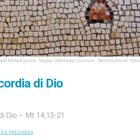
ella Moltiplicazione, Tabgha / Wikimedia Commons - Berthold Werner, Publ
cordia di Dio
di Dio – Mt 14,13-21
TÀ E PREGHIERA