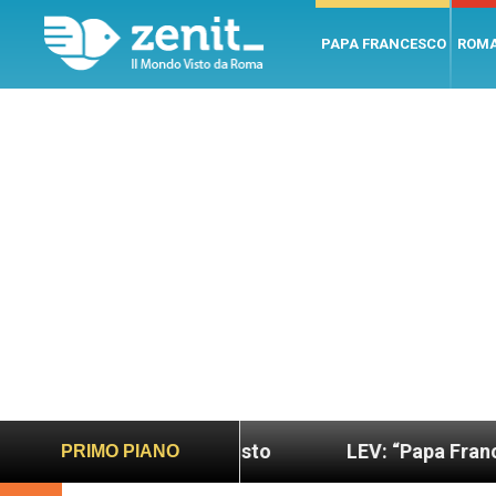
PAPA FRANCESCO
ROM
 sano e giusto
LEV: “Papa Francesco. Un uomo d
PRIMO PIANO