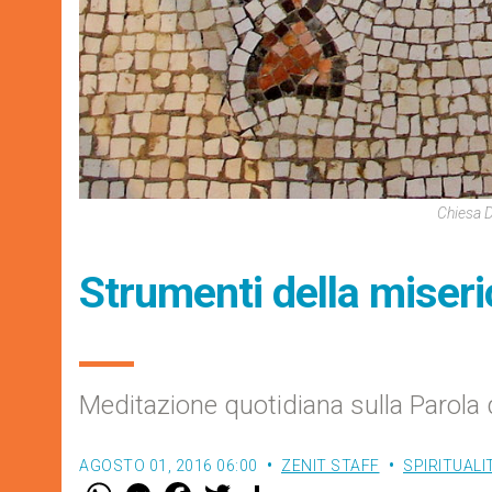
Chiesa D
Strumenti della miseri
Meditazione quotidiana sulla Parola 
AGOSTO 01, 2016 06:00
ZENIT STAFF
SPIRITUALI
W
M
F
T
S