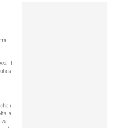
tra
sù. Il
iuta a
 che i
lta la
uiva