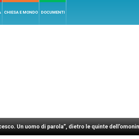
A
CHIESA E MONDO
DOCUMENTI
i parola”, dietro le quinte dell’omonimo film di Wim 