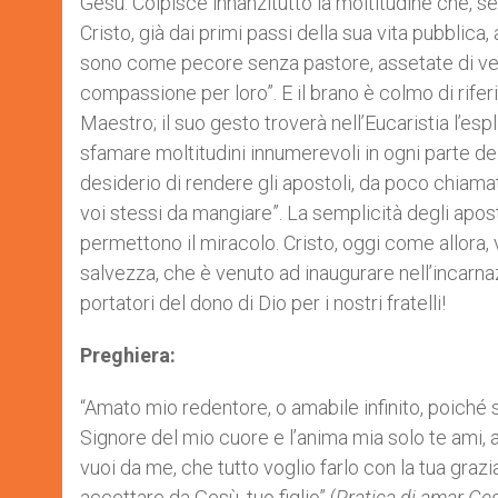
Gesù. Colpisce innanzitutto la moltitudine che, sent
Cristo, già dai primi passi della sua vita pubblica,
sono come pecore senza pastore, assetate di verità
compassione per loro”. E il brano è colmo di rife
Maestro; il suo gesto troverà nell’Eucaristia l’esp
sfamare moltitudini innumerevoli in ogni parte d
desiderio di rendere gli apostoli, da poco chiamati
voi stessi da mangiare”. La semplicità degli apost
permettono il miracolo. Cristo, oggi come allora, 
salvezza, che è venuto ad inaugurare nell’incarna
portatori del dono di Dio per i nostri fratelli!
Preghiera:
“Amato mio redentore, o amabile infinito, poiché s
Signore del mio cuore e l’anima mia solo te ami, 
vuoi da me, che tutto voglio farlo con la tua gra
accettare da Gesù, tuo figlio” (
Pratica di amar Ge