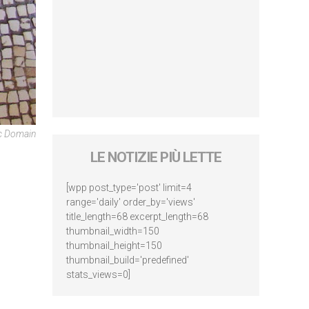
ic Domain
LE NOTIZIE PIÙ LETTE
[wpp post_type='post' limit=4
range='daily' order_by='views'
title_length=68 excerpt_length=68
thumbnail_width=150
thumbnail_height=150
thumbnail_build='predefined'
stats_views=0]