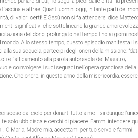
endo parlare di Lui, “lo seguì a piedi dalle città”; la presen
 affascina e attrae. Quanti uomini oggi, in tante parti del mo
, di valori certi! E Gesù non si fa attendere; dice Matteo:
rimenti significativi che sottolineano la grande amorevolezz
licitazione del dono, prolungato nel tempo fino ai giorni nost
el mondo. Allo stesso tempo, questo episodio manifesta il 
 alla sua sequela, partecipi degli oneri della missione: “dat
oli e l’affidamento alla parola autorevole del Maestro,
vuole coinvolgere i suoi seguaci nell’opera grandiosa della
zione. Che onore, in questo anno della misericordia, essere
ei sceso dal cielo per donarti tutto a me… sii dunque l’unic
a te solo ubbidisca e cerchi di piacere. Fammi intendere q
zia… O Maria, Madre mia, accettami per tuo servo e fammi
sù Cristo
, sant’Alfonso Maria de’ Liguori).