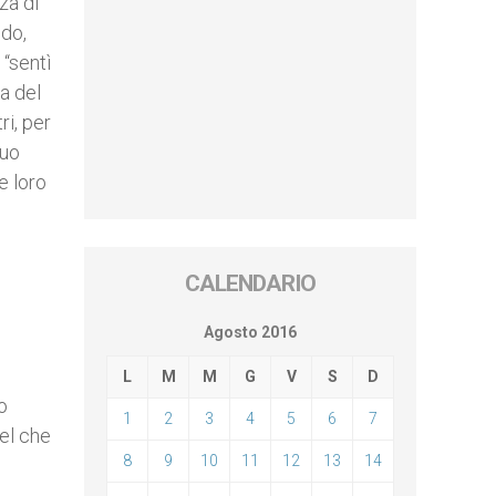
za di
ndo,
 “sentì
a del
ri, per
suo
e loro
CALENDARIO
Agosto 2016
L
M
M
G
V
S
D
o
1
2
3
4
5
6
7
uel che
8
9
10
11
12
13
14