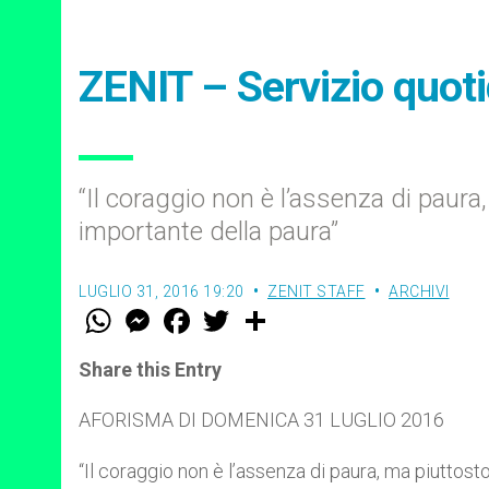
ZENIT – Servizio quot
“Il coraggio non è l’assenza di paura,
importante della paura”
LUGLIO 31, 2016 19:20
ZENIT STAFF
ARCHIVI
W
M
F
T
S
h
e
a
w
h
a
s
c
i
a
t
s
e
t
r
Share this Entry
s
e
b
t
e
A
n
o
e
p
g
o
r
AFORISMA DI DOMENICA 31 LUGLIO 2016
p
e
k
r
“Il coraggio non è l’assenza di paura, ma piuttosto