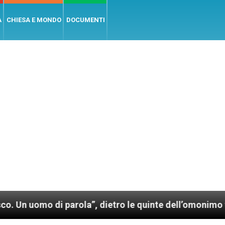
A
CHIESA E MONDO
DOCUMENTI
 di parola”, dietro le quinte dell’omonimo film di Wi