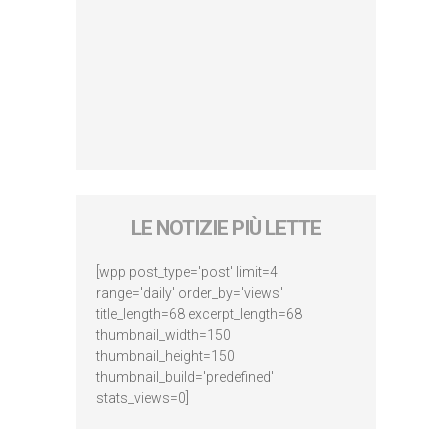
LE NOTIZIE PIÙ LETTE
[wpp post_type='post' limit=4
range='daily' order_by='views'
title_length=68 excerpt_length=68
thumbnail_width=150
thumbnail_height=150
thumbnail_build='predefined'
stats_views=0]