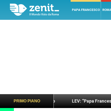
PAPA FRANCESCO
ROM
iù sano e giusto
LEV: “Papa Francesco. Un uomo
PRIMO PIANO