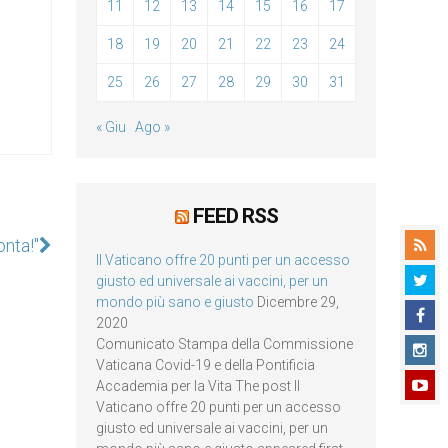
11
12
13
14
15
16
17
18
19
20
21
22
23
24
25
26
27
28
29
30
31
« Giu
Ago »
FEED RSS
onta!"
Il Vaticano offre 20 punti per un accesso
giusto ed universale ai vaccini, per un
mondo più sano e giusto
Dicembre 29,
2020
Comunicato Stampa della Commissione
Vaticana Covid-19 e della Pontificia
Accademia per la Vita The post Il
Vaticano offre 20 punti per un accesso
giusto ed universale ai vaccini, per un