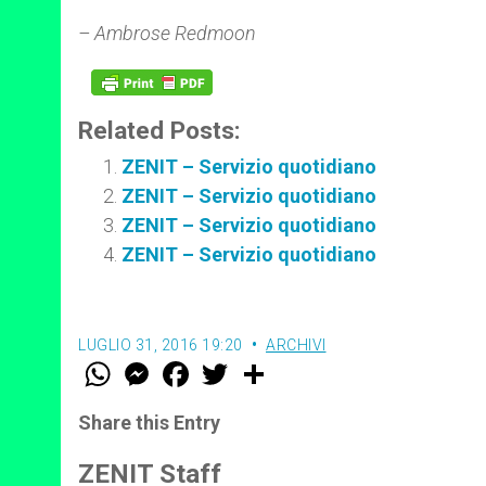
– Ambrose Redmoon
Related Posts:
ZENIT – Servizio quotidiano
ZENIT – Servizio quotidiano
ZENIT – Servizio quotidiano
ZENIT – Servizio quotidiano
LUGLIO 31, 2016 19:20
ARCHIVI
W
M
F
T
S
h
e
a
w
h
a
s
c
i
a
t
s
e
t
r
Share this Entry
s
e
b
t
e
A
n
o
e
p
g
o
r
ZENIT Staff