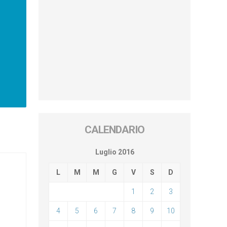
CALENDARIO
Luglio 2016
L
M
M
G
V
S
D
1
2
3
4
5
6
7
8
9
10