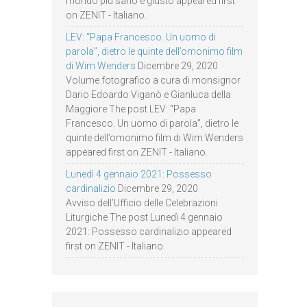
mondo più sano e giusto appeared first
on ZENIT - Italiano.
LEV: “Papa Francesco. Un uomo di
parola”, dietro le quinte dell’omonimo film
di Wim Wenders
Dicembre 29, 2020
Volume fotografico a cura di monsignor
Dario Edoardo Viganò e Gianluca della
Maggiore The post LEV: “Papa
Francesco. Un uomo di parola”, dietro le
quinte dell’omonimo film di Wim Wenders
appeared first on ZENIT - Italiano.
Lunedì 4 gennaio 2021: Possesso
cardinalizio
Dicembre 29, 2020
Avviso dell’Ufficio delle Celebrazioni
Liturgiche The post Lunedì 4 gennaio
2021: Possesso cardinalizio appeared
first on ZENIT - Italiano.