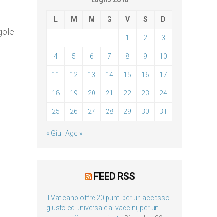
Luglio 2016
L
M
M
G
V
S
D
gole
1
2
3
4
5
6
7
8
9
10
11
12
13
14
15
16
17
18
19
20
21
22
23
24
25
26
27
28
29
30
31
« Giu
Ago »
FEED RSS
Il Vaticano offre 20 punti per un accesso
giusto ed universale ai vaccini, per un