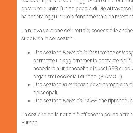
esausto, il portale vuole oggi essere una testimo
costruire e unire l’unico popolo di Dio attraverso 
ha ancora oggi un ruolo fondamentale da rivestir
La nuova versione del Portale, accessibile anche 
suddivisa in sei sezioni.
Una sezione
News delle Conferenze episcop
permette un aggiornamento costante del flusso
accederà a una raccolta di flussi RSS suddiv
organismi ecclesiali europei (FIAMC….)
Una sezione
In evidenza
dove compaiono del
episcopali.
Una sezione
News dal CCEE
che riprende le
La sezione delle notizie è affiancata poi da altre
Europa.