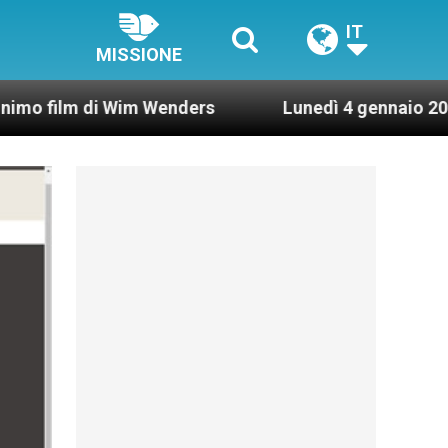
IT
MISSIONE
di Wim Wenders
Lunedì 4 gennaio 2021: Possesso