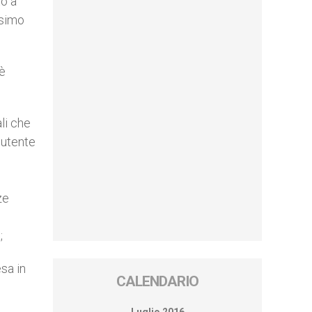
to a
esimo
 è
li che
’utente
i
ze
;
sa in
CALENDARIO