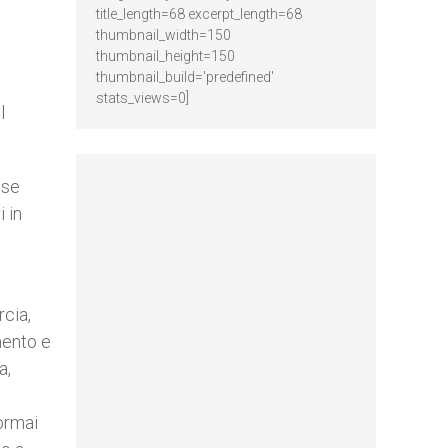
title_length=68 excerpt_length=68
thumbnail_width=150
thumbnail_height=150
thumbnail_build='predefined'
stats_views=0]
l
ese
 in
rcia,
mento e
a,
 ormai