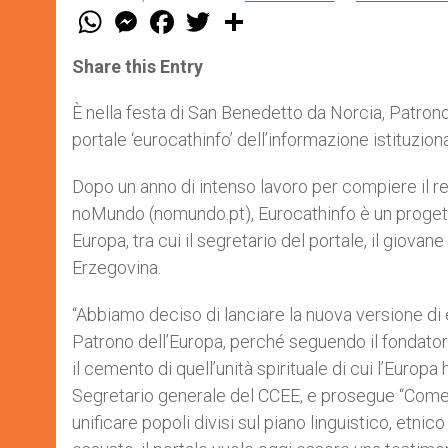
W
M
F
T
S
h
e
a
w
h
a
s
c
i
a
t
s
e
t
r
Share this Entry
s
e
b
t
e
A
n
o
e
p
g
o
r
È nella festa di San Benedetto da Norcia, Patrono
p
e
k
portale ‘eurocathinfo’ dell’informazione istituzio
r
Dopo un anno di intenso lavoro per compiere il r
noMundo (nomundo.pt), Eurocathinfo è un progetto
Europa, tra cui il segretario del portale, il giov
Erzegovina.
“Abbiamo deciso di lanciare la nuova versione di 
Patrono dell’Europa, perché seguendo il fondator
il cemento di quell’unità spirituale di cui l’Euro
Segretario generale del CCEE, e prosegue “Come 
unificare popoli divisi sul piano linguistico, etni