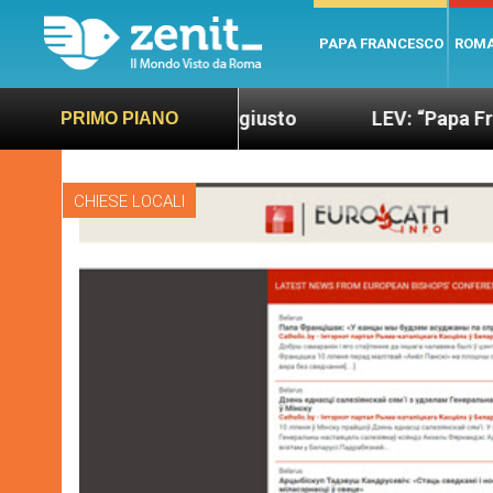
PAPA FRANCESCO
ROM
ndo più sano e giusto
LEV: “Papa Francesco. Un
PRIMO PIANO
CHIESE LOCALI