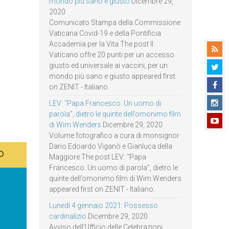
mondo più sano e giusto
Dicembre 29,
2020
Comunicato Stampa della Commissione
Vaticana Covid-19 e della Pontificia
Accademia per la Vita The post Il
Vaticano offre 20 punti per un accesso
giusto ed universale ai vaccini, per un
mondo più sano e giusto appeared first
on ZENIT - Italiano.
LEV: “Papa Francesco. Un uomo di
parola”, dietro le quinte dell’omonimo film
di Wim Wenders
Dicembre 29, 2020
Volume fotografico a cura di monsignor
Dario Edoardo Viganò e Gianluca della
Maggiore The post LEV: “Papa
Francesco. Un uomo di parola”, dietro le
quinte dell’omonimo film di Wim Wenders
appeared first on ZENIT - Italiano.
Lunedì 4 gennaio 2021: Possesso
cardinalizio
Dicembre 29, 2020
Avviso dell’Ufficio delle Celebrazioni