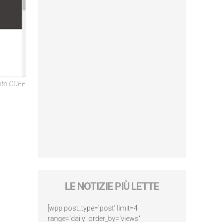
oto CCEE
LE NOTIZIE PIÙ LETTE
[wpp post_type='post' limit=4
range='daily' order_by='views'