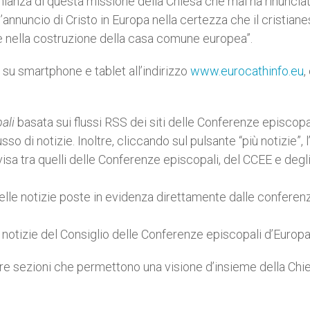
nianza di questa missione della Chiesa che mai ha rinuncia
l’annuncio di Cristo in Europa nella certezza che il cristian
e nella costruzione della casa comune europea”.
su smartphone e tablet all’indirizzo
www.eurocathinfo.eu
,
ali
basata sui flussi RSS dei siti delle Conferenze episcopa
 di notizie. Inoltre, cliccando sul pulsante “più notizie”, l
isa tra quelli delle Conferenze episcopali, del CCEE e degl
le notizie poste in evidenza direttamente dalle conferen
 notizie del Consiglio delle Conferenze episcopali d’Europa
 tre sezioni che permettono una visione d’insieme della Chie