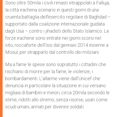
p
g
o
r
Sono oltre 50mila i civili rimasti intrappolati a Falluja,
p
e
k
la città irachena scenario in questi giorni di una
r
cruenta battaglia dell’esercito regolare di Baghdad –
supportato dalla coalizione internazionale guidata
dagli Usa – contro i jihadisti dello Stato Islamico. Le
forze irachene sono entrate nei giorni scorsi nel
sito, roccaforte dell’Isis dal gennaio 2014 insieme a
Mosul, per strapparlo dal controllo dei miliziani.
Ma a farne le spese sono sopratutto i cittadini che
rischiano di morire per la fame, le violenze, i
bombardamenti. L’allarme viene dall’Unicef che
denuncia in particolare la situazione in cui versano
migliaia di bambini e minori, circa 20mila secondo le
stime, ridotti allo stremo, senza risorse, usati come
scudi umani, armati per divenire soldati.