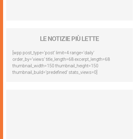
LE NOTIZIE PIÙ LETTE
[wpp post_type='post' limit=4 range='daily'
order_by='views' title_length=68 excerpt_length=68
thumbnail_width=150 thumbnail_height=150
thumbnail_build='predefined' stats_views=0]