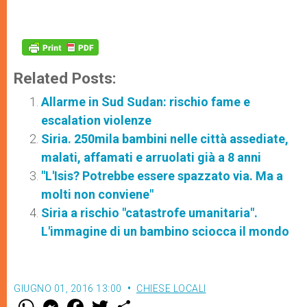
Related Posts:
Allarme in Sud Sudan: rischio fame e
escalation violenze
Siria. 250mila bambini nelle città assediate,
malati, affamati e arruolati già a 8 anni
"L'Isis? Potrebbe essere spazzato via. Ma a
molti non conviene"
Siria a rischio "catastrofe umanitaria".
L'immagine di un bambino sciocca il mondo
GIUGNO 01, 2016 13:00
CHIESE LOCALI
W
M
F
T
S