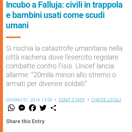
Incubo a Falluja: civili in trappola
e bambini usati come scudi
umani
Si rischia la catastrofe umanitaria nella
città irachena dove l’esercito regolare
combatte contro l’Isis. Unicef lancia
allarme: “20mila minori allo stremo o
armati per divenire soldati”
GIUGNO 01, 2016 13:00
ZENIT STAFF
CHIESE LOCALI
W
M
F
T
S
h
e
a
w
h
a
s
c
i
a
t
s
e
t
r
Share this Entry
s
e
b
t
e
A
n
o
e