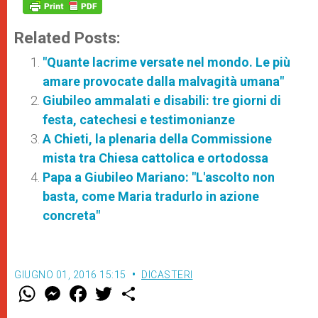
Related Posts:
"Quante lacrime versate nel mondo. Le più
amare provocate dalla malvagità umana"
Giubileo ammalati e disabili: tre giorni di
festa, catechesi e testimonianze
A Chieti, la plenaria della Commissione
mista tra Chiesa cattolica e ortodossa
Papa a Giubileo Mariano: "L'ascolto non
basta, come Maria tradurlo in azione
concreta"
GIUGNO 01, 2016 15:15
DICASTERI
W
M
F
T
S
h
e
a
w
h
a
s
c
i
a