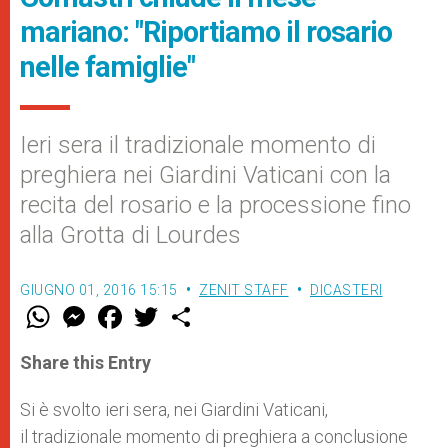
mariano: "Riportiamo il rosario
nelle famiglie"
Ieri sera il tradizionale momento di
preghiera nei Giardini Vaticani con la
recita del rosario e la processione fino
alla Grotta di Lourdes
GIUGNO 01, 2016 15:15
ZENIT STAFF
DICASTERI
W
M
F
T
S
h
e
a
w
h
a
s
c
i
a
t
s
e
t
r
Share this Entry
s
e
b
t
e
A
n
o
e
p
g
o
r
Si è svolto ieri sera, nei Giardini Vaticani,
p
e
k
il tradizionale momento di preghiera a conclusione
r