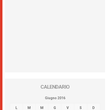
CALENDARIO
Giugno 2016
L
M
M
G
V
S
D