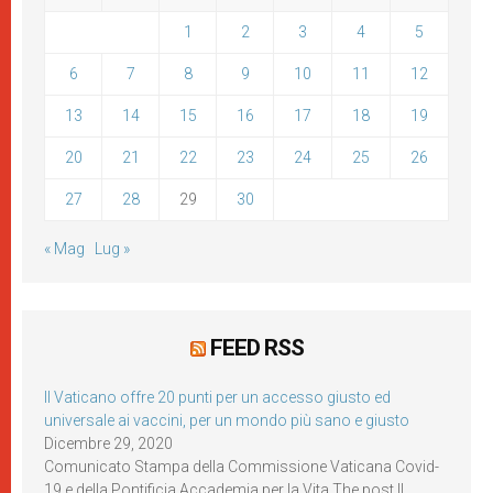
1
2
3
4
5
6
7
8
9
10
11
12
13
14
15
16
17
18
19
20
21
22
23
24
25
26
27
28
29
30
« Mag
Lug »
FEED RSS
Il Vaticano offre 20 punti per un accesso giusto ed
universale ai vaccini, per un mondo più sano e giusto
Dicembre 29, 2020
Comunicato Stampa della Commissione Vaticana Covid-
19 e della Pontificia Accademia per la Vita The post Il