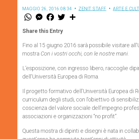
MAGGIO 26, 2016 08:34
ZENIT STAFF
ARTE E CUL
W
M
F
T
S
h
e
a
w
h
a
s
c
i
a
t
s
e
t
r
Share this Entry
s
e
b
t
e
A
n
o
e
p
g
o
r
Fino al 15 giugno 2016 sarà possibile visitare all
p
e
k
mostra
Con i vostri occhi, con le nostre mani
.
r
L’esposizione, con ingresso libero, raccoglie dipint
dell’Università Europea di Roma.
Il progetto formativo dell’Università Europea di R
curriculum degli studi, con l’obiettivo di sensibiliz
coscienza del valore sociale dell’impegno profess
associazioni e organizzazioni “no profit”.
Questa mostra di dipinti e disegni è nata in colla