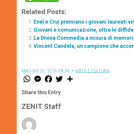
Related Posts:
Enel e Crui premiano i giovani laureati vi
Giovani e comunicazione, oltre le diffid
La Divina Commedia a misura di memor
Vincent Candela, un campione che accen
MAGGIO 26, 2016 08:34
ARTE E CULTURA
W
M
F
T
S
h
e
a
w
h
a
s
c
i
a
t
s
e
t
r
Share this Entry
s
e
b
t
e
A
n
o
e
p
g
o
r
ZENIT Staff
p
e
k
r