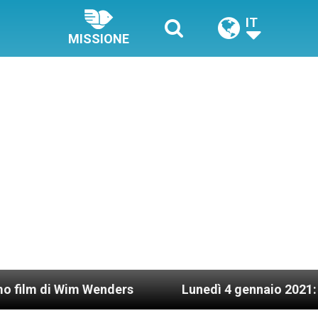
IT
MISSIONE
enders
Lunedì 4 gennaio 2021: Possesso cardina