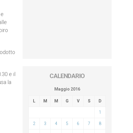
 e
alle
piro
rodotto
.30 e il
CALENDARIO
usa la
Maggio 2016
L
M
M
G
V
S
D
1
2
3
4
5
6
7
8