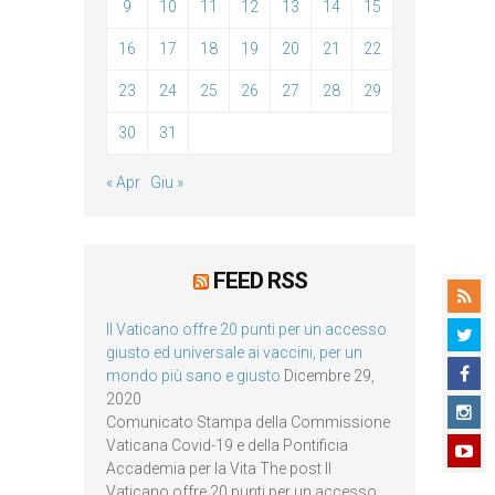
9
10
11
12
13
14
15
16
17
18
19
20
21
22
23
24
25
26
27
28
29
30
31
« Apr
Giu »
FEED RSS
Il Vaticano offre 20 punti per un accesso
giusto ed universale ai vaccini, per un
mondo più sano e giusto
Dicembre 29,
2020
Comunicato Stampa della Commissione
Vaticana Covid-19 e della Pontificia
Accademia per la Vita The post Il
Vaticano offre 20 punti per un accesso