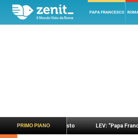
PAPA FRANCESCO
ROM
sano e giusto
LEV: “Papa Francesco. Un uomo di
PRIMO PIANO