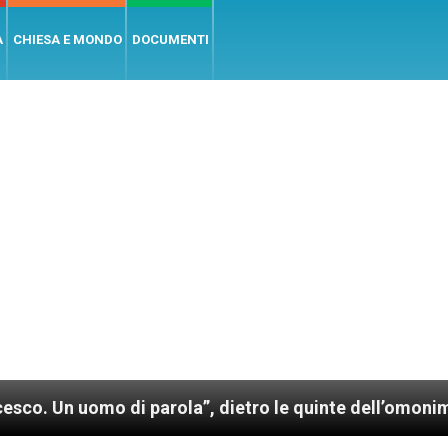
A
CHIESA E MONDO
DOCUMENTI
 parola”, dietro le quinte dell’omonimo film di Wim W