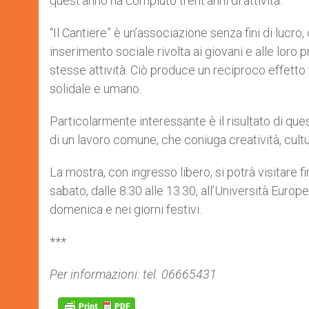
quest’anno ha compiuto trent’anni di attività.
“Il Cantiere” è un’associazione senza fini di lucro,
inserimento sociale rivolta ai giovani e alle loro 
stesse attività. Ciò produce un reciproco effetto 
solidale e umano.
Particolarmente interessante è il risultato di q
di un lavoro comune, che coniuga creatività, cultu
La mostra, con ingresso libero, si potrà visitare fi
sabato, dalle 8.30 alle 13.30, all’Università Europ
domenica e nei giorni festivi.
***
Per informazioni: tel. 06665431